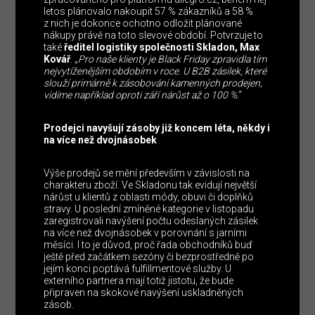
letos plánovalo nakoupit 57 % zákazníků a 58 %
z nich je dokonce ochotno odložit plánované
nákupy právě na toto slevové období. Potvrzuje to
také
ředitel logistiky společnosti Skladon, Max
Kovář
. „
Pro naše klienty je Black Friday zpravidla tím
nejvytíženějším obdobím v roce. U B2B zásilek, které
slouží primárně k zásobování kamenných prodejen,
vidíme například oproti září nárůst až o 100 %
.“
Prodejci navyšují zásoby již koncem léta, někdy i
na více než dvojnásobek
Výše prodejů se mění především v závislosti na
charakteru zboží. Ve Skladonu tak evidují největší
nárůst u klientů z oblasti módy, obuvi či doplňků
stravy. U poslední zmíněné kategorie v listopadu
zaregistrovali navýšení počtu odeslaných zásilek
na více než dvojnásobek v porovnání s jarními
měsíci. I to je důvod, proč řada obchodníků buď
ještě před začátkem sezóny či bezprostředně po
jejím konci poptává fulfillmentové služby. U
externího partnera mají totiž jistotu, že bude
připraven na skokové navýšení uskladněných
zásob.