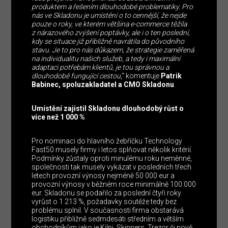
produktem a řešením dlouhodobé problematiky. Pro
nás ve Skladonu je umístění o to cennější, že nejde
pouze o roky, ve kterém většina e-commerce těžila
z nárazového zvýšení poptávky, ale i o ten poslední,
kdy se situace již přibližně navrátila do původního
stavu. Je to pro nás důkazem, že strategie zaměřená
na individualitu našich služeb, a tedy i maximální
adaptaci potřebám klientů, je tou správnou a
dlouhodobě fungující cestou
,“ komentuje
Patrik
Babinec, spoluzakladatel a CMO Skladonu
.
Umístění zajistil Skladonu dlouhodobý růst o
více než 1 000 %
Pro nominaci do hlavního žebříčku Technology
Fast50 musely firmy i letos splňovat několik kritérií.
Podmínky zůstaly oproti minulému roku neměnné,
společnosti tak musely vykázat v posledních třech
letech provozní výnosy nejméně 50 000 eur a
provozní výnosy v běžném roce minimálně 100 000
eur. Skladonu se podařilo za poslední čtyři roky
vyrůst o 1 213 %, požadavky soutěže tedy bez
problému splnil. V současnosti firma obstarává
logistiku přibližně sedmdesáti středním a větším
obchodníkům jako je Kilpi, Skinners, Trezor či nově