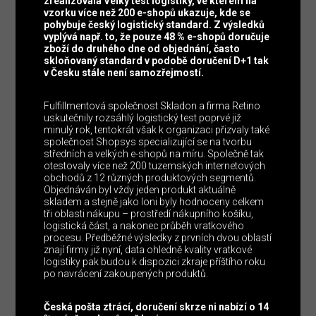
zrealizovala Velký test logistiky, ve kterém na
vzorku více než 200 e-shopů ukazuje, kde se
pohybuje český logistický standard. Z výsledků
vyplývá např. to, že pouze 48 % e-shopů doručuje
zboží do druhého dne od objednání, často
skloňovaný standard v podobě doručení D+1 tak
v Česku stále není samozřejmostí.
Fulfillmentová společnost Skladon a firma Retino
uskutečnily rozsáhlý logistický test poprvé již
minulý rok, tentokrát však k organizaci přizvaly také
společnost Shopsys specializující se na tvorbu
středních a velkých e-shopů na míru. Společně tak
otestovaly více než 200 tuzemských internetových
obchodů z 12 různých produktových segmentů.
Objednáván byl vždy jeden produkt aktuálně
skladem a stejně jako loni byly hodnoceny celkem
tři oblasti nákupu – prostředí nákupního košíku,
logistická část, a nakonec průběh vratkového
procesu. Předběžné výsledky z prvních dvou oblastí
znají firmy již nyní, data ohledně kvality vratkové
logistiky pak budou k dispozici zkraje příštího roku
po navrácení zakoupených produktů.
Česká pošta ztrácí, doručení skrze ni nabízí o 14