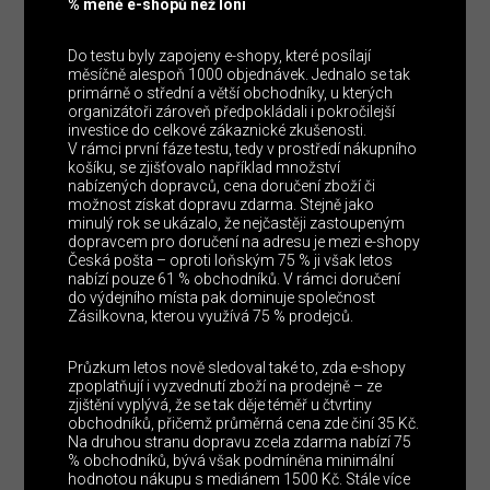
% méně e-shopů než loni
Do testu byly zapojeny e-shopy, které posílají
měsíčně alespoň 1000 objednávek. Jednalo se tak
primárně o střední a větší obchodníky, u kterých
organizátoři zároveň předpokládali i pokročilejší
investice do celkové zákaznické zkušenosti.
V rámci první fáze testu, tedy v prostředí nákupního
košíku, se zjišťovalo například množství
nabízených dopravců, cena doručení zboží či
možnost získat dopravu zdarma. Stejně jako
minulý rok se ukázalo, že nejčastěji zastoupeným
dopravcem pro doručení na adresu je mezi e-shopy
Česká pošta – oproti loňským 75 % ji však letos
nabízí pouze 61 % obchodníků. V rámci doručení
do výdejního místa pak dominuje společnost
Zásilkovna, kterou využívá 75 % prodejců.
Průzkum letos nově sledoval také to, zda e-shopy
zpoplatňují i vyzvednutí zboží na prodejně – ze
zjištění vyplývá, že se tak děje téměř u čtvrtiny
obchodníků, přičemž průměrná cena zde činí 35 Kč.
Na druhou stranu dopravu zcela zdarma nabízí 75
% obchodníků, bývá však podmíněna minimální
hodnotou nákupu s mediánem 1500 Kč. Stále více