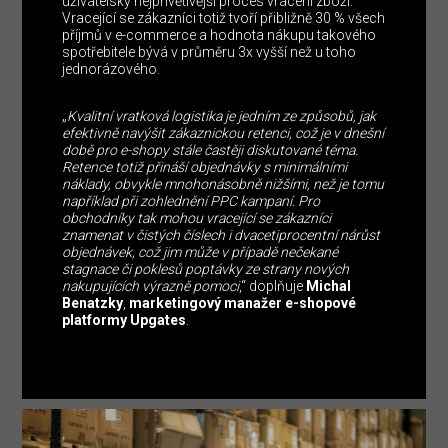
uživatelsky nejpřívětivější proces vrácení zboží.
Vracející se zákazníci totiž tvoří přibližně 30 % všech
příjmů v e-commerce a hodnota nákupu takového
spotřebitele bývá v průměru 3x vyšší než u toho
jednorázového.
„
Kvalitní vratková logistika je jedním ze způsobů, jak
efektivně navýšit zákaznickou retenci, což je v dnešní
době pro e-shopy stále častěji diskutované téma.
Retence totiž přináší objednávky s minimálními
náklady, obvykle mnohonásobně nižšími, než je tomu
například při zohlednění PPC kampaní. Pro
obchodníky tak mohou vracející se zákazníci
znamenat v čistých číslech i dvacetiprocentní nárůst
objednávek, což jim může v případě nečekané
stagnace či poklesů poptávky ze strany nových
nakupujících výrazně pomoci
,“ doplňuje
Michal
Benatzky
,
marketingový manažer e-shopové
platformy Upgates
.