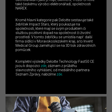
také českému výrobci elektronářadí, společnosti
NAREX.
Kromě hlavní kategorie pak Deloitte sestavuje také
žebříček Impact Stars, který poukazuje na
společnosti, které mají se svým produktem či
službou pozitivní dopad na společnost či životní
prostředí. V tomto žebříčku se umístila např. další
firma sídlící v Moravskoslezském kraji, a to Invent
Medical Group zaměřující se na 3D tisk zdravotních
pomůcek.
Kompletní výsledky Deloitte Technology Fast50 CE
jsou k dispozici
zde
, záznam z průběhu
slavnostního vyhlášení, od mediálního partnera
Seznam Zprávy, nabízíme
zde
.