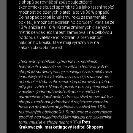
e-shopů se rovněž přizpůsobuje ztížené
ekonomické situaci spotřebitelů a jako řešení nabízí
možnost odložených plateb, a to ve 36 % případů.
Co naopak oproti loňskému roku zaznamenalo
pokles, je možnost expresního doručení, která se ze
13 % snížila na 10 %. Kromě zmíněných číselných
metrik se však letošní test zaměřoval i na celkovou
podobu uživatelského rozhraní a přehlednost
nákupního košíku, které mají výrazný vliv na
zákaznickou zkušenost.
„Testování probíhalo výhradně na mobilních
telefonech a ukázalo se, že většina testovaných e-
shopů již správně pracuje s navigací zákazníků mezi
jednotlivými kroky košíku a zároveň jim usnadňuje
orientaci – třeba zobrazením log dopravců a plateb
při jejich výběru. Naopak prostor pro zlepšení vidíme
v dalším zjednodušování nákupu – například
automatické doplňování adres využívá pouze 44 % e-
shopů a možnost jednoduché registrace zadáním
hesla po dokončení objednávky využívá jen 15 %
testovaných obchodníků. Budoucnost e-commerce
spočívá v co nejjednodušším nákupu pro zákazníka,
tomu musí jít e-shopy naproti,”
říká
Petr
Krakowczyk, marketingový ředitel Shopsys
.