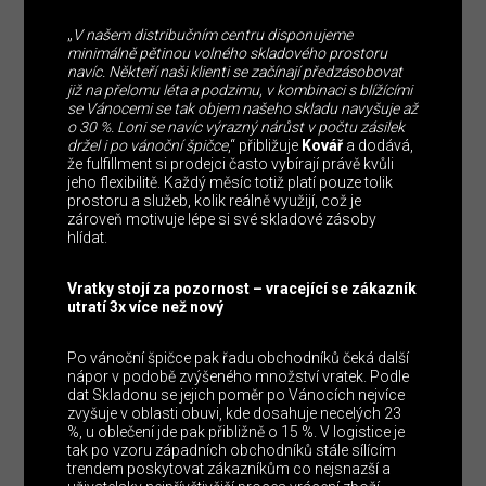
„
V našem distribučním centru disponujeme
minimálně pětinou volného skladového prostoru
navíc. Někteří naši klienti se začínají předzásobovat
již na přelomu léta a podzimu, v kombinaci s blížícími
se Vánocemi se tak objem našeho skladu navyšuje až
o 30 %. Loni se navíc výrazný nárůst v počtu zásilek
držel i po vánoční špičce
,“ přibližuje
Kovář
a dodává,
že fulfillment si prodejci často vybírají právě kvůli
jeho flexibilitě. Každý měsíc totiž platí pouze tolik
prostoru a služeb, kolik reálně využijí, což je
zároveň motivuje lépe si své skladové zásoby
hlídat.
Vratky stojí za pozornost – vracející se zákazník
utratí 3x více než nový
Po vánoční špičce pak řadu obchodníků čeká další
nápor v podobě zvýšeného množství vratek. Podle
dat Skladonu se jejich poměr po Vánocích nejvíce
zvyšuje v oblasti obuvi, kde dosahuje necelých 23
%, u oblečení jde pak přibližně o 15 %. V logistice je
tak po vzoru západních obchodníků stále sílícím
trendem poskytovat zákazníkům co nejsnazší a