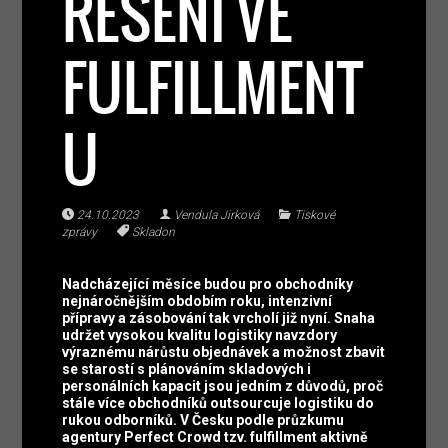
ŘEŠENÍ VE
FULFILLMENT
U
24.10.2023
Vendula Jirková
Tiskové
zprávy
Skladon
Nadcházející měsíce budou pro obchodníky
nejnáročnějším obdobím roku, intenzivní
přípravy a zásobování tak vrcholí již nyní. Snaha
udržet vysokou kvalitu logistiky navzdory
výraznému nárůstu objednávek a možnost zbavit
se starostí s plánováním skladových i
personálních kapacit jsou jedním z důvodů, proč
stále více obchodníků outsourcuje logistiku do
rukou odborníků. V Česku podle průzkumu
agentury Perfect Crowd tzv. fulfillment aktivně