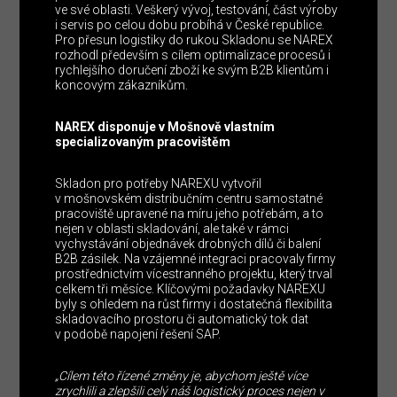
ve své oblasti. Veškerý vývoj, testování, část výroby
i servis po celou dobu probíhá v České republice.
Pro přesun logistiky do rukou Skladonu se NAREX
rozhodl především s cílem optimalizace procesů i
rychlejšího doručení zboží ke svým B2B klientům i
koncovým zákazníkům.
NAREX disponuje v Mošnově vlastním
specializovaným pracovištěm
Skladon pro potřeby NAREXU vytvořil
v mošnovském distribučním centru samostatné
pracoviště upravené na míru jeho potřebám, a to
nejen v oblasti skladování, ale také v rámci
vychystávání objednávek drobných dílů či balení
B2B zásilek. Na vzájemné integraci pracovaly firmy
prostřednictvím vícestranného projektu, který trval
celkem tři měsíce. Klíčovými požadavky NAREXU
byly s ohledem na růst firmy i dostatečná flexibilita
skladovacího prostoru či automatický tok dat
v podobě napojení řešení SAP.
„Cílem této řízené změny je, abychom ještě více
zrychlili a zlepšili celý náš logistický proces nejen v