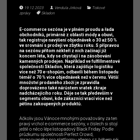
19.12.2023
Vendula Jirková
Tiskové
zprávy
Skladon
E-commerce sezóna je v plném proudu a řada
obchodníků, primárně z oblasti módy a obuvi,
tak registruje navýšení objednávek o 30 až 50 %
ve srovnání s prodeji ve zbytku roku. S přípravou
na sezónu přitom někteří z nich začínají již
koncem léta, kdy se chystají i na zásobování
kamenných prodejen. Například ve fulfillmentové
společnosti Skladon, která zajišťuje logistiku
více než 70 e-shopům, odbavili během listopadu
téměř o 70 % více objednávek než v červnu. Větší
množství prodaného zboží je zpravidla
doprovázeno také nárůstem vratek zkraje
nadcházejícího roku. Děje se tak především v
segmentu obuvi, kde zákazníci vrací více než
pětinu zakoupených produktů.
Ačkoliv jsou Vánoce mnohými považovány za ten
pravý vrchol e-commerce sezóny, v číslech si stojí
ještě o něco lépe listopadový Black Friday. Podle
průzkumu společnosti Perfect Crowd,
zpracovaného pro platformu allegro.cz, během něj