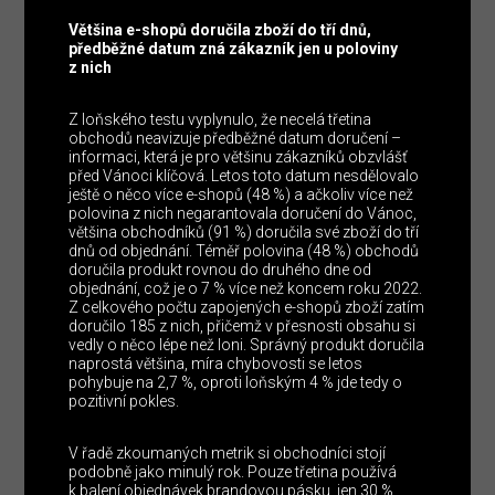
Většina e-shopů doručila zboží do tří dnů,
předběžné datum zná zákazník jen u poloviny
z nich
Z loňského testu vyplynulo, že necelá třetina
obchodů neavizuje předběžné datum doručení –
informaci, která je pro většinu zákazníků obzvlášť
před Vánoci klíčová. Letos toto datum nesdělovalo
ještě o něco více e-shopů (48 %) a ačkoliv více než
polovina z nich negarantovala doručení do Vánoc,
většina obchodníků (91 %) doručila své zboží do tří
dnů od objednání. Téměř polovina (48 %) obchodů
doručila produkt rovnou do druhého dne od
objednání, což je o 7 % více než koncem roku 2022.
Z celkového počtu zapojených e-shopů zboží zatím
doručilo 185 z nich, přičemž v přesnosti obsahu si
vedly o něco lépe než loni. Správný produkt doručila
naprostá většina, míra chybovosti se letos
pohybuje na 2,7 %, oproti loňským 4 % jde tedy o
pozitivní pokles.
V řadě zkoumaných metrik si obchodníci stojí
podobně jako minulý rok. Pouze třetina používá
k balení objednávek brandovou pásku, jen 30 %