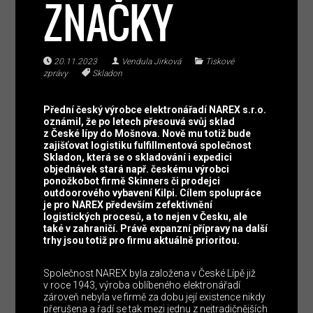
ZNAČKY
20.11.2023
Vendula Jirková
Tiskové
zprávy
Skladon
Přední český výrobce elektronářadí NAREX s.r.o.
oznámil, že po letech přesouvá svůj sklad
z České lípy do Mošnova. Nově mu totiž bude
zajišťovat logistiku fulfillmentová společnost
Skladon, která se o skladování i expedici
objednávek stará např. českému výrobci
ponožkobot firmě Skinners či prodejci
outdoorového vybavení Kilpi. Cílem spolupráce
je pro NAREX především zefektivnění
logistických procesů, a to nejen v Česku, ale
také v zahraničí. Právě expanzní přípravy na další
trhy jsou totiž pro firmu aktuálně prioritou.
Společnost NAREX byla založena v České Lípě již
v roce 1943, výroba oblíbeného elektronářadí
zároveň nebyla ve firmě za dobu její existence nikdy
přerušena a řadí se tak mezi jednu z nejtradičnějších