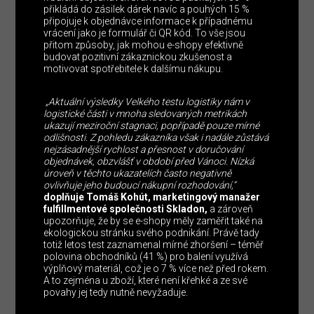
přikládá do zásilek dárek navíc a pouhých 15 %
připojuje k objednávce informace k případnému
vrácení jako je formulář či QR kód. To vše jsou
přitom způsoby, jak mohou e-shopy efektivně
budovat pozitivní zákaznickou zkušenost a
motivovat spotřebitele k dalšímu nákupu.
„Aktuální výsledky Velkého testu logistiky nám v
logistické části v mnoha sledovaných metrikách
ukazují meziroční stagnaci, popřípadě pouze mírné
odlišnosti. Z pohledu zákazníka však i nadále zůstává
nejzásadnější rychlost a přesnost v doručování
objednávek, obzvlášť v období před Vánoci. Nízká
úroveň v těchto ukazatelích často negativně
ovlivňuje jeho budoucí nákupní rozhodování,“
doplňuje Tomáš Kohút, marketingový manažer
fulfillmentové společnosti Skladon,
a zároveň
upozorňuje, že by se e-shopy měly zaměřit také na
ekologickou stránku svého podnikání. Právě tady
totiž letos test zaznamenal mírné zhoršení – téměř
polovina obchodníků (41 %) pro balení využívá
výplňový materiál, což je o 7 % více než před rokem.
A to zejména u zboží, které není křehké a ze své
povahy jej tedy nutně nevyžaduje.