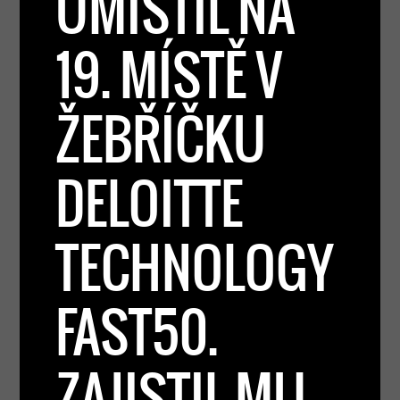
UMÍSTIL NA
19. MÍSTĚ V
ŽEBŘÍČKU
DELOITTE
TECHNOLOGY
FAST50.
ZAJISTIL MU