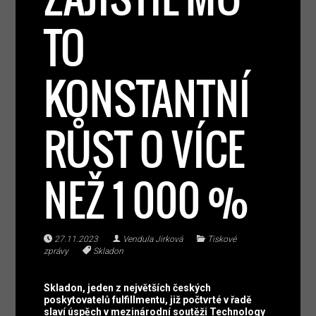
TO
KONSTANTNÍ
RŮST O VÍCE
NEŽ 1 000 %
27.11.2023
Vendula Jirková
Tiskové
zprávy
Skladon
Skladon, jeden z největších českých
poskytovatelů fulfillmentu, již počtvrté v řadě
slaví úspěch v mezinárodní soutěži Technology