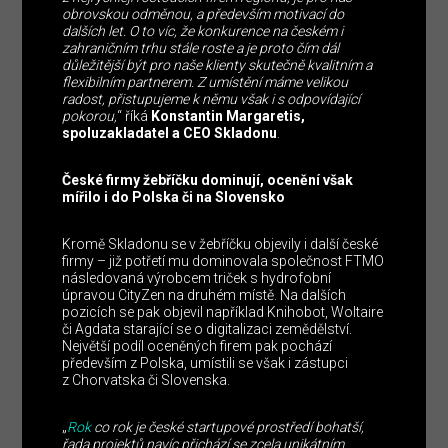
obrovskou odměnou, a především motivací do
dalších let. O to víc, že konkurence na českém i
zahraničním trhu stále roste a je proto čím dál
důležitější být pro naše klienty skutečně kvalitním a
flexibilním partnerem. Z umístění máme velikou
radost, přistupujeme k němu však i s odpovídající
pokorou,
“ říká
Konstantin Margaretis,
spoluzakladatel a CEO Skladonu
.
České firmy žebříčku dominují, ocenění však
mířilo i do Polska či na Slovensko
Kromě Skladonu se v žebříčku objevily i další české
firmy – již potřetí mu dominovala společnost FTMO
následovaná výrobcem triček s hydrofobní
úpravou CityZen na druhém místě. Na dalších
pozicích se pak objevil například Knihobot, Woltaire
či Agdata starající se o digitalizaci zemědělství.
Největší podíl oceněných firem pak pochází
především z Polska, umístili se však i zástupci
z Chorvatska či Slovenska.
„
Rok
co rok je české startupové prostředí bohatší,
řada projektů navíc přichází se zcela unikátním