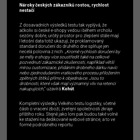
Nároky českých zákazníků rostou, rychlost
nestačí
Z dosavadních výsledků testu tak vyplývá, že
ačkoliv si české e-shopy vedou i během vrcholu
sezóny dobře, určitý prostor pro zlepšení stále mají.
I letošní data totiž ukazují, že proklamovaný
standard doručení do druhého dne splňuje jen
necelá polovina z nich. „
Kromě rychlosti doručení by
se měly e-shopy více soustředit také na celkové
pozvednutí zákaznické zkušenosti, například větší
mírou customizace, přidáním drobného dárku navíc
nebo zjednodušením vratkového procesu přiložením
zpětných štítků přímo k objednávce. Jsou to
drobnosti, které však mají významný vliv na retenci
nakupujících
,“ uzavírá
Kohút
.
Kompletní výsledky Velkého testu logistiky, včetně
části o vracení zboží, zveřejní společnosti zkraje
příštího roku. Stejně jako loni pak budou také volně
ke stažení na dedikované webové stránce, a to ve
formě podrobného reportu.