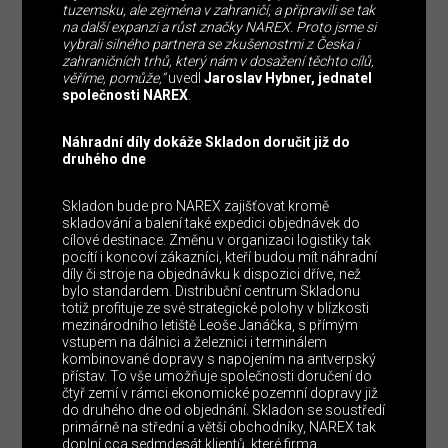
tuzemsku, ale zejména v zahraničí, a připravili se tak
na další expanzi a růst značky NAREX. Proto jsme si
vybrali silného partnera se zkušenostmi z Česka i
zahraničních trhů, který nám v dosažení těchto cílů,
věříme, pomůže,“
uvedl
Jaroslav Hybner, jednatel
společnosti NAREX
.
Náhradní díly dokáže Skladon doručit již do
druhého dne
Skladon bude pro NAREX zajišťovat kromě
skladování a balení také expedici objednávek do
cílové destinace. Změnu v organizaci logistiky tak
pocítí i koncoví zákazníci, kteří budou mít náhradní
díly či stroje na objednávku k dispozici dříve, než
bylo standardem. Distribuční centrum Skladonu
totiž profituje ze své strategické polohy v blízkosti
mezinárodního letiště Leoše Janáčka, s přímým
vstupem na dálnici a železnici i terminálem
kombinované dopravy s napojením na antverpský
přístav. To vše umožňuje společnosti doručení do
čtyř zemí v rámci ekonomické pozemní dopravy již
do druhého dne od objednání. Skladon se soustředí
primárně na střední a větší obchodníky, NAREX tak
doplní cca sedmdesát klientů, které firma