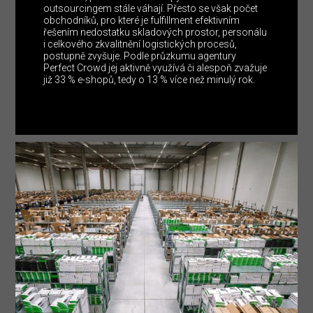
outsourcingem stále váhají. Přesto se však počet
obchodníků, pro které je fulfillment efektivním
řešením nedostatku skladových prostor, personálu
i celkového zkvalitnění logistických procesů,
postupně zvyšuje. Podle průzkumu agentury
Perfect Crowd jej aktivně využívá či alespoň zvažuje
již 33 % e-shopů, tedy o 13 % více než minulý rok.