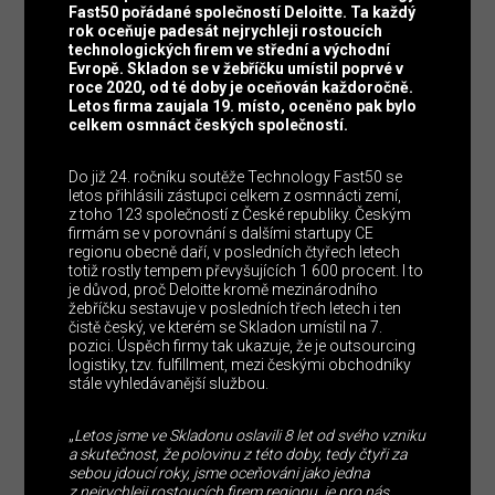
Fast50 pořádané společností Deloitte. Ta každý
rok oceňuje padesát nejrychleji rostoucích
technologických firem ve střední a východní
Evropě. Skladon se v žebříčku umístil poprvé v
roce 2020, od té doby je oceňován každoročně.
Letos firma zaujala 19. místo, oceněno pak bylo
celkem osmnáct českých společností.
Do již 24. ročníku soutěže Technology Fast50 se
letos přihlásili zástupci celkem z osmnácti zemí,
z toho 123 společností z České republiky. Českým
firmám se v porovnání s dalšími startupy CE
regionu obecně daří, v posledních čtyřech letech
totiž rostly tempem převyšujících 1 600 procent. I to
je důvod, proč Deloitte kromě mezinárodního
žebříčku sestavuje v posledních třech letech i ten
čistě český, ve kterém se Skladon umístil na 7.
pozici. Úspěch firmy tak ukazuje, že je outsourcing
logistiky, tzv. fulfillment, mezi českými obchodníky
stále vyhledávanější službou.
„
Letos jsme ve Skladonu oslavili 8 let od svého vzniku
a skutečnost, že polovinu z této doby, tedy čtyři za
sebou jdoucí roky, jsme oceňováni jako jedna
z nejrychleji rostoucích firem regionu, je pro nás