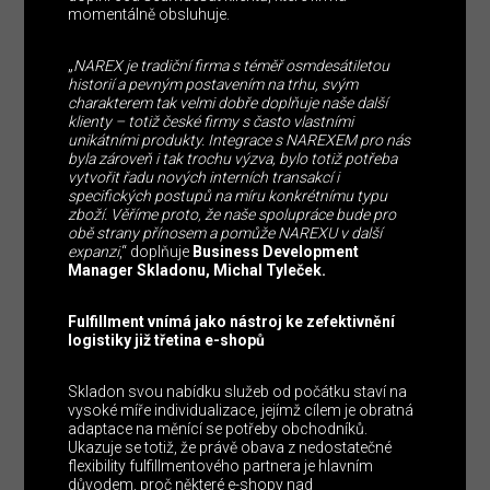
momentálně obsluhuje.
„
NAREX je tradiční firma s téměř osmdesátiletou
historií a pevným postavením na trhu, svým
charakterem tak velmi dobře doplňuje naše další
klienty – totiž české firmy s často vlastními
unikátními produkty. Integrace s NAREXEM pro nás
byla zároveň i tak trochu výzva, bylo totiž potřeba
vytvořit řadu nových interních transakcí i
specifických postupů na míru konkrétnímu typu
zboží. Věříme proto, že naše spolupráce bude pro
obě strany přínosem a pomůže NAREXU v další
expanzi
,“ doplňuje
Business Development
Manager Skladonu, Michal Tyleček.
Fulfillment vnímá jako nástroj ke zefektivnění
logistiky již třetina e-shopů
Skladon svou nabídku služeb od počátku staví na
vysoké míře individualizace, jejímž cílem je obratná
adaptace na měnící se potřeby obchodníků.
Ukazuje se totiž, že právě obava z nedostatečné
flexibility fulfillmentového partnera je hlavním
důvodem, proč některé e-shopy nad