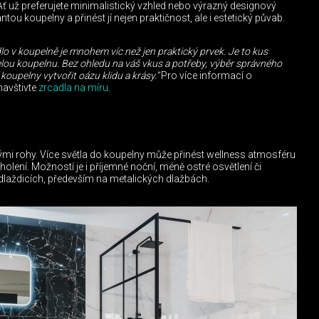
Ať už preferujete minimalistický vzhled nebo výrazný designový
ou koupelny a přinést jí nejen praktičnost, ale i estetický půvab.
lo v koupelně je mnohem víc než jen praktický prvek. Je to kus
lou koupelnu. Bez ohledu na váš vkus a potřeby, výběr správného
 koupelny vytvořit oázu klidu a krásy.“
Pro více informací o
navštivte
zrcadla na míru
.
ými rohy. Více světla do koupelny může přinést wellness atmosféru
 holení. Možností je i příjemné noční, méně ostré osvětlení či
 dlaždicích, především na metalických dlažbách.