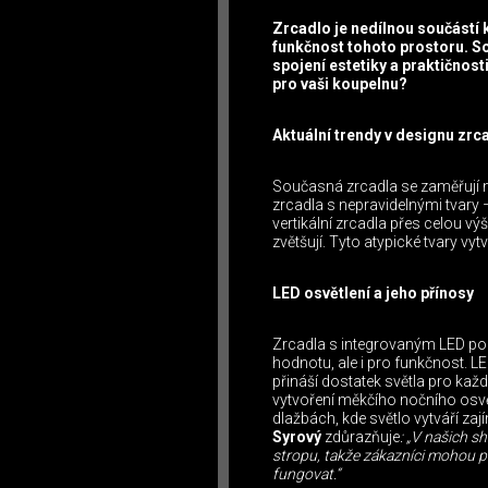
Zrcadlo je nedílnou součástí 
funkčnost tohoto prostoru. S
spojení estetiky a praktičnost
pro vaši koupelnu?
Aktuální trendy v designu zrc
Současná zrcadla se zaměřují n
zrcadla s nepravidelnými tvary 
vertikální zrcadla přes celou v
zvětšují. Tyto atypické tvary vyt
LED osvětlení a jeho přínosy
Zrcadla s integrovaným LED pods
hodnotu, ale i pro funkčnost. 
přináší dostatek světla pro každo
vytvoření měkčího nočního osvět
dlažbách, kde světlo vytváří zaj
Syrový
zdůrazňuje
: „V našich 
stropu, takže zákazníci mohou p
fungovat.“