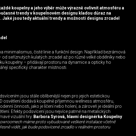
každé koupelny a jeho výběr může výrazně ovlivnit atmosféru a
oučasné trendy v koupelnovém designu kladou důraz na
i. Jaké jsou tedy aktuální trendy a možnosti designu zrcadel
adel
a minimalismus, čisté linie a funkční design. Například bezrámová
– od seříznutých kulatých zrcadel až po různě velké obdélníky nebo
ýšku koupelny – přidávají prostoru na dynamice a opticky ho
vářejí specifický charakter místnosti.
vícením jsou stále oblíbenější nejen pro jejich estetickou
LED osvětlení dodává koupelně příjemnou wellness atmosféru,
denní činnosti, jako je líčení nebo holení, a zároveň je ideální pro
lení. Efekty podsvícení jsou nejvíce patrné na metalických
ímavé vizuální hry.
Barbora Syrová, hlavní designérka Koupelny
showroomech máme proto vybudované veškeré instalace včetně
řesně vidět, jak bude podsvícené zrcadlo v reálném prostoru