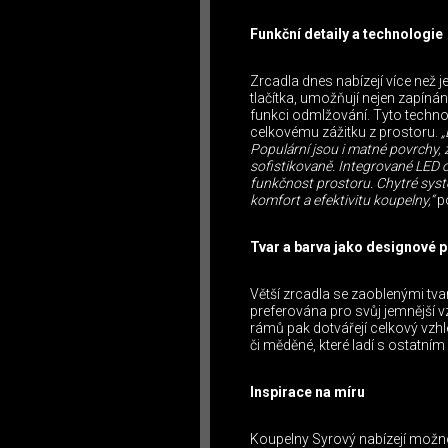
Funkční detaily a technologie
Zrcadla dnes nabízejí více než 
tlačítka, umožňují nejen zapínání
funkci odmlžování. Tyto technolo
celkovému zážitku z prostoru.
„
Populární jsou i matné povrchy,
sofistikovaně. Integrované LED o
funkčnost prostoru. Chytré systé
komfort a efektivitu koupelny,“
p
Tvar a barva jako designové p
Větší zrcadla se zaoblenými tva
preferována pro svůj jemnější vz
rámů pak dotvářejí celkový vzhle
či měděné, které ladí s ostatním
Inspirace na míru
Koupelny Syrový nabízejí možnos