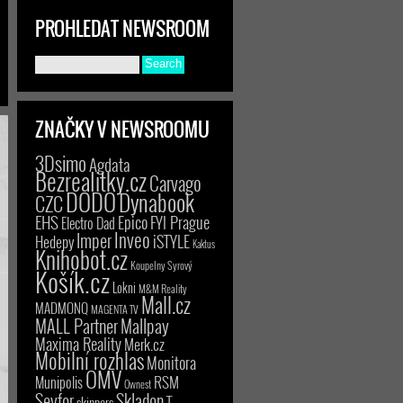
PROHLEDAT NEWSROOM
ZNAČKY V NEWSROOMU
3Dsimo
Agdata
Bezrealitky.cz
Carvago
DODO
Dynabook
CZC
EHS
Epico
FYI Prague
Electro Dad
Inveo
Imper
iSTYLE
Hedepy
Kaktus
Knihobot.cz
Koupelny Syrový
Košík.cz
Lokni
M&M Reality
Mall.cz
MADMONQ
MAGENTA TV
MALL Partner
Mallpay
Maxima Reality
Merk.cz
Mobilní rozhlas
Monitora
OMV
RSM
Munipolis
Ownest
Seyfor
Skladon
T-
skinners