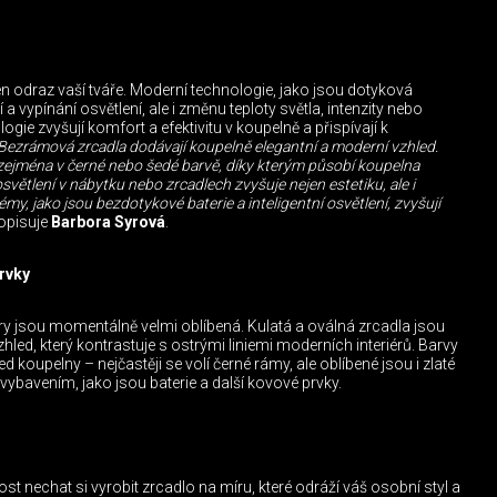
jen odraz vaší tváře. Moderní technologie, jako jsou dotyková
 a vypínání osvětlení, ale i změnu teploty světla, intenzity nebo
gie zvyšují komfort a efektivitu v koupelně a přispívají k
Bezrámová zrcadla dodávají koupelně elegantní a moderní vzhled.
 zejména v černé nebo šedé barvě, díky kterým působí koupelna
světlení v nábytku nebo zrcadlech zvyšuje nejen estetiku, ale i
my, jako jsou bezdotykové baterie a inteligentní osvětlení, zvyšují
opisuje
Barbora Syrová
.
rvky
ry jsou momentálně velmi oblíbená. Kulatá a oválná zrcadla jsou
hled, který kontrastuje s ostrými liniemi moderních interiérů. Barvy
d koupelny – nejčastěji se volí černé rámy, ale oblíbené jsou i zlaté
 vybavením, jako jsou baterie a další kovové prvky.
t nechat si vyrobit zrcadlo na míru, které odráží váš osobní styl a