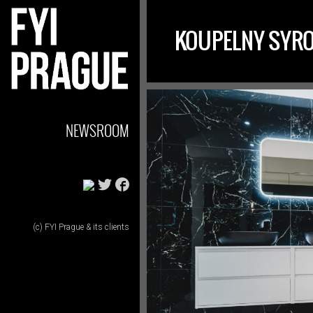
KOUPELNY SYR
NEWSROOM
(c) FYI Prague & its clients