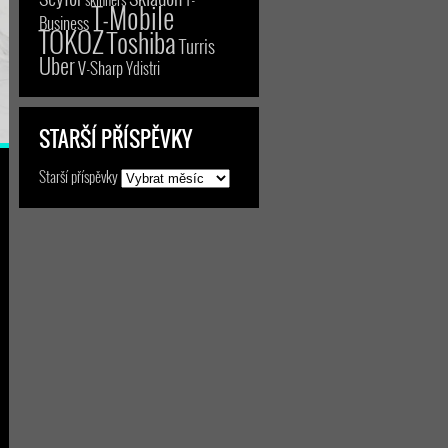
T-Mobile
Business
TOKOZ
Toshiba
Turris
Uber
V-Sharp
Ydistri
STARŠÍ PŘÍSPĚVKY
Starší příspěvky