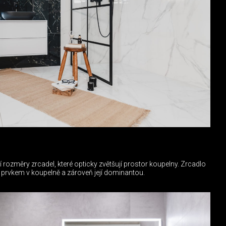
ozměry zrcadel, které opticky zvětšují prostor koupelny. Zrcadlo
rvkem v koupelně a zároveň její dominantou.