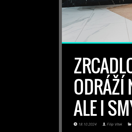
ZRCADLO
ODRÁŽÍ 
ALE I S
18.10.2024
Filip Vítek