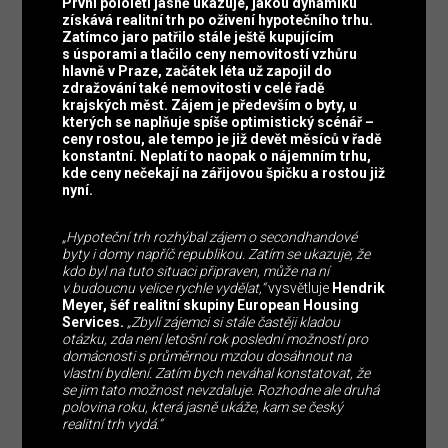
První pololetí jasně ukazuje, jakou dynamiku
získává realitní trh po oživení hypotečního trhu.
Zatímco jaro patřilo stále ještě kupujícím
s úsporami a tlačilo ceny nemovitostí vzhůru
hlavně v Praze, začátek léta už zapojil do
zdražování také nemovitosti v celé řadě
krajských měst. Zájem je především o byty, u
kterých se naplňuje spíše optimistický scénář –
ceny rostou, ale tempo je již devět měsíců v řadě
konstantní. Neplatí to naopak o nájemním trhu,
kde ceny nečekají na zářijovou špičku a rostou již
nyní.
„Hypoteční trh rozhýbal zájem o secondhandové
byty i domy napříč republikou. Zatím se ukazuje, že
kdo byl na tuto situaci připraven, může na ní
v budoucnu velice rychle vydělat,“
vysvětluje
Hendrik
Meyer, šéf realitní skupiny European Housing
Services.
„Zbylí zájemci si stále častěji kladou
otázku,
zda není letošní rok poslední možností pro
domácnosti s průměrnou mzdou dosáhnout na
vlastní bydlení. Zatím bych neváhal konstatovat, že
se jim tato možnost nevzdaluje. Rozhodne ale druhá
polovina roku, která jasně ukáže, kam se český
realitní trh vydá.“