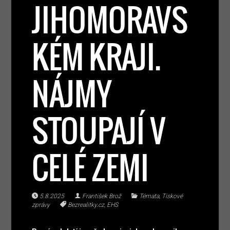
JIHOMORAVS
KÉM KRAJI.
NÁJMY
STOUPAJÍ V
CELÉ ZEMI
5.8.2025
František Brož
Témata
,
Tiskové
zprávy
Bezrealitky.cz
,
EHS