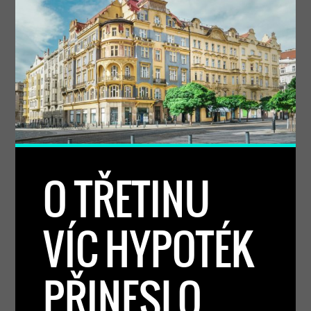
O TŘETINU
VÍC HYPOTÉK
PŘINESLO