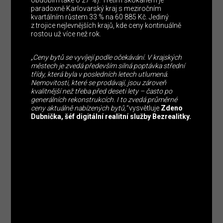
obdobím také o 27 %). Třetím skokanem je
paradoxně Karlovarský kraj s meziročním
kvartálním růstem 33 % na 60 885 Kč. Jediný
z trojice nejlevnějších krajů, kde ceny kontinuálně
rostou už více než rok.
„Ceny bytů se vyvíjejí podle očekávání. V krajských
městech je zvedá především silná poptávka střední
třídy, která byla v posledních letech utlumená.
Nemovitosti, které se prodávají, jsou zároveň
kvalitnější než třeba před deseti lety – často po
generálních rekonstrukcích. I to zvedá průměrné
ceny aktuálně nabízených bytů,“
vysvětluje
Zdeno
Dubnička, šéf digitální realitní služby Bezrealitky.