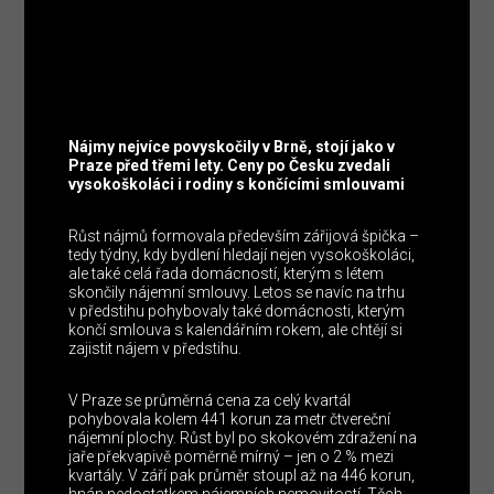
Nájmy nejvíce povyskočily v Brně, stojí jako v
Praze před třemi lety. Ceny po Česku zvedali
vysokoškoláci i rodiny s končícími smlouvami
Růst nájmů formovala především zářijová špička –
tedy týdny, kdy bydlení hledají nejen vysokoškoláci,
ale také celá řada domácností, kterým s létem
skončily nájemní smlouvy. Letos se navíc na trhu
v předstihu pohybovaly také domácnosti, kterým
končí smlouva s kalendářním rokem, ale chtějí si
zajistit nájem v předstihu.
V Praze se průměrná cena za celý kvartál
pohybovala kolem 441 korun za metr čtvereční
nájemní plochy. Růst byl po skokovém zdražení na
jaře překvapivě poměrně mírný – jen o 2 % mezi
kvartály. V září pak průměr stoupl až na 446 korun,
hnán nedostatkem nájemních nemovitostí. Těch