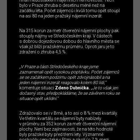
bylo v Praze zhruba o desetinu méně než na
začátku léta. Počet zájemců i kvůli tomu opět stoupl
na asi 80 na jeden pražský nájemní inzerát.
Na 315 korun za metr čtvereční nájemní plochy pak
stouply nájmy ve Středočeském kraji. V částech
s dobrou dojezdovou dobou do hlavního města se
však již blíží pražskému průměru. Oproti jaru je to
zdražení o zhruba 4,5 %.
„V Praze a části Středočeského kraje jsme
zaznamenali opět vysokou poptávku. Počet zájemců
se se začátkem podzimu opět zdvojnásobil a na
jeden nájemní inzerát reagovalo kolem 80 lidí,“
komentuje situaci
Zdeno Dubnička.
„Je to však jen
dočasný stav, předpokládáme, že se závěrem roku se
situace opět uklidní.“
Zdražovalo se i v Brně, a to asi o 8 % mezi kvartály.
Ve třetím kvartálu se nájemní byty nabízely
v průměru za 352 korun za metr čtvereční nájemní
plochy. Není bez zajímavosti, že na této hodnotě
byly pražské byty před třemi lety. Významně
poskočily ceny také v Plzni a okolí (o 7 % mezi