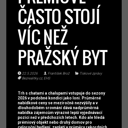
ČASTO STOJÍ
VÍC NEŽ
PRAŽSKÝ BYT
22.5.2026
František Brož
Tiskové zprávy
Bezrealitky.cz
,
EHS
Trh s chatami a chalupami vstupuje do sezony
2026 v podobné kondici jako loni. Průměrné
nabídkové ceny se meziročně nezvýšily a v
dlouhodobém srovnání dává nadprůměrná
nabídka zájemcům výrazně lepší vyjednávací
pozici než v předchozích letech. Kdo ale hledá
prémiový objekt nebo druhý domov pro
celoroční bydlení, zaplatí v průměru rekordních