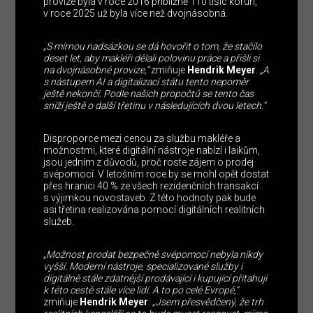
provize byla v roce 2016 přibližně 110 tisíc korun,
v roce 2025 už byla více než dvojnásobná.
„S mírnou nadsázkou se dá hovořit o tom, že stačilo
deset let, aby makléři dělali polovinu práce a přišli si
na dvojnásobné provize,“
zmiňuje
Hendrik Meyer
.
„A
s nástupem AI a digitalizací státu tento nepoměr
ještě nekončí. Podle našich propočtů se tento čas
sníží ještě o další třetinu v následujících dvou letech.“
Disproporce mezi cenou za službu makléře a
možnostmi, které digitální nástroje nabízí i laikům,
jsou jedním z důvodů, proč roste zájem o prodej
svépomocí. V letošním roce by se mohl opět dostat
přes hranici 40 % ze všech rezidenčních transakcí
s výjimkou novostaveb. Z této hodnoty pak bude
asi třetina realizována pomocí digitálních realitních
služeb.
„Možnost prodat bezpečně svépomocí nebyla nikdy
vyšší. Moderní nástroje, specializované služby i
digitálně stále zdatnější prodávající i kupující přitahují
k této cestě stále více lidí. A to po celé Evropě,“
zmiňuje
Hendrik Meyer
.
„Jsem přesvědčený, že trh