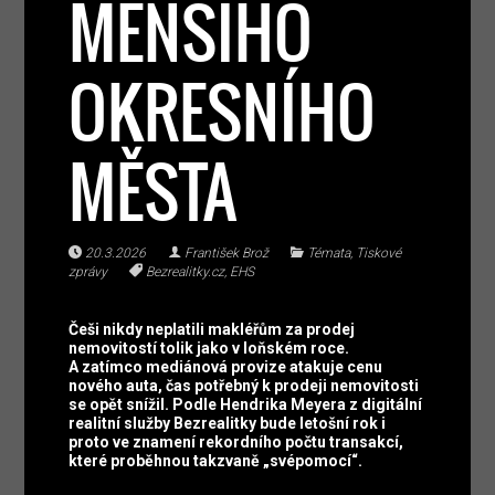
MENŠÍHO
OKRESNÍHO
MĚSTA
20.3.2026
František Brož
Témata
,
Tiskové
zprávy
Bezrealitky.cz
,
EHS
Češi nikdy neplatili makléřům za prodej
nemovitostí tolik jako v loňském roce.
A zatímco mediánová provize atakuje cenu
nového auta, čas potřebný k prodeji nemovitosti
se opět snížil. Podle Hendrika Meyera z digitální
realitní služby Bezrealitky bude letošní rok i
proto ve znamení rekordního počtu transakcí,
které proběhnou takzvaně „svépomocí“.