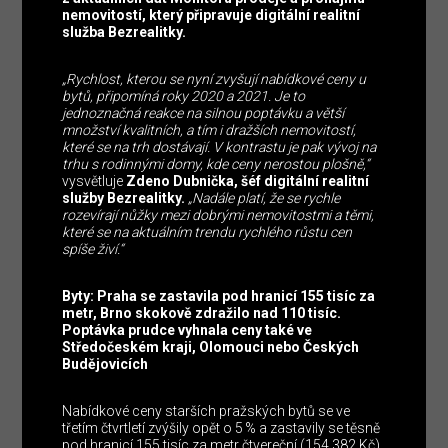
nemovitostí, který připravuje digitální realitní
služba Bezrealitky.
„Rychlost, kterou se nyní zvyšují nabídkové ceny u
bytů, připomíná roky 2020 a 2021. Je to
jednoznačná reakce na silnou poptávku a větší
množství kvalitních, a tím i dražších nemovitostí,
které se na trh dostávají. V kontrastu je pak vývoj na
trhu s rodinnými domy, kde ceny nerostou plošně,“
vysvětluje
Zdeno Dubnička, šéf digitální realitní
služby Bezrealitky.
„Nadále platí, že se rychle
rozevírají nůžky mezi dobrými nemovitostmi a těmi,
které se na aktuálním trendu rychlého růstu cen
spíše živí.“
Byty: Praha se zastavila pod hranicí 155 tisíc za
metr, Brno skokově zdražilo nad 110 tisíc.
Poptávka prudce vyhnala ceny také ve
Středočeském kraji, Olomouci nebo Českých
Budějovicích
Nabídkové ceny starších pražských bytů se ve
třetím čtvrtletí zvýšily opět o 5 % a zastavily se těsně
pod hranicí 155 tisíc za metr čtvereční (154 382 Kč).