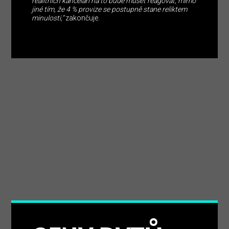
realitních kanceláří na to bude muset reagovat, mimo
jiné tím, že 4 % provize se postupně stane reliktem
minulosti,“
zakončuje.