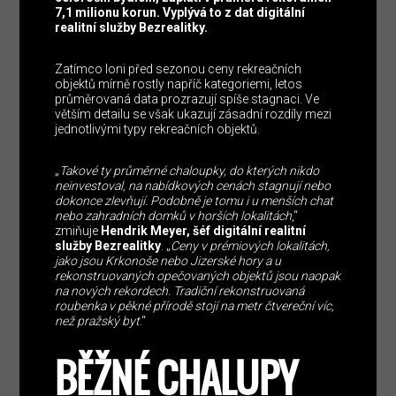
7,1 milionu korun. Vyplývá to z dat digitální
realitní služby Bezrealitky.
Zatímco loni před sezonou ceny rekreačních
objektů mírně rostly napříč kategoriemi, letos
průměrovaná data prozrazují spíše stagnaci. Ve
větším detailu se však ukazují zásadní rozdíly mezi
jednotlivými typy rekreačních objektů.
„
Takové ty průměrné chaloupky, do kterých nikdo
neinvestoval, na nabídkových cenách stagnují nebo
dokonce zlevňují. Podobně je tomu i u menších chat
nebo zahradních domků v horších lokalitách
,“
zmiňuje
Hendrik Meyer, šéf digitální realitní
služby Bezrealitky
. „
Ceny v prémiových lokalitách,
jako jsou Krkonoše nebo Jizerské hory a u
rekonstruovaných opečovaných objektů jsou naopak
na nových rekordech. Tradiční rekonstruovaná
roubenka v pěkné přírodě stojí na metr čtvereční víc,
než pražský byt
.“
BĚŽNÉ CHALUPY