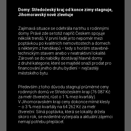
Domy: Středočeský kraj od konce zimy stagnuje,
Jihomoravský nově zlevňuje
Zajímavá situace se odehrála na trhu s rodinnými
domy. Právě zde se totiž napříč Českem spojuje
několik trendů. V první řadě je to nepoměr mezi
poptávkou po kvalitních nemovitostech a domech
s některým z hendikepů – tedy s horším stavebně-
technickým stavem anebo v neatraktivní lokalitě.
Zároveň se do nabídky dostávají hlavně domy
z druhé kategorie, které se majitelé snaží prodat pro
financování jiného druhu bydlení – nejčastěji
městského bytu.
Především z toho důvodu stagnují průměrné ceny
rodinných domů ve Středočeském kraji (76 087 Kč
za metr čtvereční, růst o 1 % mezi kvartály).
V Jihomoravském kraji ceny dokonce mírně klesly
– o 3 % mezi kvartály na 64 262 Kč za metr
čtvereční. Silná poptávka, která se lokality držela
skoro rok, se evidentně vyčerpala a aktuální zájemci
nemají potřebu přeplácet.