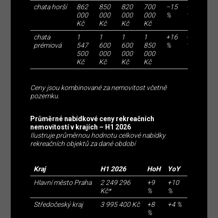
chata horší
862
850
820
700
−15
−18
000
000
000
000
%
%
Kč
Kč
Kč
Kč
chata
1
1
1
1
+16
+16
prémiová
547
600
600
850
%
%
500
000
000
000
Kč
Kč
Kč
Kč
Ceny jsou kombinované za nemovitost včetně
pozemku.
Průměrné nabídkové ceny rekreačních
nemovitostí v krajích – H1 2026
Ilustruje průměrnou hodnotu celkové nabídky
rekreačních objektů za dané období
Kraj
H1 2026
HoH
YoY
Hlavní město Praha
2 249 296
+9
+10
Kč*
%
%
Středočeský kraj
3 995 400 Kč
+8
+4 %
%