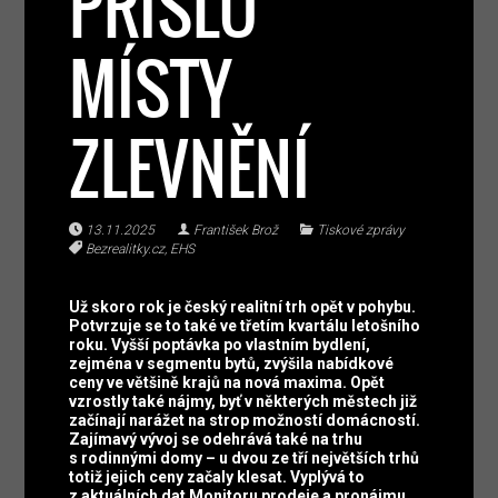
PŘIŠLO
MÍSTY
ZLEVNĚNÍ
13.11.2025
František Brož
Tiskové zprávy
Bezrealitky.cz
,
EHS
Už skoro rok je český realitní trh opět v pohybu.
Potvrzuje se to také ve třetím kvartálu letošního
roku. Vyšší poptávka po vlastním bydlení,
zejména v segmentu bytů, zvýšila nabídkové
ceny ve většině krajů na nová maxima. Opět
vzrostly také nájmy, byť v některých městech již
začínají narážet na strop možností domácností.
Zajímavý vývoj se odehrává také na trhu
s rodinnými domy – u dvou ze tří největších trhů
totiž jejich ceny začaly klesat. Vyplývá to
z aktuálních dat Monitoru prodeje a pronájmu