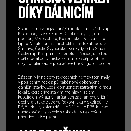
DÍKY DÁLNICÍM
Stálicemi mezi nejžádanějšími lokalitami zůstávají
Krkonoše, Jizerské hory, Orlické hory a jejich
podhůří, Křivoklátsko, Kokořínsko, Pálava nebo
Lipno. V kategorii velmi atraktivních lokalit se drží
Šumava, České Švýcarsko, Beskydy nebo Slapy.
Český ráj, dříve patřící k absolutní špičce, se letos
opět dostal do ohniska zájmu, pravděpodobně i
díky popularizaci v počítačové hře Kingdom Come.
Zásadní vliv na ceny rekreačních nemovitostí měly
v posledním roce a půl také nově dokončené
dálniční stavby. Lepší dostupnost zatraktivnila řadu
lokalit, které dříve stály mimo hlavní zájem
kupujících. Výrazný nárůst cen zaznamenaly jižní
Čechy, ale také obce na Rakovnicku v okolí dálnic
D6, či lokality kolem dálnice D11 nebo D35, kde se
nabídkové ceny zvedly skokově – v některých
případech až o pětinu.