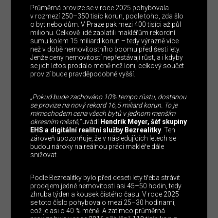
Průměrná provize se v roce 2025 pohybovala
v rozmezí 250–350 tisíc korun, podle toho, zda šlo
o byt nebo dům. V Praze pak mezi 400 tisíci až půl
milionu. Celkově lidé zaplatili makléřům rekordní
sumu kolem 15 miliard korun – tedy výrazně více
než v době nemovitostního boomu před šesti lety.
Jenže ceny nemovitostí nepřestávají růst, a i kdyby
se jich letos prodalo méně než loni, celkový součet
provizí bude pravděpodobně vyšší.
„Pokud bude zachováno 10% tempo růstu, dostanou
se provize na nový rekord 16,5 miliard korun. To je
mimochodem cena všech bytů v jednom menším
okresním městě,“
uvádí
Hendrik Meyer, šéf skupiny
EHS a digitální realitní služby Bezrealitky
. Ten
zároveň upozorňuje, že v následujících letech se
budou nároky na reálnou práci makléře dále
snižovat.
Podle Bezrealitky bylo před deseti lety třeba strávit
prodejem jedné nemovitosti asi 45–50 hodin, tedy
zhruba týden a kousek čistého času. V roce 2025
se toto číslo pohybovalo mezi 25–30 hodinami,
což je asi o 40 % méně. A zatímco průměrná