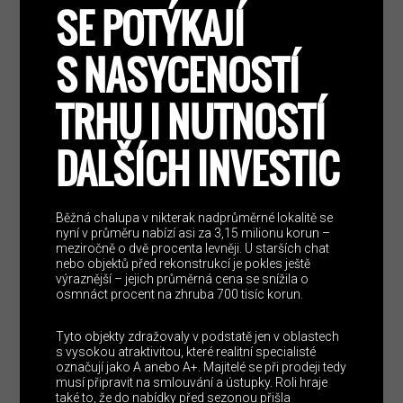
SE POTÝKAJÍ
S NASYCENOSTÍ
TRHU I NUTNOSTÍ
DALŠÍCH INVESTIC
Běžná chalupa v nikterak nadprůměrné lokalitě se
nyní v průměru nabízí asi za 3,15 milionu korun –
meziročně o dvě procenta levněji. U starších chat
nebo objektů před rekonstrukcí je pokles ještě
výraznější – jejich průměrná cena se snížila o
osmnáct procent na zhruba 700 tisíc korun.
Tyto objekty zdražovaly v podstatě jen v oblastech
s vysokou atraktivitou, které realitní specialisté
označují jako A anebo A+. Majitelé se při prodeji tedy
musí připravit na smlouvání a ústupky. Roli hraje
také to, že do nabídky před sezonou přišla