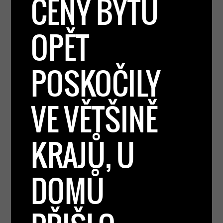
CENY BYTŮ
OPĚT
POSKOČILY
VE VĚTŠINĚ
KRAJŮ, U
DOMŮ