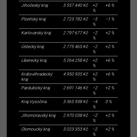
Jihočeský kraj
3 557 440 Kč
+2
+6 %
%
Plzeňský kraj
2 723 782 Kč
−5
−1 %
%
Karlovarský kraj
2 797 677 Kč
−2
+2 %
%
Ústecký kraj
2 775 465 Kč
−2
+2 %
%
Liberecký kraj
5 264 258 Kč
+2
+6 %
%
Královéhradecký
4 950 935 Kč
+2
+6 %
kraj
%
Pardubický kraj
2 691 146 Kč
−2
+2 %
%
Kraj Vysočina
3 365 938 Kč
−4
0 %
%
Jihomoravský kraj
2 970 038 Kč
−2
+2 %
%
Olomoucký kraj
3 023 353 Kč
−2
+2 %
%