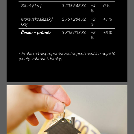
Zlínský kraj
3 208 645 Kč
−4
0 %
%
Moravskoslezský
2 751 284 Kč
−3
+1 %
kraj
%
Česko – průměr
3 305 003 Kč
−5
+3 %
%
* Praha má disproporční zastoupení menších objektů
(chaty, zahradní domky)