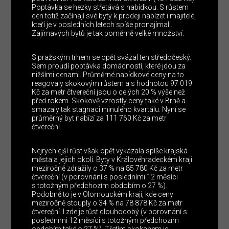
Poptávka se hezky střetává s nabídkou. S růstem
cen totiž začínají své byty k prodeji nabízet i majitelé,
kteří je v posledních letech spíše pronajímali.
Zajímavých bytů je tak poměrně velké množství.
S pražským trhem se opět svázal ten středočeský.
Sem proudí poptávka domácností, které jdou za
nižšími cenami. Průměrné nabídkové ceny na to
reagovaly skokovým růstem a s hodnotou 97 019
Kč za metr čtvereční jsou o celých 20 % výše než
před rokem. Skokově vzrostly ceny také v Brně a
smazaly tak stagnaci minulého kvartálu. Nyní se
průměrný byt nabízí za 111 760 Kč za metr
čtvereční.
Nejrychlejší růst však opět vykázala spíše krajská
města a jejich okolí. Byty v Královéhradeckém kraji
meziročně zdražily o 37 % na 85 780 Kč za metr
čtvereční (v porovnání s posledními 12 měsíci
s totožným předchozím obdobím o 27 %).
Podobně to je v Olomouckém kraji, kde ceny
meziročně stouply o 34 % na 78 878 Kč za metr
čtvereční. I zde je růst dlouhodobý (v porovnání s
posledními 12 měsíci s totožným předchozím