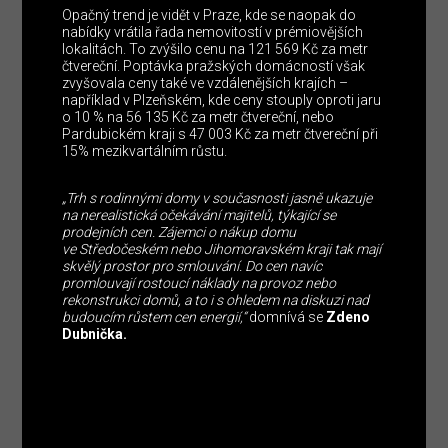
Opačný trend je vidět v Praze, kde se naopak do
nabídky vrátila řada nemovitostí v prémiovějších
lokalitách. To zvýšilo cenu na 121 569 Kč za metr
čtvereční. Poptávka pražských domácností však
zvyšovala ceny také ve vzdálenějších krajích –
například v Plzeňském, kde ceny stouply oproti jaru
o 10 % na 56 135 Kč za metr čtvereční, nebo
Pardubickém kraji s 47 003 Kč za metr čtvereční při
15% mezikvartálním růstu.
„Trh s rodinnými domy v současnosti jasně ukazuje
na nerealistická očekávání majitelů, týkající se
prodejních cen. Zájemci o nákup domu
ve Středočeském nebo Jihomoravském kraji tak mají
skvělý prostor pro smlouvání. Do cen navíc
promlouvají rostoucí náklady na provoz nebo
rekonstrukci domů, a to i s ohledem na diskuzi nad
budoucím růstem cen energií,“
domnívá se
Zdeno
Dubnička.