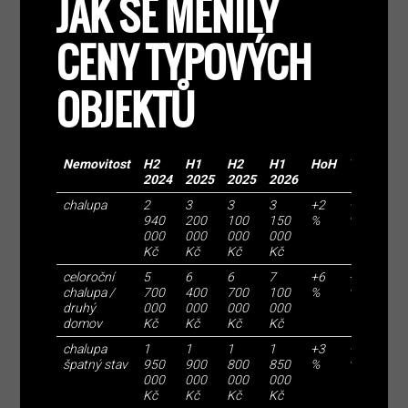
JAK SE MĚNILY
CENY TYPOVÝCH
OBJEKTŮ
Nemovitost
H2
H1
H2
H1
HoH
YoY
2024
2025
2025
2026
chalupa
2
3
3
3
+2
−2
940
200
100
150
%
%
000
000
000
000
Kč
Kč
Kč
Kč
celoroční
5
6
6
7
+6
+11
chalupa /
700
400
700
100
%
%
druhý
000
000
000
000
domov
Kč
Kč
Kč
Kč
chalupa
1
1
1
1
+3
−3
špatný stav
950
900
800
850
%
%
000
000
000
000
Kč
Kč
Kč
Kč