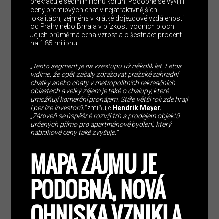
překračuje sedm milionů korun. Podobně se vyvíjí i
ceny prémiových chat v nejatraktivnějších
lokalitách, zejména v krátké dojezdové vzdálenosti
od Prahy nebo Brna a v blízkosti vodních ploch.
Jejich průměrná cena vzrostla o šestnáct procent
na 1,85 milionu.
„Tento segment je na vzestupu už několik let. Letos
vidíme, že opět začaly zdražovat pražské zahradní
chatky anebo chaty v metropolitních rekreačních
oblastech a velký zájem je také o chalupy, které
umožňují komerční pronájem. Stále větší roli zde hrají
i peníze investorů,“
zmiňuje
Hendrik Meyer.
„Zároveň se úspěšně rozvíjí trh s prodejem objektů
určených přímo pro apartmánové bydlení, který
nabídkové ceny také zvyšuje.“
MAPA ZÁJMU JE
PODOBNÁ, NOVÁ
OHNISKA VZNIKLA