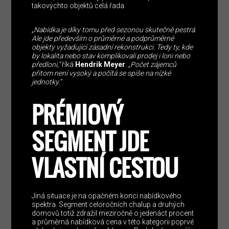
takovýchto objektů celá řada.
„Nabídka je díky tomu před sezonou skutečně pestrá.
Ale jde především o průměrné a podprůměrné
objekty vyžadující zásadní rekonstrukci. Tedy ty, kde
by lokalita nebo stav komplikovali prodej i loni nebo
předloni,“
říká
Hendrik Meyer
.
„Počet zájemců
přitom není vysoký a počítá se spíše na nízké
jednotky.“
PRÉMIOVÝ
SEGMENT JDE
VLASTNÍ CESTOU
Jiná situace je na opačném konci nabídkového
spektra. Segment celoročních chalup a druhých
domovů totiž zdražil meziročně o jedenáct procent
a průměrná nabídková cena v této kategorii poprvé