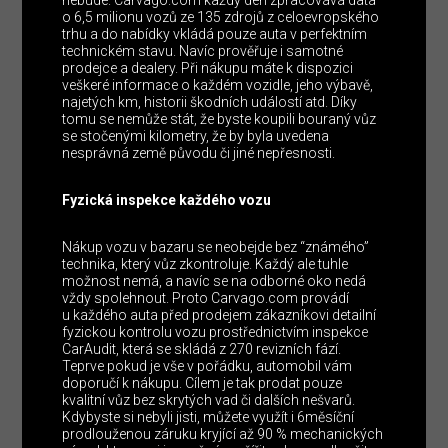
nebude. Carvago.com každý den zpracovává data
o 6,5 milionu vozů ze 135 zdrojů z celoevropského
trhu a do nabídky vkládá pouze auta v perfektním
technickém stavu. Navíc prověřuje i samotné
prodejce a dealery. Při nákupu máte k dispozici
veškeré informace o každém vozidle, jeho výbavě,
najetých km, historii škodních událostí atd. Díky
tomu se nemůže stát, že byste koupili bouraný vůz
se stočenými kilometry, že by byla uvedena
nesprávná země původu či jiné nepřesnosti.
Fyzická inspekce každého vozu
Nákup vozu v bazaru se neobejde bez “známého”
technika, který vůz zkontroluje. Každý ale tuhle
možnost nemá, a navíc se na odborné oko nedá
vždy spolehnout. Proto Carvago.com provádí
u každého auta před prodejem zákazníkovi detailní
fyzickou kontrolu vozu prostřednictvím inspekce
CarAudit, která se skládá z 270 revizních fází.
Teprve pokud je vše v pořádku, automobil vám
doporučí k nákupu. Cílem je tak prodat pouze
kvalitní vůz bez skrytých vad či dalších nešvarů.
Kdybyste si nebyli jisti, můžete využít i 6měsíční
prodlouženou záruku kryjící až 90 % mechanických