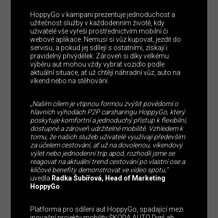
HoppyGo v kampani prezentuje jednoduchost a
užitečnost služby v každodenním životě, kdy
uživatelé vše vyřeší prostřednictvím mobilní či
webové aplikace. Nemusí si vůz kupovat, jezdit do
servisu, a pokud jej sdílejí s ostatními, získají i
pravidelný přivýdělek. Zároveň si díky velkému
výběru aut mohou vždy vybrat vozidlo podle
aktuální situace, ať už chtějí náhradní vůz, auto na
víkend nebo na stěhování.
„
Naším cílem je vtipnou formou zvýšit povědomí o
hlavních výhodách P2P carsharingu HoppyGo, který
poskytuje komfortní a jednoduchý přístup k flexibilní,
dostupné a zároveň udržitelné mobilitě. Vzhledem k
tomu, že našich služeb uživatelé využívají především
za účelem cestování, ať už na dovolenou, víkendový
výlet nebo jednodenní trip apod, rozhodli jsme se
reagovat na aktuální trend cestování po vlastní ose a
klíčové benefity demonstrovat ve video spotu,
“
uvedla
Radka Šubířová, Head of Marketing
HoppyGo
.
Platforma pro sdílení aut HoppyGo, spadající mezi
inovační projekty mobility ŠKODA AUTO DigiLab,