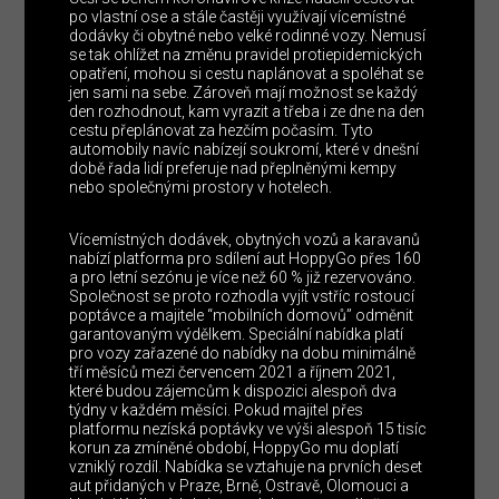
po vlastní ose a stále častěji využívají vícemístné
dodávky či obytné nebo velké rodinné vozy. Nemusí
se tak ohlížet na změnu pravidel protiepidemických
opatření, mohou si cestu naplánovat a spoléhat se
jen sami na sebe. Zároveň mají možnost se každý
den rozhodnout, kam vyrazit a třeba i ze dne na den
cestu přeplánovat za hezčím počasím. Tyto
automobily navíc nabízejí soukromí, které v dnešní
době řada lidí preferuje nad přeplněnými kempy
nebo společnými prostory v hotelech.
Vícemístných dodávek, obytných vozů a karavanů
nabízí platforma pro sdílení aut HoppyGo přes 160
a pro letní sezónu je více než 60 % již rezervováno.
Společnost se proto rozhodla vyjít vstříc rostoucí
poptávce a majitele “mobilních domovů” odměnit
garantovaným výdělkem. Speciální nabídka platí
pro vozy zařazené do nabídky na dobu minimálně
tří měsíců mezi červencem 2021 a říjnem 2021,
které budou zájemcům k dispozici alespoň dva
týdny v každém měsíci. Pokud majitel přes
platformu nezíská poptávky ve výši alespoň 15 tisíc
korun za zmíněné období, HoppyGo mu doplatí
vzniklý rozdíl. Nabídka se vztahuje na prvních deset
aut přidaných v Praze, Brně, Ostravě, Olomouci a