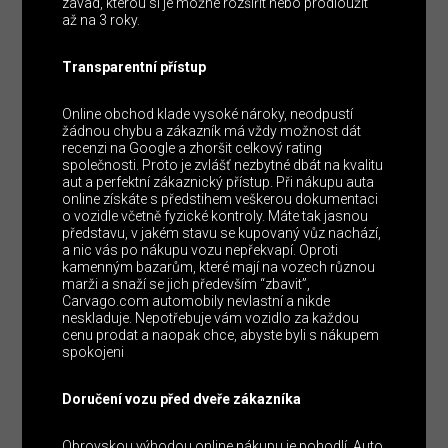
závad, kterou si je možné rozšířit nebo prodloužit
až na 3 roky.
Transparentní přístup
Online obchod klade vysoké nároky, neodpustí
žádnou chybu a zákazník má vždy možnost dát
recenzi na Google a zhoršit celkový rating
společnosti. Proto je zvlášť nezbytné dbát na kvalitu
aut a perfektní zákaznický přístup. Při nákupu auta
online získáte s předstihem veškerou dokumentaci
o vozidle včetně fyzické kontroly. Máte tak jasnou
představu, v jakém stavu se kupovaný vůz nachází,
a nic vás po nákupu vozu nepřekvapí. Oproti
kamenným bazarům, které mají na vozech různou
marži a snaží se jich především “zbavit”,
Carvago.com automobily nevlastní a nikde
neskladuje. Nepotřebuje vám vozidlo za každou
cenu prodat a naopak chce, abyste byli s nákupem
spokojeni
Doručení vozu před dveře zákazníka
Obrovskou výhodou online nákupu je pohodlí. Auto