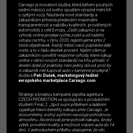
Carvago je inovativní služba, která během pouhých
sedmi měsíců od svého spuštění výrazně mění trh
s ojetými vozy. Nastavila nové standardy a
zákazníkům přinesla především maximální
transparentnost a nabídku kvalitních, prověřených
automobilů z celé Evropy.
„Čeští zákazníci si na
výhody online prodeje rychle zvykli a od našeho
vstupu na trhu, v říjnu 2020, registrujeme přes 2
tisíce objednávek. Každý měsíc navíc poptávka dále
roste, a to v řádu desítek procent. Naším cílem je
zákazníkům vysvětlit nesporné výhody, které nákup
online v rámci nových standardů na trhu přináší. V
dnešní době již prakticky není jediný důvod, proč by
si zákazník měl kupovat auto v kamenné prodejně,”
dodává
Petr Dušek, marketingový ředitel
evropského marketplace Carvago.com
.
Strategii a kreativu kampaně zajistila agentura
CZECH PROMOTION ve spolupráci s produkčním
studiem Final_2.
„Spot svým příběhem a laděním
vyjadřuje hlavní benefity nákupu přes Carvago. Je
srozumitelný, svižný a přitom navozuje pohodovou
atmosféru. Akcentovali jsme pohodlí nákupu, široký
výběr, prověření kvality a možnost vrácení auta do 14
dnů. V jednoduchém příběhu ukazujeme, že věc,