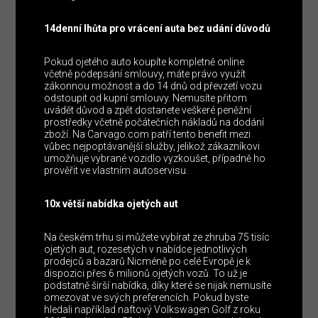
14denní lhůta pro vrácení auta bez udání důvodů
Pokud ojetého auto koupíte kompletně online
včetně podepsání smlouvy, máte právo využít
zákonnou možnost a do 14 dnů od převzetí vozu
odstoupit od kupní smlouvy. Nemusíte přitom
uvádět důvod a zpět dostanete veškeré peněžní
prostředky včetně počátečních nákladů na dodání
zboží. Na Carvago.com patří tento benefit mezi
vůbec nejpoptávanější služby, jelikož zákazníkovi
umožňuje vybrané vozidlo vyzkoušet, případně ho
prověřit ve vlastním autoservisu.
10x větší nabídka ojetých aut
Na českém trhu si můžete vybírat ze zhruba 75 tisíc
ojetých aut, rozesetých v nabídce jednotlivých
prodejců a bazarů Nicméně po celé Evropě je k
dispozici přes 6 milionů ojetých vozů. To už je
podstatně širší nabídka, díky které se nijak nemusíte
omezovat ve svých preferencích. Pokud byste
hledali například naftový Volkswagen Golf z roku