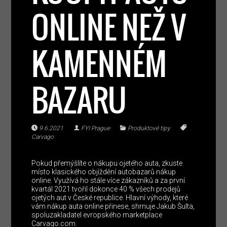
ONLINE NEŽ V
KAMENNÉM
BAZARU
9.6.2021
FYI Prague
Produktové tipy
Carvago
Pokud přemýšlíte o nákupu ojetého auta, zkuste
místo klasického objíždění autobazarů nákup
online. Využívá ho stále více zákazníků a za první
kvartál 2021 tvořil dokonce 40 % všech prodejů
ojetých aut v České republice. Hlavní výhody, které
vám nákup auta online přinese, shrnuje Jakub Šulta,
spoluzakladatel evropského marketplace
Carvago.com.