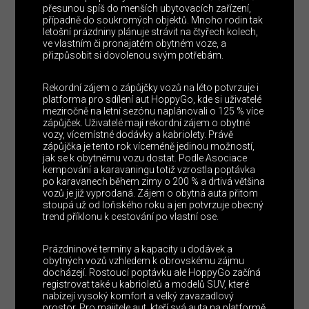
přesunou spíš do menších ubytovacích zařízení,
případně do soukromých objektů. Mnoho rodin tak
letošní prázdniny plánuje strávit na čtyřech kolech,
ve vlastním či pronajatém obytném voze, a
přizpůsobit si dovolenou svým potřebám.
Rekordní zájem o zápůjčky vozů na léto potvrzuje i
platforma pro sdílení aut HoppyGo, kde si uživatelé
meziročně na letní sezónu naplánovali o 125 % více
zápůjček. Uživatelé mají rekordní zájem o obytné
vozy, vícemístné dodávky a kabriolety. Právě
zápůjčka je tento rok víceméně jedinou možností,
jak se k obytnému vozu dostat. Podle Asociace
kempování a karavaningu totiž vzrostla poptávka
po karavanech během zimy o 200 % a drtivá většina
vozů je již vyprodaná. Zájem o obytná auta přitom
stoupá už od loňského roku a jen potvrzuje obecný
trend příklonu k cestování po vlastní ose.
Prázdninové termíny a kapacity u dodávek a
obytných vozů vzhledem k obrovskému zájmu
docházejí. Rostoucí poptávku ale HoppyGo začíná
registrovat také u kabrioletů a modelů SUV, které
nabízejí vysoký komfort a velký zavazadlový
prostor. Pro majitele aut, kteří svá auta na platformě