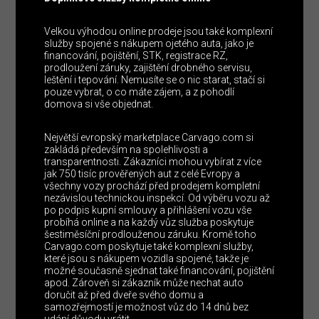
Velkou výhodou online prodeje jsou také komplexní
služby spojené s nákupem ojetého auta, jako je
financování, pojištění, STK, registrace RZ,
prodloužení záruky, zajištění drobného servisu,
leštění i tepování. Nemusíte se o nic starat, stačí si
pouze vybrat, o co máte zájem, a z pohodlí
domova si vše objednat.
Největší evropský marketplace Carvago.com si
zakládá především na spolehlivosti a
transparentnosti. Zákazníci mohou vybírat z více
jak 750 tisíc prověřených aut z celé Evropy a
všechny vozy prochází před prodejem kompletní
nezávislou technickou inspekcí. Od výběru vozu až
po podpis kupní smlouvy a přihlášení vozu vše
probíhá online a na každý vůz služba poskytuje
šestiměsíční prodlouženou záruku. Kromě toho
Carvago.com poskytuje také komplexní služby,
které jsou s nákupem vozidla spojené, takže je
možné současně sjednat také financování, pojištění
apod. Zároveň si zákazník může nechat auto
doručit až před dveře svého domu a
samozřejmostí je možnost vůz do 14 dnů bez