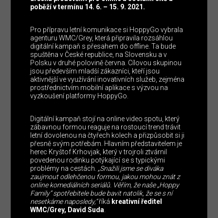
poběží v termínu 14. 6. – 15. 9. 2021.
Pro přípravu letní komunikace si HoppyGo vybrala
agenturu WMC/Grey, která připravila rozsáhlou
digitální kampaň s přesahem do offline. Ta bude
spuštěna v České republice, na Slovensku a v
Polsku v druhé polovině června. Cílovou skupinou
jsou především mladší zákazníci, kteří jsou
aktivnější ve využívání inovativních služeb, zejména
prostřednictvím mobilní aplikace s výzvou na
vyzkoušení platformy HoppyGo.
Digitální kampaň stojí na online video spotu, který
zábavnou formou reaguje na rostoucí trend trávit
letní dovolenou na čtyřech kolech a přizpůsobit si ji
přesně svým potřebám. Hlavním představitelem je
herec Kryštof Krhovjak, který v trojroli ztvárnil
povedenou rodinku potýkající se s typickými
problémy na cestách.
„Snažili jsme se diváka
zaujmout odlehčenou formou, jakou mohou znát z
online komediálních seriálů. Věřím, že naše „Hoppy
Family“ spotřebitele bude bavit natolik, že se s ní
nesetkáme naposledy,“
říká
kreativní ředitel
WMC/Grey, David Suda
.