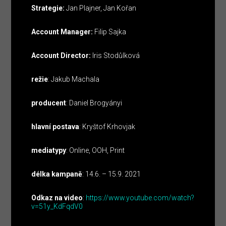
Strategie:
Jan Plajner, Jan Kořan
Account Manager:
Filip Sajka
Account Director:
Iris Stodůlková
režie
: Jakub Machala
producent
: Daniel Brogyányi
hlavní postava
: Kryštof Krhovjak
mediatypy
: Online, OOH, Print
délka kampaně
: 14.6. – 15.9. 2021
Odkaz na video
:
https://www.youtube.com/watch?
v=51y_KdFqdV0