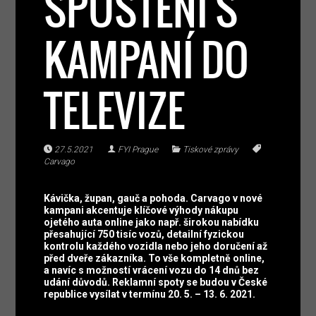
SPUŠTĚNÍ S
KAMPANÍ DO
TELEVIZE
27.5.2021
FYI Prague
Tiskové zprávy
Carvago
Kávička, župan, gauč a pohoda. Carvago v nové
kampani akcentuje klíčové výhody nákupu
ojetého auta online jako např. širokou nabídku
přesahující 750 tisíc vozů, detailní fyzickou
kontrolu každého vozidla nebo jeho doručení až
před dveře zákazníka. To vše kompletně online,
a navíc s možností vrácení vozu do 14 dnů bez
udání důvodů. Reklamní spoty se budou v České
republice vysílat v termínu 20. 5. – 13. 6. 2021.