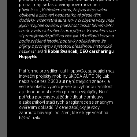
pronajímají, se tak otevírají nové možnosti
přivýdělku.
„Vzhledem tomu, že jsou letos velmi
oblíbené a zároveň nedostatkové především
dodávky, vícemístná auta, MPV či obytné vozy, mají
jejich majitelé skvělou příležitost získat během letní
sezóny velmi lukrativní zdroj příjmu. V minulém roce
si pronajímatelé přišli na více jak 15 milionů korun a
podle zvýšené letošní poptávky očekáváme, že
příjmy z pronájmu s jistotou přesáhnou historická
maxima,”
uvádí
Robin Švaříček, CEO carsharingu
HoppyGo
.
Platforma pro sdílení aut HoppyGo, spadající mezi
inovační projekty mobility ŠKODA AUTO DigiLab,
nabízí více než 2 300 aut nejrůznějších značek, a
vedle širokého výběru je velkou výhodou rychlost
a jednoduchost celého procesu výpůjčky. Není
potřeba podepisovat žádné dlouhé smlouvy
a zákazníkovi stačí rychlá registrace se snadným
ověřením dokladů. V ceně zápůjčky je vždy
zahrnuto havarijní pojištění, které kryje všechna
běžná rizika.