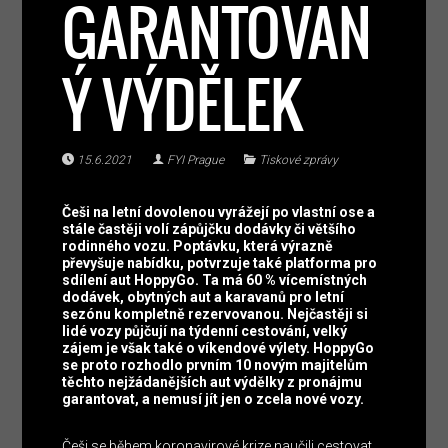
GARANTOVAN
Ý VÝDĚLEK
15.6.2021
FYI Prague
Tiskové zprávy
Češi na letní dovolenou vyrážejí po vlastní ose a
stále častěji volí zápůjčku dodávky či většího
rodinného vozu. Poptávku, která výrazně
převyšuje nabídku, potvrzuje také platforma pro
sdílení aut HoppyGo. Ta má 60 % vícemístných
dodávek, obytných aut a karavanů pro letní
sezónu kompletně rezervovanou. Nejčastěji si
lidé vozy půjčují na týdenní cestování, velký
zájem je však také o víkendové výlety. HoppyGo
se proto rozhodlo prvním 10 novým majitelům
těchto nejžádanějších aut výdělky z pronájmu
garantovat, a nemusí jít jen o zcela nové vozy.
Češi se během koronavirové krize naučili cestovat