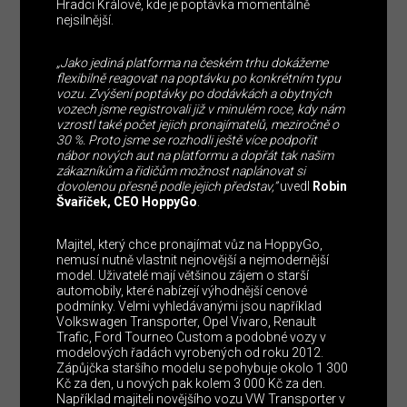
Hradci Králové, kde je poptávka momentálně
nejsilnější.
„Jako jediná platforma na českém trhu dokážeme
flexibilně reagovat na poptávku po konkrétním typu
vozu. Zvýšení poptávky po dodávkách a obytných
vozech jsme registrovali již v minulém roce, kdy nám
vzrostl také počet jejich pronajímatelů, meziročně o
30 %. Proto jsme se rozhodli ještě více podpořit
nábor nových aut na platformu a dopřát tak našim
zákazníkům a řidičům možnost naplánovat si
dovolenou přesně podle jejich představ,”
uvedl
Robin
Švaříček, CEO HoppyGo
.
Majitel, který chce pronajímat vůz na HoppyGo,
nemusí nutně vlastnit nejnovější a nejmodernější
model. Uživatelé mají většinou zájem o starší
automobily, které nabízejí výhodnější cenové
podmínky. Velmi vyhledávanými jsou například
Volkswagen Transporter, Opel Vivaro, Renault
Trafic, Ford Tourneo Custom a podobné vozy v
modelových řadách vyrobených od roku 2012.
Zápůjčka staršího modelu se pohybuje okolo 1 300
Kč za den, u nových pak kolem 3 000 Kč za den.
Například majiteli novějšího vozu VW Transporter v