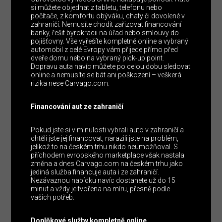
si můžete objednat z tabletu, telefonu nebo
počítače, z komfortu obýváku, chaty či dovolené v
zahraničí. Nemusíte chodit zařizovat financování
banky, řešit byrokracii na úřad nebo smlouvy do
pojišťovny. Vše vyřešíte kompletně online a vybraný
automobil z celé Evropy vám přijede přímo před
dveře domu nebo na vybraný pick-up point.
Dopravu auta navíc můžete po celou dobu sledovat
online a nemusíte se bát ani poškození – veškerá
rizika nese Carvago.com.
Financování aut ze zahraničí
Pokud jste si v minulosti vybrali auto v zahraničí a
chtěli jste jej financovat, narazili jste na problém,
jelikož to na českém trhu nikdo neumožňoval. S
příchodem evropského marketplace však nastala
změna a dnes Carvago.com na českém trhu jako
jediná služba financuje auta i ze zahraničí.
Nezávaznou nabídku navíc dostanete už do 15
minut a vždy je tvořena na míru, přesně podle
vašich potřeb.
Doplňkové služby kompletně online