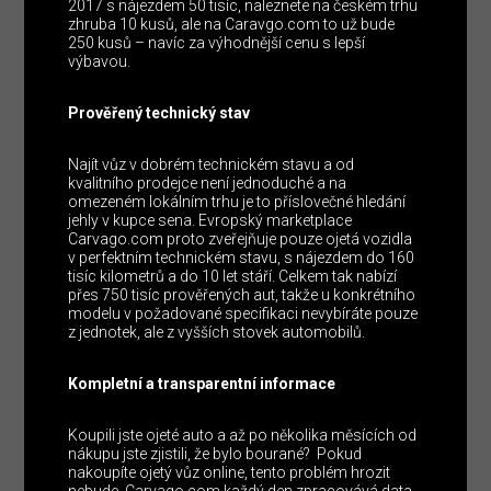
2017 s nájezdem 50 tisíc, naleznete na českém trhu
zhruba 10 kusů, ale na Caravgo.com to už bude
250 kusů – navíc za výhodnější cenu s lepší
výbavou.
Prověřený technický stav
Najít vůz v dobrém technickém stavu a od
kvalitního prodejce není jednoduché a na
omezeném lokálním trhu je to příslovečné hledání
jehly v kupce sena. Evropský marketplace
Carvago.com proto zveřejňuje pouze ojetá vozidla
v perfektním technickém stavu, s nájezdem do 160
tisíc kilometrů a do 10 let stáří. Celkem tak nabízí
přes 750 tisíc prověřených aut, takže u konkrétního
modelu v požadované specifikaci nevybíráte pouze
z jednotek, ale z vyšších stovek automobilů.
Kompletní a transparentní informace
Koupili jste ojeté auto a až po několika měsících od
nákupu jste zjistili, že bylo bourané? Pokud
nakoupíte ojetý vůz online, tento problém hrozit