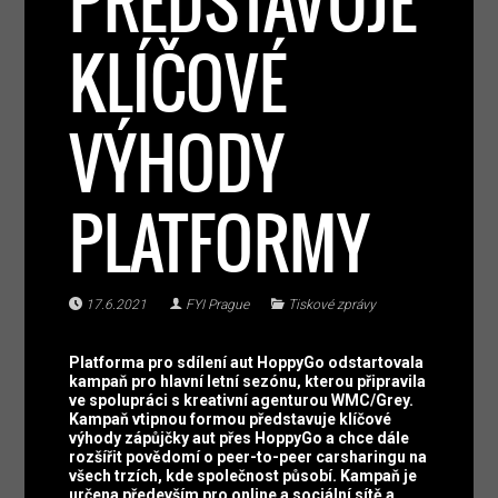
PŘEDSTAVUJE
KLÍČOVÉ
VÝHODY
PLATFORMY
17.6.2021
FYI Prague
Tiskové zprávy
Platforma pro sdílení aut HoppyGo odstartovala
kampaň pro hlavní letní sezónu, kterou připravila
ve spolupráci s kreativní agenturou WMC/Grey.
Kampaň vtipnou formou představuje klíčové
výhody zápůjčky aut přes HoppyGo a chce dále
rozšířit povědomí o peer-to-peer carsharingu na
všech trzích, kde společnost působí. Kampaň je
určena především pro online a sociální sítě a