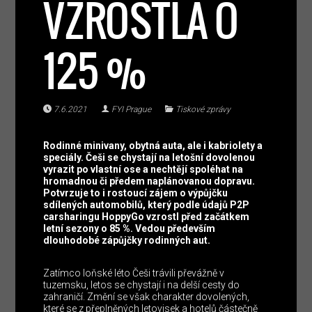
VZROSTLA O
125 %
7.6.2021
FYI Prague
Tiskové zprávy
Rodinné minivany, obytná auta, ale i kabriolety a
speciály. Češi se chystají na letošní dovolenou
vyrazit po vlastní ose a nechtějí spoléhat na
hromadnou či předem naplánovanou dopravu.
Potvrzuje to i rostoucí zájem o výpůjčku
sdílených automobilů, který podle údajů P2P
carsharingu HoppyGo vzrostl před začátkem
letní sezony o 85 %. Vedou především
dlouhodobé zápůjčky rodinných aut.
Zatímco loňské léto Češi trávili převážně v
tuzemsku, letos se chystají i na delší cesty do
zahraničí. Změní se však charakter dovolených,
které se z přeplněných letovisek a hotelů částečně