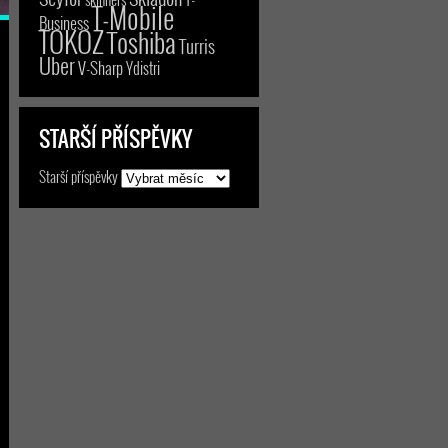
T-Mobile
Business
TOKOZ
Toshiba
Turris
Uber
V-Sharp
Ydistri
STARŠÍ PŘÍSPĚVKY
Starší příspěvky