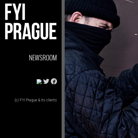
NEWSROOM
(c) FYI Prague & its clients