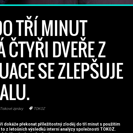
DO TŘÍ MINUT
 ČTYŘI DVEŘE Z
TUACE SE ZLEPŠUJE
ALU.
Tiskové zprávy
TOKOZ
í dokáže překonat příležitostný zloděj do tří minut s použitím
to z letošních výsledků interní analýzy společnosti TOKOZ.