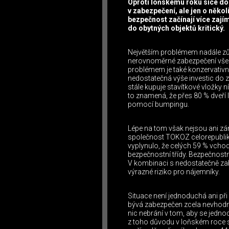
Oproti loňskému roku sice do
v zabezpečení, ale jen o někol
bezpečnost začínají více zají
do obytných objektů kritický.
Největším problémem nadále zů
nerovnoměrné zabezpečení všech
problémem je také konzervativ
nedostatečná výše investic do z
stále kupuje stavítkové vložky 
to znamená, že přes 80 % dveří
pomocí bumpingu.
Lépe na tom však nejsou ani zá
společnost TOKOZ celorepubliko
vyplynulo, že celých 59 % vch
bezpečnostní třídy. Bezpečnost
V kombinaci s nedostatečně zab
výrazné riziko pro nájemníky.
Situace není jednoduchá ani př
bývá zabezpečen zcela nevhodně
nic nebrání v tom, aby se jedno
z toho důvodu v loňském roce 