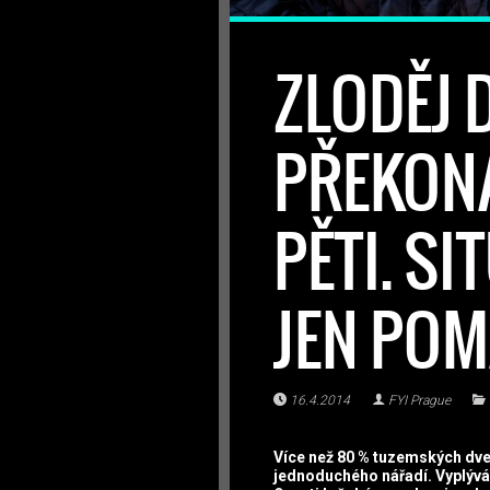
ZLODĚJ 
PŘEKONÁ
PĚTI. SI
JEN POM
16.4.2014
FYI Prague
Více než 80 % tuzemských dveř
jednoduchého nářadí. Vyplývá 