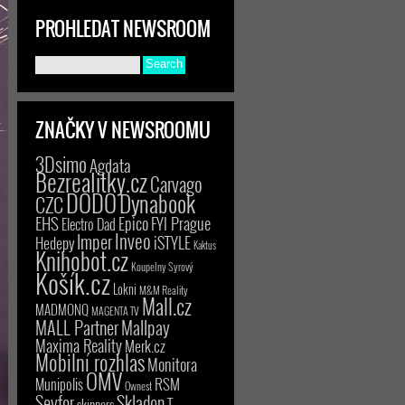
PROHLEDAT NEWSROOM
ZNAČKY V NEWSROOMU
3Dsimo
Agdata
Bezrealitky.cz
Carvago
DODO
Dynabook
CZC
EHS
Epico
FYI Prague
Electro Dad
Inveo
Imper
iSTYLE
Hedepy
Kaktus
Knihobot.cz
Koupelny Syrový
Košík.cz
Lokni
M&M Reality
Mall.cz
MADMONQ
MAGENTA TV
MALL Partner
Mallpay
Maxima Reality
Merk.cz
Mobilní rozhlas
Monitora
OMV
RSM
Munipolis
Ownest
Seyfor
Skladon
T-
skinners