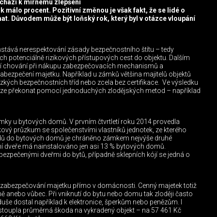
chází k mírnému zlepšení
ik málo procent. Pozitivní změnou je však fakt, že se lidé o
mat. Důvodem může být loňský rok, který byl v otázce vloupání
stává nerespektování zásady bezpečnostního štítu – tedy
 potenciálně rizikových přístupových cest do objektu. Dalším
ní chování při nákupu zabezpečovacích mechanismů a
abezpečení majetku. Například u zámků většina majitelů objektů
nízkých bezpečnostních tříd nebo zcela bez certifikace. Ve výsledku
 lze překonat pomocí jednoduchých zlodějských metod – například
mky u bytových domů. V prvním čtvrtletí roku 2014 provedla
vý průzkum se společenstvími vlastníků jednotek, ze kterého
odů do bytových domů je chráněno zámkem nejvýše druhé
ní dveře má nainstalováno jen asi 13 % bytových domů.
ezpečenými dveřmi do bytů, případně sklepních kójí se jedná o
i zabezpečování majetku přímo v domácnosti. Cenný majetek totiž
 anebo vůbec. Při vniknutí do bytu nebo domu tak zloději často
duše dostal například k elektronice, šperkům nebo penězům. I
stoupla průměrná škoda na vykradený objekt – na 57 461 Kč