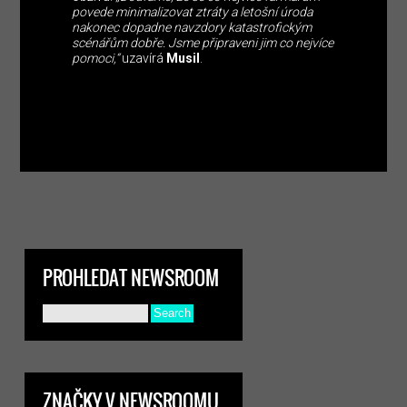
povede minimalizovat ztráty a letošní úroda
nakonec dopadne navzdory katastrofickým
scénářům dobře. Jsme připraveni jim co nejvíce
pomoci,“
uzavírá
Musil
.
PROHLEDAT NEWSROOM
ZNAČKY V NEWSROOMU