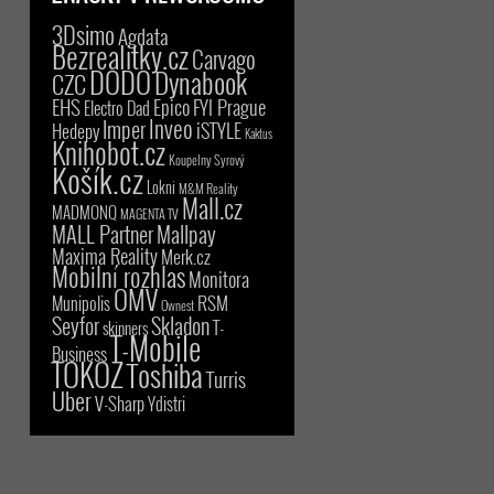
3Dsimo
Agdata
Bezrealitky.cz
Carvago
DODO
Dynabook
CZC
EHS
Epico
FYI Prague
Electro Dad
Inveo
Imper
iSTYLE
Hedepy
Kaktus
Knihobot.cz
Koupelny Syrový
Košík.cz
Lokni
M&M Reality
Mall.cz
MADMONQ
MAGENTA TV
MALL Partner
Mallpay
Maxima Reality
Merk.cz
Mobilní rozhlas
Monitora
OMV
RSM
Munipolis
Ownest
Seyfor
Skladon
T-
skinners
T-Mobile
Business
TOKOZ
Toshiba
Turris
Uber
V-Sharp
Ydistri