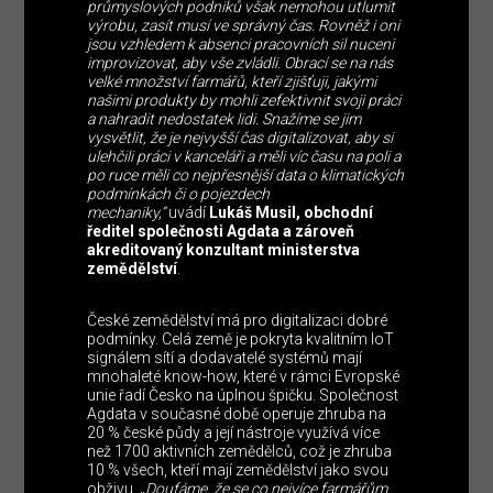
průmyslových podniků však nemohou utlumit
výrobu, zasít musí ve správný čas. Rovněž i oni
jsou vzhledem k absenci pracovních sil nuceni
improvizovat, aby vše zvládli. Obrací se na nás
velké množství farmářů, kteří zjišťuji, jakými
našimi produkty by mohli zefektivnit svoji práci
a nahradit nedostatek lidi. Snažíme se jim
vysvětlit, že je nejvyšší čas digitalizovat, aby si
ulehčili práci v kanceláři a měli víc času na poli a
po ruce měli co nejpřesnější data o klimatických
podmínkách či o pojezdech
mechaniky,“
uvádí
Lukáš Musil, obchodní
ředitel společnosti Agdata a zároveň
akreditovaný konzultant ministerstva
zemědělství
.
České zemědělství má pro digitalizaci dobré
podmínky. Celá země je pokryta kvalitním IoT
signálem sítí a dodavatelé systémů mají
mnohaleté know-how, které v rámci Evropské
unie řadí Česko na úplnou špičku. Společnost
Agdata v současné době operuje zhruba na
20 % české půdy a její nástroje využívá více
než 1700 aktivních zemědělců, což je zhruba
10 % všech, kteří mají zemědělství jako svou
obživu. „
Doufáme, že se co nejvíce farmářům