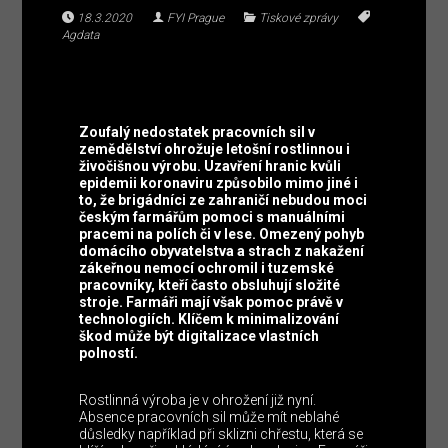
18.3.2020
FYI Prague
Tiskové zprávy
Agdata
Zoufalý nedostatek pracovních sil v
zemědělství ohrožuje letošní rostlinnou i
živočišnou výrobu. Uzavření hranic kvůli
epidemii koronaviru způsobilo mimo jiné i
to, že brigádníci ze zahraničí nebudou moci
českým farmářům pomoci s manuálními
pracemi na polích či v lese. Omezený pohyb
domácího obyvatelstva a strach z nakažení
zákeřnou nemocí ochromil i tuzemské
pracovníky, kteří často obsluhují složité
stroje. Farmáři mají však pomoc právě v
technologiích. Klíčem k minimalizování
škod může být digitalizace vlastních
polností.
Rostlinná výroba je v ohrožení již nyní.
Absence pracovních sil může mít neblahé
důsledky například při sklizni chřestu, která se