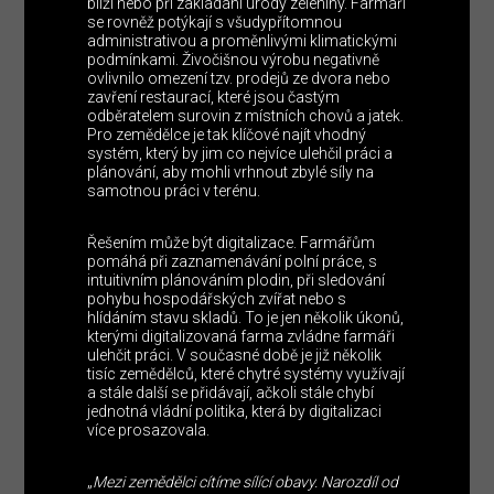
blíží nebo při zakládání úrody zeleniny. Farmáři
se rovněž potýkají s všudypřítomnou
administrativou a proměnlivými klimatickými
podmínkami. Živočišnou výrobu negativně
ovlivnilo omezení tzv. prodejů ze dvora nebo
zavření restaurací, které jsou častým
odběratelem surovin z místních chovů a jatek.
Pro zemědělce je tak klíčové najít vhodný
systém, který by jim co nejvíce ulehčil práci a
plánování, aby mohli vrhnout zbylé síly na
samotnou práci v terénu.
Řešením může být digitalizace. Farmářům
pomáhá při zaznamenávání polní práce, s
intuitivním plánováním plodin, při sledování
pohybu hospodářských zvířat nebo s
hlídáním stavu skladů. To je jen několik úkonů,
kterými digitalizovaná farma zvládne farmáři
ulehčit práci. V současné době je již několik
tisíc zemědělců, které chytré systémy využívají
a stále další se přidávají, ačkoli stále chybí
jednotná vládní politika, která by digitalizaci
více prosazovala.
„
Mezi zemědělci cítíme sílící obavy. Narozdíl od