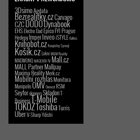
3Dsimo
Agdata
Bezrealitky.cz
Carvago
DODO
Dynabook
CZC
EHS
Epico
FYI Prague
Electro Dad
Inveo
Imper
iSTYLE
Hedepy
Kaktus
Knihobot.cz
Koupelny Syrový
Košík.cz
Lokni
M&M Reality
Mall.cz
MADMONQ
MAGENTA TV
MALL Partner
Mallpay
Maxima Reality
Merk.cz
Mobilní rozhlas
Monitora
OMV
RSM
Munipolis
Ownest
Seyfor
Skladon
T-
skinners
T-Mobile
Business
TOKOZ
Toshiba
Turris
Uber
V-Sharp
Ydistri