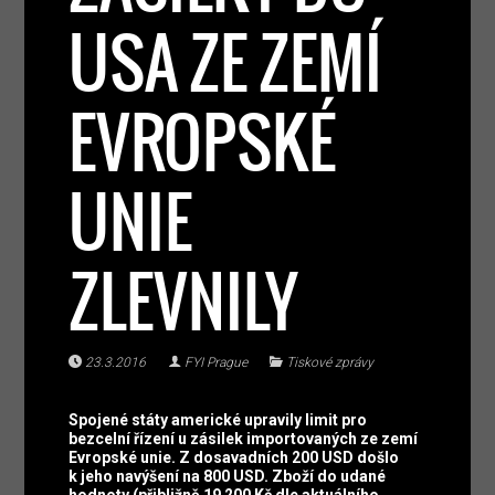
USA ZE ZEMÍ
EVROPSKÉ
UNIE
ZLEVNILY
23.3.2016
FYI Prague
Tiskové zprávy
Spojené státy americké upravily limit pro
bezcelní řízení u zásilek importovaných ze zemí
Evropské unie. Z dosavadních 200 USD došlo
k jeho navýšení na 800 USD. Zboží do udané