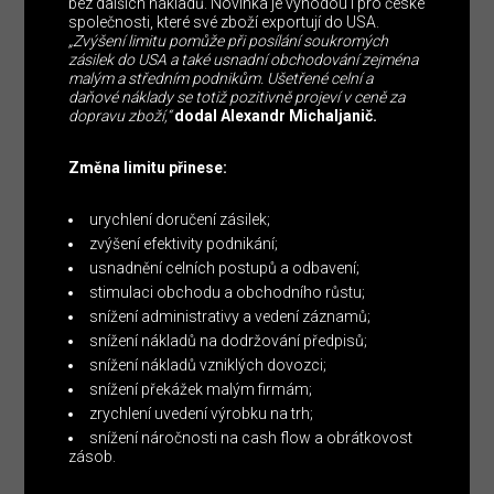
bez dalších nákladů. Novinka je výhodou i pro české
společnosti, které své zboží exportují do USA.
„Zvýšení limitu pomůže při posílání soukromých
zásilek do USA a také usnadní obchodování zejména
malým a středním podnikům. Ušetřené celní a
daňové náklady se totiž pozitivně projeví v ceně za
dopravu zboží,“
dodal Alexandr Michaljanič.
Změna limitu přinese:
urychlení doručení zásilek;
zvýšení efektivity podnikání;
usnadnění celních postupů a odbavení;
stimulaci obchodu a obchodního růstu;
snížení administrativy a vedení záznamů;
snížení nákladů na dodržování předpisů;
snížení nákladů vzniklých dovozci;
snížení překážek malým firmám;
zrychlení uvedení výrobku na trh;
snížení náročnosti na cash flow a obrátkovost
zásob.