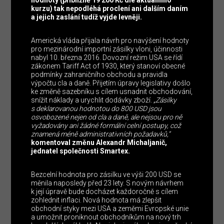
hodnoty (přibližně 19 200 Kč dle aktuálního
kurzu) tak nepodléhá proclení ani dalším daním
a jejich zaslání tudíž vyjde levněji.
Americká vláda přijala návrh pro navýšení hodnoty
pro mezinárodní importní zásilky vloni, účinnosti
nabyl 10. března 2016. Dovozní režim USA se řídí
zákonem Tariff Act of 1930, který stanoví obecné
podmínky zahraničního obchodu a pravidla
výpočtu cla a daně. Přijetím úpravy legislativy došlo
ke změně sazebníku s cílem usnadnit obchodování,
snížit náklady a urychlit dodávky zboží.
„Zásilky
s deklarovanou hodnotou do 800 USD jsou
osvobozené nejen od cla a daně, ale nejsou pro ně
vyžadovány ani žádné formální celní postupy, což
znamená méně administrativních požadavků,“
komentoval změnu Alexandr Michaljanič,
jednatel společnosti Smartex.
Bezcelní hodnota pro zásilku ve výši 200 USD se
měnila naposledy před 23 lety. S novým návrhem
k její úpravě bude docházet každoročně s cílem
zohlednit inflaci. Nová hodnota má zlepšit
obchodní styky mezi USA a zeměmi Evropské unie
a umožnit proniknout obchodníkům na nový trh