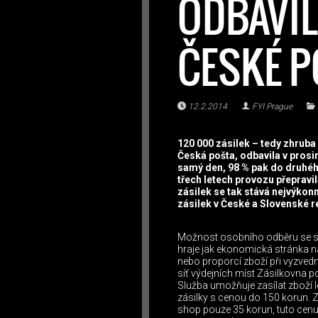
ODBAVIL
ČESKÉ P
12.2.2014
FYI Prague
120 000 zásilek – tedy zhruba
Česká pošta, odbavila v prosi
samý den, 98 % pak do druhéh
třech letech provozu přeprav
zásilek se tak stává nejvýkonn
zásilek v České a Slovenské r
Možnost osobního odběru se stáv
hraje jak ekonomická stránka n
nebo proporcí zboží při vyzvedn
síť výdejních míst Zásilkovna p
Služba umožňuje zasílat zboží l
zásilky s cenou do 150 korun. Za
shop pouze 35 korun, tuto cenu