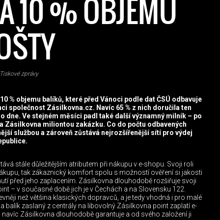
A 10 % OBJEMU
OŠTY
Tiskové zprávy
 10 % objemu balíků, které před Vánoci podle dat ČSÚ odbavuje
nci společnost Zásilkovna.cz. Navíc 65 % z nich doručila ten
o dne. Ve stejném měsíci padl také další významný milník – po
ila Zásilkovna miliontou zakázku. Co do počtu odbavených
ější službou a zároveň zůstává nejrozšířenější sítí pro výdej
epublice.
á stále důležitějším atributem při nákupu v e-shopu. Svoji roli
ákupu, tak zákaznický komfort spolu s možností ověření si jakosti
utí před jeho zaplacením. Zásilkovna dlouhodobě rozšiřuje svoji
oint – v současné době jich je v Čechách a na Slovensku 122.
evněji než většina klasických dopravců, a je tedy vhodná i pro malé
 balík zaslaný z centrály na libovolný Zásilkovna point zaplatí e-
 navíc Zásilkovna dlouhodobě garantuje a od svého založení ji