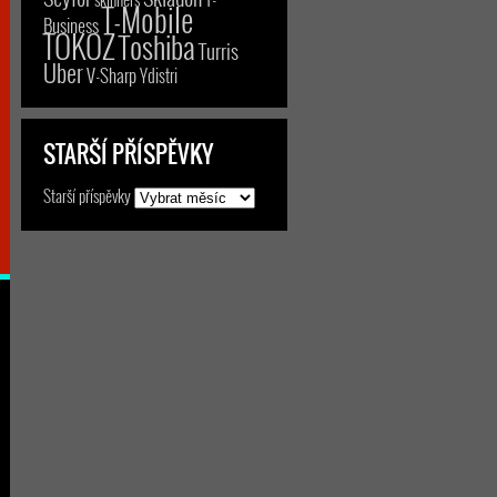
T-Mobile
Business
TOKOZ
Toshiba
Turris
Uber
V-Sharp
Ydistri
STARŠÍ PŘÍSPĚVKY
Starší příspěvky