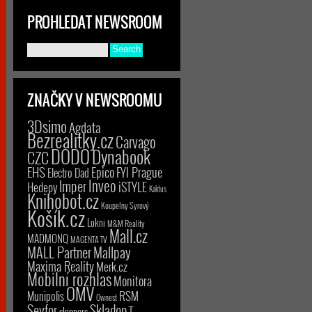
PROHLEDAT NEWSROOM
ZNAČKY V NEWSROOMU
3Dsimo
Agdata
Bezrealitky.cz
Carvago
DODO
Dynabook
CZC
EHS
Epico
FYI Prague
Electro Dad
Inveo
Imper
iSTYLE
Hedepy
Kaktus
Knihobot.cz
Koupelny Syrový
Košík.cz
Lokni
M&M Reality
Mall.cz
MADMONQ
MAGENTA TV
MALL Partner
Mallpay
Maxima Reality
Merk.cz
Mobilní rozhlas
Monitora
OMV
RSM
Munipolis
Ownest
Seyfor
Skladon
T-
skinners