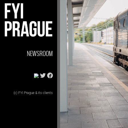
NEWSROOM
(c) FYI Prague & its clients