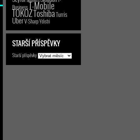
T-Mobile
Business
TOKOZ
Toshiba
Turris
Uber
V-Sharp
Ydistri
STARŠÍ PŘÍSPĚVKY
Starší příspěvky