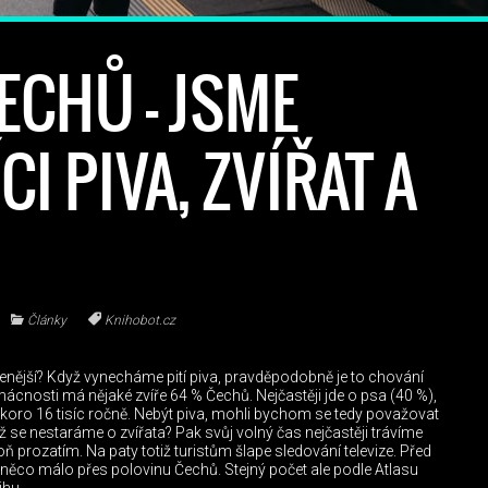
ECHŮ – JSME
I PIVA, ZVÍŘAT A
Články
Knihobot.cz
benější? Když vynecháme pití piva, pravděpodobně je to chování
cnosti má nějaké zvíře 64 % Čechů. Nejčastěji jde o psa (40 %),
skoro 16 tisíc ročně. Nebýt piva, mohli bychom se tedy považovat
ž se nestaráme o zvířata? Pak svůj volný čas nejčastěji trávíme
poň prozatím. Na paty totiž turistům šlape sledování televize. Před
ěco málo přes polovinu Čechů. Stejný počet ale podle Atlasu