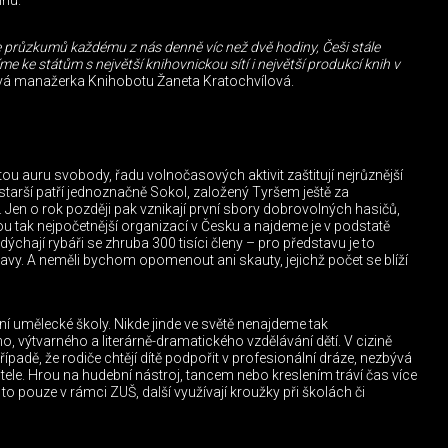
ihu.
odle průzkumů každému z nás denně víc než dvě hodiny, Češi stále
e ke státům s největší knihovnickou sítí i největší produkcí knih v
vá manažerka Knihobotu Žaneta Kratochvílová.
tou auru svobody, řadu volnočasových aktivit zaštitují nejrůznější
jstarší patří jednoznačně Sokol, založený Tyršem ještě za
Jen o rok později pak vznikají první sbory dobrovolných hasičů,
sou tak nejpočetnější organizací v Česku a najdeme je v podstatě
dýchají rybáři se zhruba 300 tisíci členy – pro představu je to
avy. A neměli bychom opomenout ani skauty, jejichž počet se blíží
ní umělecké školy. Nikde jinde ve světě nenajdeme tak
 výtvarného a literárně-dramatického vzdělávání dětí. V cizině
ípadě, že rodiče chtějí dítě podpořit v profesionální dráze, nezbývá
tele. Hrou na hudební nástroj, tancem nebo kreslením tráví čas více
 to pouze v rámci ZUŠ, další využívají kroužky při školách či