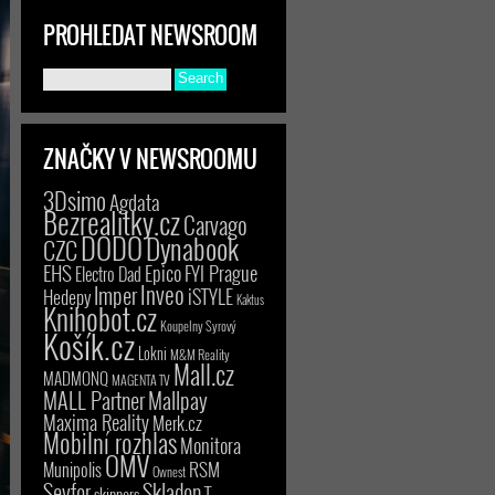
PROHLEDAT NEWSROOM
ZNAČKY V NEWSROOMU
3Dsimo
Agdata
Bezrealitky.cz
Carvago
DODO
Dynabook
CZC
EHS
Epico
FYI Prague
Electro Dad
Inveo
Imper
iSTYLE
Hedepy
Kaktus
Knihobot.cz
Koupelny Syrový
Košík.cz
Lokni
M&M Reality
Mall.cz
MADMONQ
MAGENTA TV
MALL Partner
Mallpay
Maxima Reality
Merk.cz
Mobilní rozhlas
Monitora
OMV
RSM
Munipolis
Ownest
Seyfor
Skladon
T-
skinners