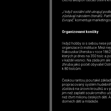
Čechů alespoň občas otevře kn
„
I když sociální sítě ukrajují p
zůstávají národem čtenářů. Patřím
Evropě
,“ komentuje marketingo
Organizované koníčky
I když hobby si s sebou nese jis
organizace či instituce. Mezi ne
Rakouska-Uherska v roce 1862. 
kterých je dnes na 350 tisíc a j
v každé vesnici. Na záda jim ale 
zhruba jako počet obyvatel Ostr
k 80 tisícům.
Českou raritou jsou také základ
propracovaný systém hudebního,
zůstává na úrovni kroužků a v př
jim než zaplatit soukromého uči
než čtvrt milionu českých dětí. A
domech dětí a mládeže.