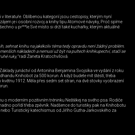
v literatuře. Oblíbenou kategorií jsou cestopisy, kterým nyní
, zájem je i osobní rozvoj a knihy tipu Atomové návyky, Proč spíme
echno u pr**le.Své místo si drží také kuchařky, kterým aktuálně
nih, sehnat knihu na jakékoliv téma tedy opravdu není žádný problém.
 menších nákladech a nemusí už být na pultech knihkupectví, stačí se
uhé ruky,“
radí Žaneta Kratochvílová.
 Základy junáctví od Antonína Benjamina Svojsíka ve vydání z roku
handu Knihobot za 500 korun. A když budete mít štěstí, třeba
a v květnu 1912. Měla přes sedm set stran, na dvě stovky vyobrazení
orun.
ihu o moderním pozitivním tréninku Neštěkej na svého psa. Rodiče
 snadno pořídí třeba zpěvník. Nadšence do turistiky pak na Knihobotu
ebo Turistický katechismus od Jiřího Gutha-Jarkovského za