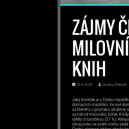
ZÁJMY Č
MILOVNÍC
KNIH
16.6.2025
Zuzana Žižková
Jaký koníček je v Česku nejoblí
domácích mazlíčků. Ve své domá
za kterého v průměru utratíme 
za národ milovníků zvířat. A kdy
výlety či turistikou (57 %). Ales
obrazovku ve svém volnu sedá n