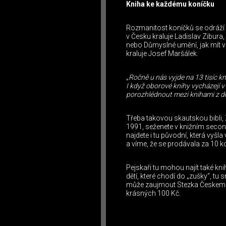
Kniha ke každému koníčku
Rozmanitost koníčků se odráží i 
v Česku kraluje Ladislav Zibura
nebo Důmyslné umění, jak mít vš
kraluje Josef Maršálek.
„
Ročně u nás vyjde na 13 tisíc k
I když oborové knihy vycházejí v
porozhlédnout mezi knihami z dr
Třeba takovou skautskou bibli,
1991, seženete v knižním second
najdete i tu původní, která vyšl
a víme, že se prodávala za 10 k
Pejskaři tu mohou najít také kn
dětí, které chodí do „zušky“, tu
může zaujmout Stezka Českem n
krásných 100 Kč.