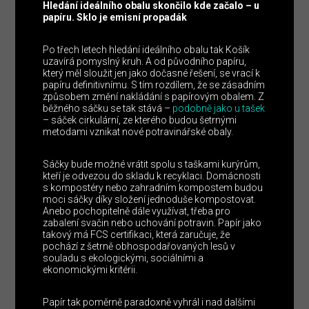
Hledání ideálního obalu skončilo kde začalo – u
papíru. Sklo je emisní propadák
Po třech letech hledání ideálního obalu tak Košík
uzavírá pomyslný kruh. A od původního papíru,
který měl sloužit jen jako dočasné řešení, se vrací k
papíru definitivnímu. S tím rozdílem, že se zásadním
způsobem změní nakládání s papírovým obalem. Z
běžného sáčku se tak stává –
podobně jako u tašek
– sáček cirkulární, ze kterého budou šetrnými
metodami vznikat nové potravinářské obaly.
Sáčky bude možné vrátit spolu s taškami kurýrům,
kteří je odvezou do skladu k recyklaci. Domácnosti
s kompostéry nebo zahradním kompostem budou
moci sáčky díky složení jednoduše kompostovat.
Anebo pochopitelně dále využívat, třeba pro
zabalení svačin nebo uchování potravin. Papír jako
takový má FCS certifikaci, která zaručuje, že
pochází z šetrně obhospodařovaných lesů v
souladu s ekologickými, sociálními a
ekonomickými kritérii.
Papír tak poměrně paradoxně vyhrál i nad dalšími