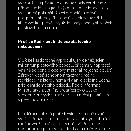
vyzkoušet například rozpustné obaly vyrobené z
přírodních látek, jejichž vývoj za poslední dva roky
významně pokročil. Rozvíjet hodlá také svůj
program náhrady PET obalů za takzvané rPET,
které vznikají právě s využitím recyklovaných vloček
plastového materiálu.
Proč se Košík pustil do bezobalového
nakupování?
V ČR se každoročně vyprodukuje více než jeden
milion tun plastového odpadu, přičemž v naprosté
většině se jedná o obalový materiál na jedno použití.
Zároveň klesá schopnost takzvané reálné
recyklace, na kterou nemá vliv ani disciplína Čechů
při třídění domácího odpadu. Podle informací
Ministerstva životního prostředí bylo Česko
schopno zrecyklovat až o třetinu méně plastů, než
v předchozím roce.
Problémem plastů je především jejich opětovné
využití. Pouze minimum z potravinářských obalů je
možné využít opět v potravinářství. Pokud se
dostanou do přírody, trvá desítky (a u některých až