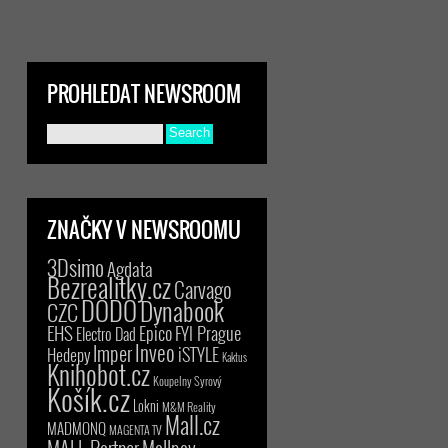
PROHLEDAT NEWSROOM
ZNAČKY V NEWSROOMU
3Dsimo
Agdata
Bezrealitky.cz
Carvago
DODO
Dynabook
CZC
EHS
Epico
FYI Prague
Electro Dad
Inveo
Imper
iSTYLE
Hedepy
Kaktus
Knihobot.cz
Koupelny Syrový
Košík.cz
Lokni
M&M Reality
Mall.cz
MADMONQ
MAGENTA TV
MALL Partner
Mallpay