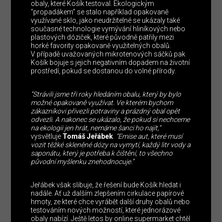
obaly, které Košík testoval. Ekologickým
“propadákem” se stalo například opakovaně
využívané sklo, jako neudržitelné se ukázaly také
současné technologie vymývání hliníkových nebo
plastových dóziček, které původně patřily mezi
horké favority opakovaně využitelných obalů.
V případě uvažovaných mikrotenových sáčků pak
Košík bojuje s jejich negativním dopadem na životní
prostředí, pokud se dostanou do volné přírody.
“Strávili jsme tři roky hledáním obalu, který by bylo
možné opakovaně využívat. Ve kterém bychom
zákazníkovi přivezli potraviny a prázdný obal opět
odvezli. A nakonec se ukázalo, že pokud si nechceme
na ekologii jen hrát, nemáme šanci ho najít,”
vysvětluje
Tomáš Jeřábek
.
“Emise aut, které musí
vozit těžké skleněné dózy na vymytí, každý litr vody a
saponátu, který je potřeba k čištění, to všechno
původní myšlenku znehodnocuje.”
Jeřábek však slibuje, že řešení bude Košík hledat i
nadále. Ať už dalším zlepšením cirkulace papírové
hmoty, ze které chce vyrábět další druhy obalů nebo
testováním nových možností, které jednorázové
obaly nabízí. Ještě letos by online supermarket chtěl