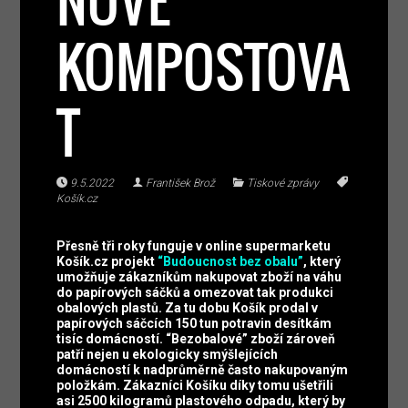
NOVĚ
KOMPOSTOVA
T
9.5.2022
František Brož
Tiskové zprávy
Košík.cz
Přesně tři roky funguje v online supermarketu
Košík.cz projekt
“Budoucnost bez obalu”
, který
umožňuje zákazníkům nakupovat zboží na váhu
do papírových sáčků a omezovat tak produkci
obalových plastů. Za tu dobu Košík prodal v
papírových sáčcích 150 tun potravin desítkám
tisíc domácností. “Bezobalové” zboží zároveň
patří nejen u ekologicky smýšlejících
domácností k nadprůměrně často nakupovaným
položkám. Zákazníci Košíku díky tomu ušetřili
asi 2500 kilogramů plastového odpadu, který by