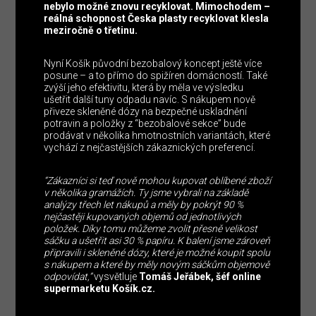
nebylo možné znovu recyklovat. Mimochodem –
reálná schopnost Česka plasty recyklovat klesla
meziročně o třetinu.
Nyní Košík původní bezobalový koncept ještě více
posune – a to přímo do spižíren domácností. Také
zvýší jeho efektivitu, která by měla ve výsledku
ušetřit další tuny odpadu navíc. S nákupem nově
přiveze skleněné dózy na bezpečné uskladnění
potravin a položky z “bezobalové sekce” bude
prodávat v několika hmotnostních variantách, které
vychází z nejčastějších zákaznických preferencí.
“Zákazníci si teď nově mohou kupovat oblíbené zboží
v několika gramážích. Ty jsme vybrali na základě
analýzy třech let nákupů a měly by pokrýt 90 %
nejčastěji kupovaných objemů od jednotlivých
položek. Díky tomu můžeme zvolit přesně velikost
sáčku a ušetřit asi 30 % papíru. K balení jsme zároveň
připravili i skleněné dózy, které je možné koupit spolu
s nákupem a které by měly novým sáčkům objemově
odpovídat,”
vysvětluje
Tomáš Jeřábek, šéf online
supermarketu Košík.cz.