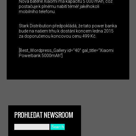
Nová baterie Xiaomi má kapacitu 5 000 mAh, což
postačuje k plnému nabití téměř jakéhokoli
mobilního telefonu.
Stark Distribution předpokládá, že tato power banka
bude na našem trhu k dostání koncem ledna 2015
za doporučenou koncovou cenu 499 Kč.
[Best_Wordpress_Gallery id=“40″ gal_title=“Xiaomi
Powerbank 5000mAh“]
PROHLEDAT NEWSROOM