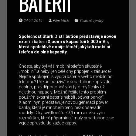
BATERII
24.11.2014
Filip Vítek
Tiskové zprávy
Společnost Stark Distribution představuje novou
externí baterii Xiaomi s kapacitou 5 000 mAh,
která spolehlivě dobije téměř jakýkoli mobilní
telefon do plné kapacity.
Chcete, aby byl váš mobilní telefon skutečně
„mobilní“ a nebyl jen celé dny připojen k zásuvce?
Nejste spokojeni s výdrží baterie svého mobilního
telefonu? Pokud používáte smartphone opravdu
naplno, pravděpodobně vás tyto myšlenky už
nejednou napadly. Možná řešíte tento problém
použitím externí baterie neboli „power banky“.
Xiaomi nyní představuje novou generaci power
banky, která je mnohem tenčí než dosavadní
modely. Díky své tloušťce 9,9 mm a celkovým
rozměrům, které připomínají malý smartphone, se
vejde opravdu do každé kapsy.