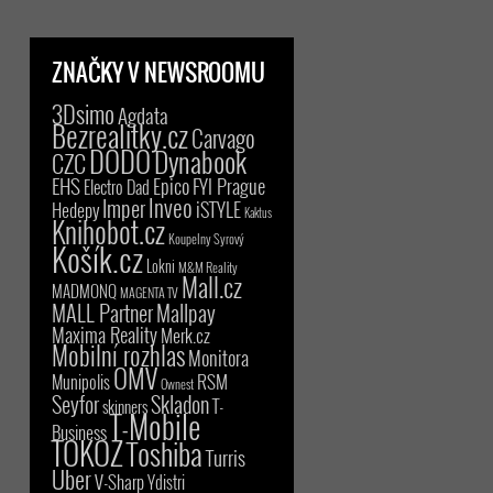
ZNAČKY V NEWSROOMU
3Dsimo
Agdata
Bezrealitky.cz
Carvago
DODO
Dynabook
CZC
EHS
Epico
FYI Prague
Electro Dad
Inveo
Imper
iSTYLE
Hedepy
Kaktus
Knihobot.cz
Koupelny Syrový
Košík.cz
Lokni
M&M Reality
Mall.cz
MADMONQ
MAGENTA TV
MALL Partner
Mallpay
Maxima Reality
Merk.cz
Mobilní rozhlas
Monitora
OMV
RSM
Munipolis
Ownest
Seyfor
Skladon
T-
skinners
T-Mobile
Business
TOKOZ
Toshiba
Turris
Uber
V-Sharp
Ydistri