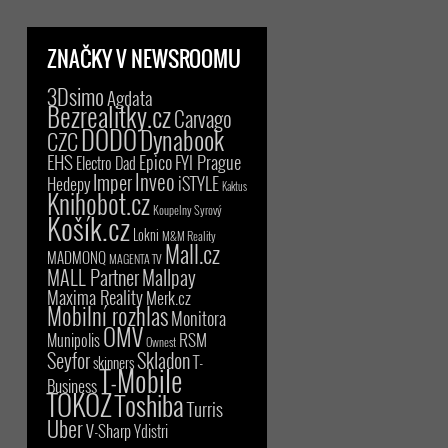
ZNAČKY V NEWSROOMU
3Dsimo
Agdata
Bezrealitky.cz
Carvago
DODO
Dynabook
CZC
EHS
Epico
FYI Prague
Electro Dad
Inveo
Imper
iSTYLE
Hedepy
Kaktus
Knihobot.cz
Koupelny Syrový
Košík.cz
Lokni
M&M Reality
Mall.cz
MADMONQ
MAGENTA TV
MALL Partner
Mallpay
Maxima Reality
Merk.cz
Mobilní rozhlas
Monitora
OMV
RSM
Munipolis
Ownest
Seyfor
Skladon
T-
skinners
T-Mobile
Business
TOKOZ
Toshiba
Turris
Uber
V-Sharp
Ydistri