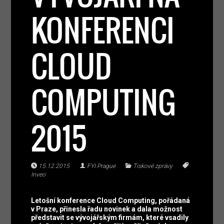
KONFERENCI
CLOUD
COMPUTING
2015
15.12.2015
FYI Prague
Tiskové zprávy
Inveo
Letošní konference Cloud Computing, pořádaná
v Praze, přinesla řadu novinek a dala možnost
představit se vývojářským firmám, které vsadily