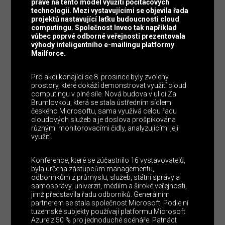
právě na tento model využití počítačových
technologií. Mezi vystavujícími se objevila řada
projektů nastavující laťku budoucnosti cloud
computingu. Společnost Inveo tak například
vůbec poprvé odborné veřejnosti prezentovala
výhody inteligentního e-mailingu platformy
Mailforce.
Pro akci konající se 8. prosince byly zvoleny
prostory, které dokáží demonstrovat využití cloud
computingu v plné síle. Nová budova v ulici Za
Brumlovkou, která se stala ústředním sídlem
českého Microsoftu, sama využívá celou řadu
cloudových služeb a je doslova prošpikována
různými monitorovacími čidly, analyzujícími její
využití.
Konference, které se zúčastnilo 16 vystavovatelů,
byla určena zástupcům managementu,
odborníkům z průmyslu, služeb, státní správy a
samosprávy, univerzit, médiím a široké veřejnosti,
jimž představila řadu odborníků. Generálním
partnerem se stala společnost Microsoft. Podle ní
tuzemské subjekty používají platformu Microsoft
Azure z 50 % pro jednoduché scénáře. Patnáct