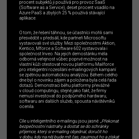
procent subjektů ji používá pro provoz SaaS
(Software as a Service), deset procent vsadilo na
Azure PaaS a zbylých 25 % používá stávající
aplikace.
O tom, že řešení táhnou, se účastníci mohli sami
přesvědčit v předsálí, kde partneři Microsoftu
vystavovali své služby. Mezi společnostmi Aktion,
Kentico, Mforce a Software 602 vystavovala i
společnost Inveo. Na jejich demostánku měla
odborná veřejnost vůbec poprvé možnost na
vlastní kůži otestovat novou platformu Mailforce
pro inteligentní rozesílání e-mailingových kampaní
se zpětnou automatickou analýzou. Během celého
dne byl o novinku zájem a položena byla celá řada
dotazů. Demonstraci běhu platformy převážně
v cloud computingu, stejně jako fakt, že firmy
nemusí investovat do podpůrného hardwaru,
softwaru ani dalších služeb, spousta návštěvníků
ocenila.
Cíle u inteligentního e-mailingu jsou jasné:
„Překonat
bezpečnostní nástrahy a dostat se do schránky
příjemce, který si e-mailing objednal, doručit ho
v dobu, kdy na něj bude mít čas, zaujmout ho a získat