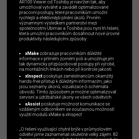
AR100 Viewer od Toshiby je navržen tak, aby
umožňoval vytvářet a zavádět optimalizované
pracovní postupy, které pracovníkům umožní
rychlejší a efektivnější plnění úkolů. Prvním
významným výsledkem partnerství mezi
společnostmi Ubimax a Toshiba jsou nyní tři řešení,
která umožní pracovníkům dosáhnout nové úrovně
produktivity následujícími způsoby:
xMake
zobrazuje pracovníkům důležité
informace v přímém zorném poli a umožňuje jim
tak dynamicky přizpůsobovat postupy při výrobě,
na montážních linkách nebo při kontrole jakosti.
xInspect
poskytuje zaměstnancům okamžitý
hands-free přístup k důležitým informacím, jako
jsou seznamy úkonů, vizualizace či schémata
obvodů. Tímto způsobem je možné optimalizovat
servisní a údržbářské úkony ve všech odvětvích.
xAssist
poskytuje možnost komunikace se
vzdáleným odborníkem se současnou možností
využití modulů xMake a xInspect
„O řešení využívající chytré brýle v průmyslovém
odvětví jsme zaznamenali skutečně velký zájem. 82