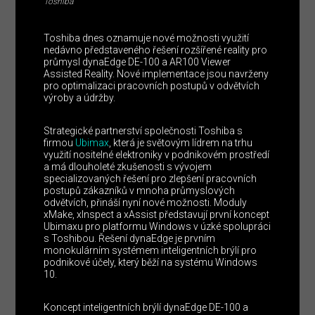
Toshiba
Toshiba dnes oznamuje nové možnosti využití
nedávno představeného řešení rozšířené reality pro
průmysl dynaEdge DE-100 a AR100 Viewer
Assisted Reality. Nové implementace jsou navrženy
pro optimalizaci pracovních postupů v odvětvích
výroby a údržby.
Strategické partnerství společnosti Toshiba s
firmou
Ubimax
, která je světovým lídrem na trhu
využití nositelné elektroniky v podnikovém prostředí
a má dlouholeté zkušenosti s vývojem
specializovaných řešení pro zlepšení pracovních
postupů zákazníků v mnoha průmyslových
odvětvích, přináší nyní nové možnosti. Moduly
xMake, xInspect a xAssist představují první koncept
Ubimaxu pro platformu Windows v úzké spolupráci
s Toshibou. Řešení dynaEdge je prvním
monokulárním systémem inteligentních brýlí pro
podnikové účely, který běží na systému Windows
10.
Koncept inteligentních brýlí dynaEdge DE-100 a