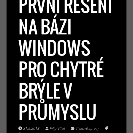
PRVNÍ ŘEŠENÍ
NA BÁZI
WINDOWS
PRO CHYTRÉ
BRÝLE V
PRŮMYSLU
31.5.2018
Filip Vítek
Tiskové zprávy