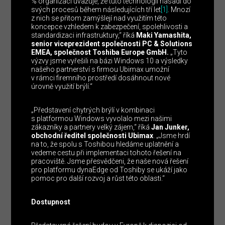
% organizací uvažuje, že tuto technologii nasadí do
svých procesů během následujících tří let
[1]
. Mnozí
z nich se přitom zamýšlejí nad využitím této
koncepce vzhledem k zabezpečení, spolehlivosti a
standardizaci infrastruktury,“ říká
Maki Yamashita,
senior viceprezident společnosti PC & Solutions
EMEA, společnost Toshiba Europe GmbH.
„Tyto
výzvy jsme vyřešili na bázi Windows 10 a výsledky
našeho partnerství s firmou Ubimax umožní
v rámci firemního prostředí dosáhnout nové
úrovně využití brýlí.“
„Představení chytrých brýlí v kombinaci
s platformou Windows vyvolalo mezi našimi
zákazníky a partnery velký zájem,“ říká
Jan Junker,
obchodní ředitel společnosti Ubimax
. „Jsme hrdí
na to, že spolu s Toshibou hledáme uplatnění a
vedeme cestu při implementaci tohoto řešení na
pracoviště. Jsme přesvědčeni, že naše nová řešení
pro platformu dynaEdge od Toshiby se ukáží jako
pomoc pro další rozvoj a růst této oblasti.“
Dostupnost