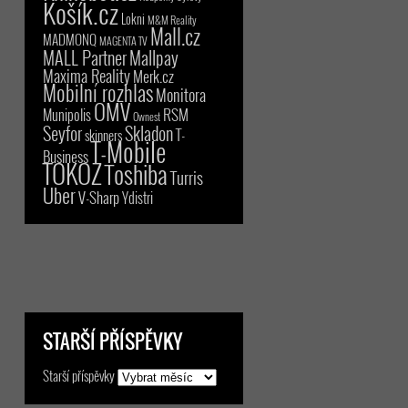
Košík.cz
Lokni
M&M Reality
Mall.cz
MADMONQ
MAGENTA TV
MALL Partner
Mallpay
Maxima Reality
Merk.cz
Mobilní rozhlas
Monitora
OMV
RSM
Munipolis
Ownest
Seyfor
Skladon
T-
skinners
T-Mobile
Business
TOKOZ
Toshiba
Turris
Uber
V-Sharp
Ydistri
STARŠÍ PŘÍSPĚVKY
Starší příspěvky