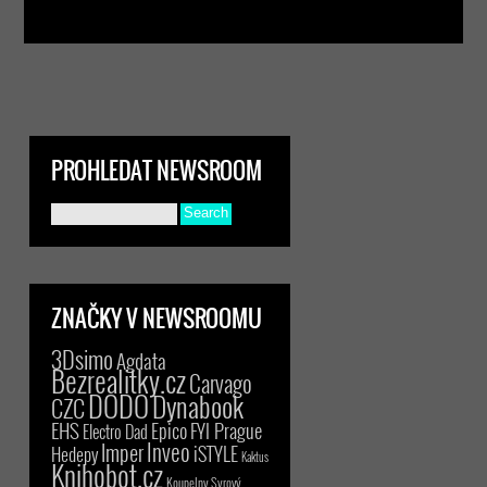
PROHLEDAT NEWSROOM
ZNAČKY V NEWSROOMU
3Dsimo
Agdata
Bezrealitky.cz
Carvago
DODO
Dynabook
CZC
EHS
Epico
FYI Prague
Electro Dad
Inveo
Imper
iSTYLE
Hedepy
Kaktus
Knihobot.cz
Koupelny Syrový