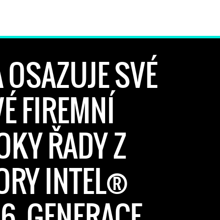
 OSAZUJE SVÉ
É FIREMNÍ
OKY ŘADY Z
ORY INTEL®
6. GENERACE