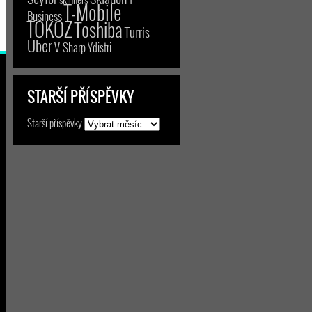
T-Mobile
Business
TOKOZ
Toshiba
Turris
Uber
V-Sharp
Ydistri
STARŠÍ PŘÍSPĚVKY
Starší příspěvky