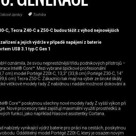
iskové zprávy
Toshiba
0-C, Tecra Z40-C a Z50-C budou těžit z výhod nejnovějších
řízení a jejich výdrže v případě napájení z baterie
rtem USB 3.1 typ C Gen 1
 oznámila, že svou nejprestižnější třídu podnikových přístrojů –
erace Intel® Core™. Mezi vybrané špičkové profesionální
0,7 cm) model Portégé Z20t-C, 13,3″ (33,8 cm) Portégé Z30-C, 14″
39,6 cm) Tecra Z50-C. Zákazníci tak mají na výběr ze široké škály
asické véčkové modely řady Z nabídnou i nadále možnost dokování a
tel® Core™ poskytnou všechny nové modely řady Z vyšší výkon při
ie. Nové procesory také zajišťují maximální využití prostředků a
vých funkcí, jako například hlasové asistentky Cortana.
d nabízely vynikající výdrž baterie pro práci na cestách, poskytnou
 svobodu. Oddělitelný model Portégé Z20t-C, který je osazen novým