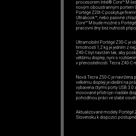
procesorem Intel® Core™ M šest
novým oboustranným portem USB 
Portégé Z20t-C poskytuje firemn
Ultrabook™, nebo pasivně chlazen
Core™ M bude možné s Portégé 
pracovní dny bez nutnosti připojen
Ultramobilní Portégé Z30-C je id
hmotností 1,2 kg je jedním z ne
Z40-C byl navržen tak, aby posk
většímu displeji, nyní s rozliš
v přenositelnosti. Tecra Z40-C 
Nová Tecra Z50-C je navržena p
velkému displeji je ideální na p
vybavena čtyřmi porty USB 3.0
inovované přístroje i nadále d
pohodlnou práci ve slabě osvět
Aktualizované modely Portégé Z
Slovensku k dispozici postupně