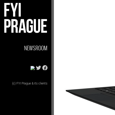
NEWSROOM
(c) FYI Prague & its clients