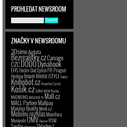
PROHLEDAT NEWSROOM
ZNAČKY V NEWSROOMU
3Dsimo
Agdata
Bezrealitky.cz
Carvago
DODO
Dynabook
CZC
EHS
Epico
FYI Prague
Electro Dad
Inveo
Imper
iSTYLE
Hedepy
Kaktus
Knihobot.cz
Koupelny Syrový
Košík.cz
Lokni
M&M Reality
Mall.cz
MADMONQ
MAGENTA TV
MALL Partner
Mallpay
Maxima Reality
Merk.cz
Mobilní rozhlas
Monitora
OMV
RSM
Munipolis
Ownest
Seyfor
Skladon
T-
skinners