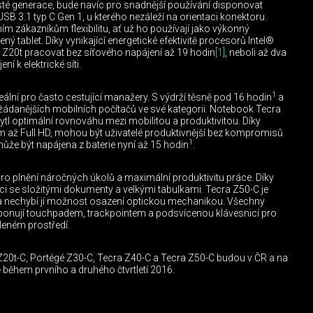
é generace, bude navíc pro snadnější používání disponovat
3.1 typ C Gen 1, u kterého nezáleží na orientaci konektoru.
ím zákazníkům flexibilitu, ať už ho používají jako výkonný
ý tablet. Díky vynikající energetické efektivitě procesorů Intel®
Z20t pracovat bez síťového napájení až 19 hodin
[1]
, neboli až dva
í k elektrické síti.
1
eální pro často cestující manažery. S výdrží těsně pod 16 hodin
a
jžádanějších mobilních počítačů ve své kategorii. Notebook Tecra
ytl optimální rovnováhu mezi mobilitou a produktivitou. Díky
ením až Full HD, mohou být uživatelé produktivnější bez kompromisů
1
může být napájena z baterie nyní až 15 hodin
.
ro plnění náročných úkolů a maximální produktivitu práce. Díky
ráci se složitými dokumenty a velkými tabulkami. Tecra Z50-C je
 a nechybí jí možnost osazení optickou mechanikou. Všechny
isponují touchpadem, trackpointem a podsvícenou klávesnicí pro
leném prostředí.
20t-C, Portégé Z30-C, Tecra Z40-C a Tecra Z50-C budou v ČR a na
 během prvního a druhého čtvrtletí 2016.