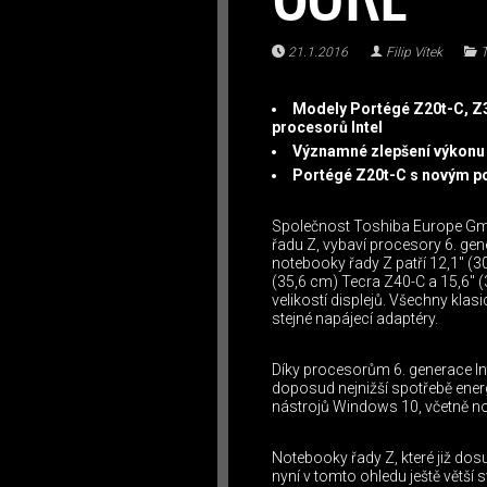
21.1.2016
Filip Vítek
T
Modely Portégé Z20t-C, Z3
procesorů Intel
Významné zlepšení výkonu za
Portégé Z20t-C s novým po
Společnost Toshiba Europe GmbH
řadu Z, vybaví procesory 6. gen
notebooky řady Z patří 12,1″ (3
(35,6 cm) Tecra Z40-C a 15,6″ (
velikostí displejů. Všechny kl
stejné napájecí adaptéry.
Díky procesorům 6. generace In
doposud nejnižší spotřebě energ
nástrojů Windows 10, včetně no
Notebooky řady Z, které již dosu
nyní v tomto ohledu ještě větší