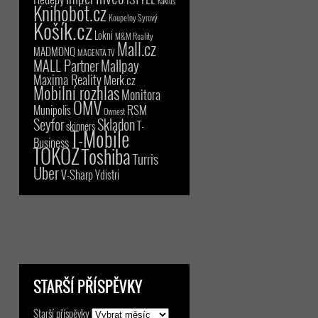
Kaktus
Knihobot.cz
Koupelny Syrový
Košík.cz
Lokni
M&M Reality
Mall.cz
MADMONQ
MAGENTA TV
MALL Partner
Mallpay
Maxima Reality
Merk.cz
Mobilní rozhlas
Monitora
OMV
RSM
Munipolis
Ownest
Seyfor
Skladon
T-
skinners
T-Mobile
Business
TOKOZ
Toshiba
Turris
Uber
V-Sharp
Ydistri
STARŠÍ PŘÍSPĚVKY
Starší příspěvky