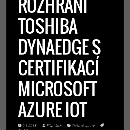
ROZHRANÍ
TOSHIBA
DYNAEDGE S
CERTIFIKACÍ
MICROSOFT
AZURE IOT
9.1.2018
Filip Vítek
Tiskové zprávy