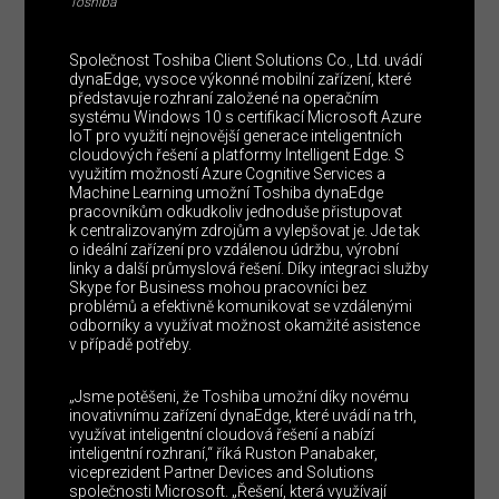
Toshiba
Společnost Toshiba Client Solutions Co., Ltd. uvádí
dynaEdge, vysoce výkonné mobilní zařízení, které
představuje rozhraní založené na operačním
systému Windows 10 s certifikací Microsoft Azure
IoT pro využití nejnovější generace inteligentních
cloudových řešení a platformy Intelligent Edge. S
využitím možností Azure Cognitive Services a
Machine Learning umožní Toshiba dynaEdge
pracovníkům odkudkoliv jednoduše přistupovat
k centralizovaným zdrojům a vylepšovat je. Jde tak
o ideální zařízení pro vzdálenou údržbu, výrobní
linky a další průmyslová řešení. Díky integraci služby
Skype for Business mohou pracovníci bez
problémů a efektivně komunikovat se vzdálenými
odborníky a využívat možnost okamžité asistence
v případě potřeby.
„Jsme potěšeni, že Toshiba umožní díky novému
inovativnímu zařízení dynaEdge, které uvádí na trh,
využívat inteligentní cloudová řešení a nabízí
inteligentní rozhraní,“ říká Ruston Panabaker,
viceprezident Partner Devices and Solutions
společnosti Microsoft. „Řešení, která využívají