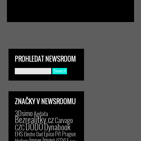
PROHLEDAT NEWSROOM
ZNAČKY V NEWSROOMU
3Dsimo
Agdata
Bezrealitky.cz
Carvago
DODO
Dynabook
CZC
EHS
Epico
FYI Prague
Electro Dad
Inveo
Imper
iSTYLE
Hedepy