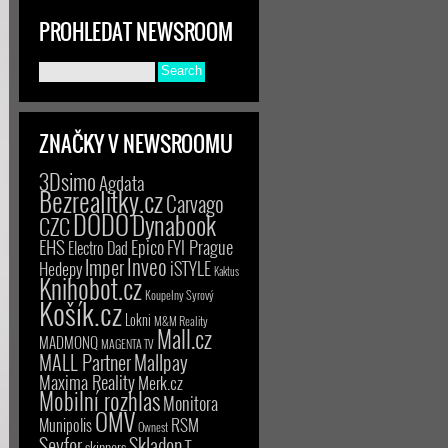
PROHLEDAT NEWSROOM
ZNAČKY V NEWSROOMU
3Dsimo
Agdata
Bezrealitky.cz
Carvago
DODO
Dynabook
CZC
EHS
Epico
FYI Prague
Electro Dad
Inveo
Imper
iSTYLE
Hedepy
Kaktus
Knihobot.cz
Koupelny Syrový
Košík.cz
Lokni
M&M Reality
Mall.cz
MADMONQ
MAGENTA TV
MALL Partner
Mallpay
Maxima Reality
Merk.cz
Mobilní rozhlas
Monitora
OMV
RSM
Munipolis
Ownest
Seyfor
Skladon
T-
skinners