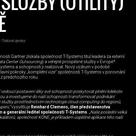
 SLUŽBY (UTILITY)
Ě
Tiskové zprávy
sti Gartner získala společnost T-Systems titul leadera za externí
ata Center Outsourcing
) a veřejně prospěšné služby v Evropě*.
-Systems a schopnosti ji realizovat. Nový výzkum v podobě
avní pokroky „kompletní vize“ společnosti T-Systems v porovnání
 z předchozího roku.
í vedoucí postavení díky své schopnosti poskytovat plnění kdekoliv
stou a investujeme do naší schopnosti transformovat podnikání
 služby prostřednictvím technologie cloud computing do regionů,
pení,“
vysvětluje
Reinhard Clemens, člen představenstva
 a generální ředitel společnosti T-Systems
.
„Naše poslední velká
kalátorů, společnost KONE, je příkladem úspěšné aplikace této naší