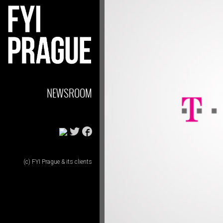
NEWSROOM
(c) FYI Prague & its clients