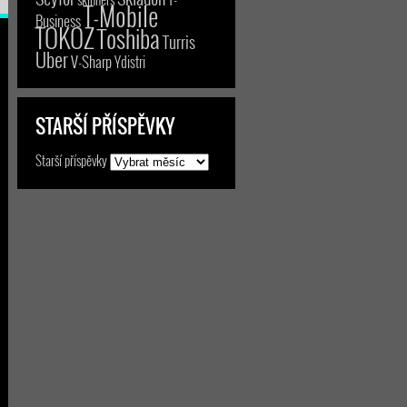
T-Mobile
Business
TOKOZ
Toshiba
Turris
Uber
V-Sharp
Ydistri
STARŠÍ PŘÍSPĚVKY
Starší příspěvky