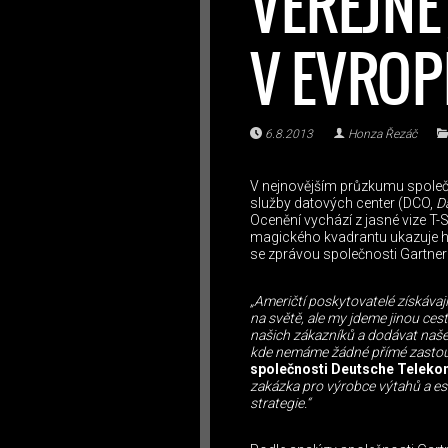
VEŘEJNÉ
V EVROP
6.8.2013
Honza Řezáč
V nejnovějším průzkumu společno
služby datových center (DCO,
D
Ocenění vychází z jasné vize T
magického kvadrantu ukazuje hl
se zprávou společnosti Gartner
„Američtí poskytovatelé získávaj
na světě, ale my jdeme jinou ce
našich zákazníků a dodávat naše
kde nemáme žádné přímé zastou
společnosti Deutsche Telekom
zakázka pro výrobce výtahů a es
strategie.“