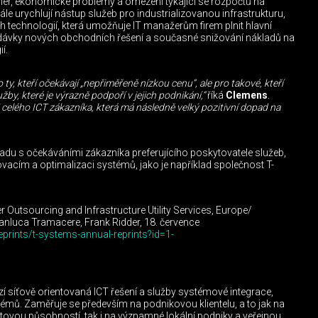
ner, ekonomické problémy a omezení týkající se rozpočtů na
le urychlují nástup služeb pro industrializovanou infrastrukturu,
technologií, která umožňuje IT manažerům firem plnit hlavní
dodávky nových obchodních řešení a současné snižování nákladů na
í.
, kteří očekávají „nepřiměřeně nízkou cenu“, ale pro takové, kteří
žby, které je výrazně podpoří v jejich podnikání,“
říká
Clemens
.
celého ICT zákazníka, která má následně velký pozitivní dopad na
ouladu s očekáváními zákazníka preferujícího poskytovatele služeb,
inovacím a optimalizaci systémů, jako je například společnost T-
 Outsourcing and Infrastructure Utility Services, Europe/
nluca Tramacere, Frank Ridder, 18. července
prints/t-systems-annual-reprints?id=1-
í síťově orientovaná ICT řešení a služby systémové integrace,
émů. Zaměřuje se především na podnikovou klientelu, a to jak na
ovou působností, tak i na významné lokální podniky a veřejnou