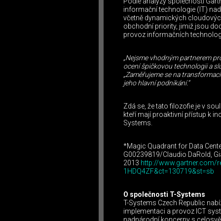
Podle analýzy společnosti Gart
informační technologie (IT) nadá
včetně dynamických cloudových 
obchodní priority, jimiž jsou 
provoz informačních technologi
„Nejsme vhodným partnerem pro ty
ocení špičkovou technologii a slu
„Zaměřujeme se na transformaci 
jeho hlavní podnikání.“
Zdá se, že tato filozofie je v s
kteří mají proaktivní přístup k 
Systems.
*Magic Quadrant for Data Center
G00239819/Claudio DaRold, Gia
2013
http://www.gartner.com/re
1HDQ4ZF&ct=130719&st=sb
O společnosti T-Systems
T-Systems Czech Republic nabíz
implementaci a provoz ICT syst
nadnárodní koncerny s celosvět