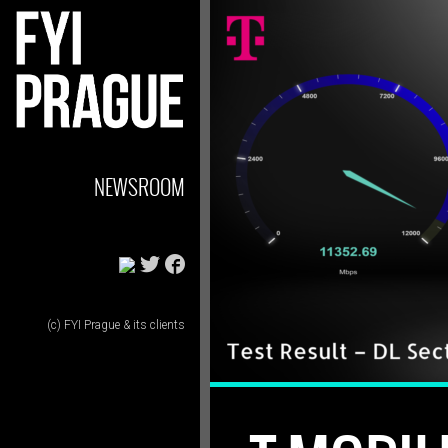
NEWSROOM
(c) FYI Prague & its clients