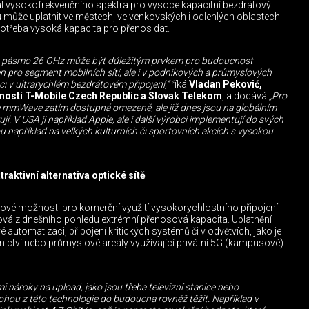
iál vysokofrekvenčního spektra pro vysoce kapacitní bezdrátový
u může uplatnit ve městech, ve venkovských i odlehlých oblastech
potřeba vysoká kapacita pro přenos dat.
e pásmo 26 GHz může být důležitým prvkem pro budoucnost
jen pro segment mobilních sítí, ale i v podnikových a průmyslových
ci v ultrarychlém bezdrátovém připojení,“
říká
Vladan Peković,
ečností T-Mobile Czech Republic a Slovak Telekom
, a dodává
„Pro
e mmWave zatím dostupná omezeně, ale již dnes jsou na globálním
jí. V USA ji například Apple, ale i další výrobci implementují do svých
u například na velkých kulturních či sportovních akcích s vysokou
raktivní alternativa optické sítě
vé možnosti pro komerční využití vysokorychlostního připojení
čová z dnešního pohledu extrémní přenosová kapacita. Uplatnění
automatizaci, připojení kritických systémů či v odvětvích, jako je
ictví nebo průmyslové areály využívající privátní 5G (kampusové)
i nároky na upload, jako jsou třeba televizní stanice nebo
ohou z této technologie do budoucna rovněž těžit. Například v