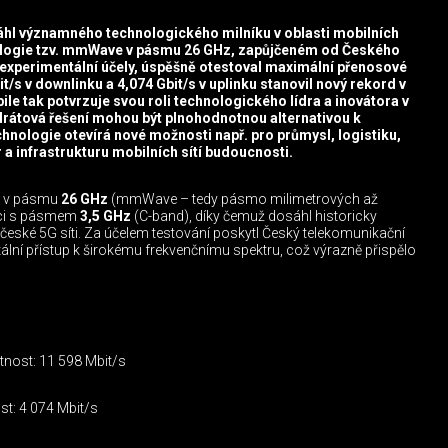
hl významného technologického milníku v oblasti mobilních
nologie tzv. mmWave v pásmu 26 GHz, zapůjčeném od Českého
experimentální účely, úspěšně otestoval maximální přenosové
it/s v downlinku a 4,074 Gbit/s v uplinku stanovil nový rekord v
e tak potvrzuje svou roli technologického lídra a inovátora v
drátová řešení mohou být plnohodnotnou alternativou k
hnologie otevírá nové možnosti např. pro průmysl, logistiku,
 a infrastrukturu mobilních sítí budoucnosti.
um v pásmu
26 GHz
(mmWave – tedy pásmo milimetrových až
aci s pásmem
3,5 GHz
(C-band), díky čemuž dosáhl historicky
české 5G síti. Za účelem testování poskytl Český telekomunikační
ální přístup k širokému frekvenčnímu spektru, což výrazně přispělo
tnost: 11 598 Mbit/s
st: 4 074 Mbit/s