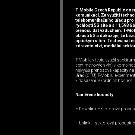
T-Mobile Czech Republic dosá
komunikací. Za využití tech
telekomunikačního úřadu pro 
rychlosti 5G sítě a s 11,598 Gb
přenosu dat vzduchem. T-Mobil
oblasti 5G a dokazuje, že bez
optickým sítím. Testovaná tec
zdravotnictví, mediální sektor
T-Mobile v testu využil spektr
centimetrových vln) v kombin
nejvyšší přenosové kapacity na 
Úřad (ČTÚ) T-Mobilu experiment
k dosažení rekordních hodnot.
Naměřené hodnoty:
– Downlink – sektorová propus
– Uplink – sektorová propustno