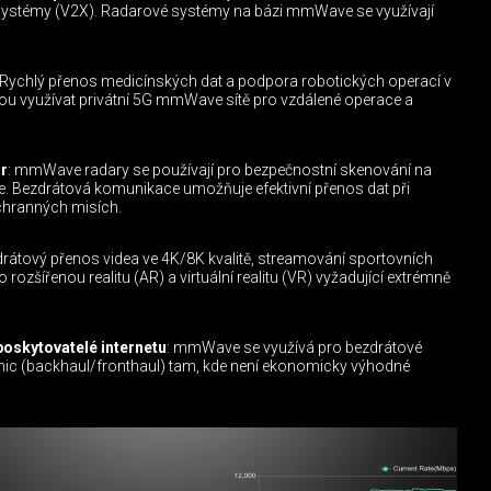
 systémy (V2X). Radarové systémy na bázi mmWave se využívají
 Rychlý přenos medicínských dat a podpora robotických operací v
 využívat privátní 5G mmWave sítě pro vzdálené operace a
r
: mmWave radary se používají pro bezpečnostní skenování na
ktuře. Bezdrátová komunikace umožňuje efektivní přenos dat při
chranných misích.
drátový přenos videa ve 4K/8K kvalitě, streamování sportovních
 rozšířenou realitu (AR) a virtuální realitu (VR) vyžadující extrémně
poskytovatelé internetu
: mmWave se využívá pro bezdrátové
nic (backhaul/fronthaul) tam, kde není ekonomicky výhodné