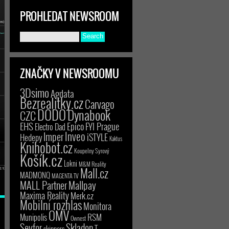
PROHLEDAT NEWSROOM
ZNAČKY V NEWSROOMU
3Dsimo
Agdata
Bezrealitky.cz
Carvago
DODO
Dynabook
CZC
EHS
Epico
FYI Prague
Electro Dad
Inveo
Imper
iSTYLE
Hedepy
Kaktus
Knihobot.cz
Koupelny Syrový
Košík.cz
Lokni
M&M Reality
Mall.cz
MADMONQ
MAGENTA TV
MALL Partner
Mallpay
Maxima Reality
Merk.cz
Mobilní rozhlas
Monitora
OMV
RSM
Munipolis
Ownest
Seyfor
Skladon
T-
skinners