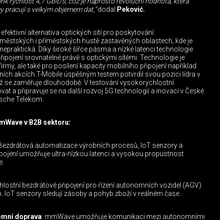
nk rychlost 4,7 Gbit/s, což je naprosto revoluční hodnota, která
 pracují s velkým objemem dat,“
dodal
Peković.
fektivní alternativa optických sítí pro poskytování
 městských i příměstských hustě zastavěných oblastech, kde je
nepraktická. Díky široké šířce pásma a nízké latenci technologie
řipojení srovnatelné právě s optickými sítěmi. Technologie je
irmy, ale také pro posílení kapacity mobilního připojení například
vních akcích.T-Mobile úspěšným testem potvrdil svou pozici lídra v
 niž se zaměřuje dlouhodobě. V testování vysokorychlostní
vat a připravuje se na další rozvoj 5G technologií a inovací v České
tsche Telekom.
mmWave v B2B sektoru:
 Bezdrátová automatizace výrobních procesů, IoT senzory a
pojení umožňuje ultra-nízkou latenci a vysokou propustnost
e.
ostní bezdrátové připojení pro řízení autonomních vozidel (AGV)
h. IoT senzory sledují zásoby a pohyb zboží v reálném čase.
omní doprava
: mmWave umožňuje komunikaci mezi autonomními