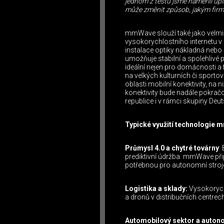
jednom z testů jsme naměřili upli
může změnit způsob, jakým firmy
mmWave slouží také jako velmi e
vysokorychlostního internetu v
instalace optiky nákladná nebo 
umožňuje stabilní a spolehlivé p
ideální nejen pro domácnosti a f
na velkých kulturních či sporto
oblasti mobilní konektivity, na
konektivity bude nadále pokračo
republice i v rámci skupiny Deu
Typické využití technologie 
Průmysl 4.0 a chytré továrny
:
prediktivní údržba. mmWave při
potřebnou pro autonomní stroj
Logistika a sklady:
Vysokorychl
a dronů v distribučních centrec
Automobilový sektor a auton