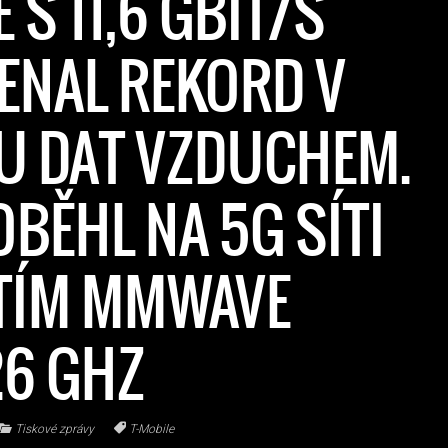
 S 11,6 GBIT/S
ENAL REKORD V
U DAT VZDUCHEM.
OBĚHL NA 5G SÍTI
ITÍM MMWAVE
26 GHZ
Tiskové zprávy
T-Mobile