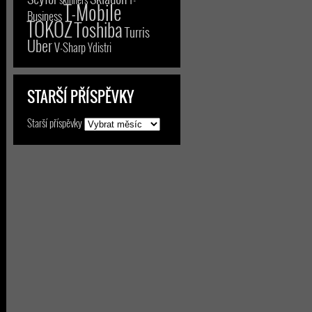
T-Mobile
Business
TOKOZ
Toshiba
Turris
Uber
V-Sharp
Ydistri
STARŠÍ PŘÍSPĚVKY
Starší příspěvky