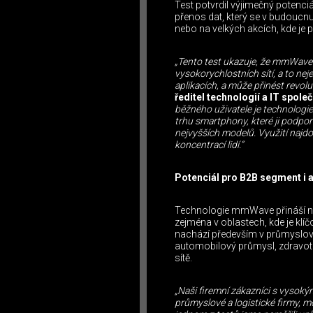
Test potvrdil výjimečný potenc
přenos dat, který se v budoucn
nebo na velkých akcích, kde je 
„Tento test ukazuje, že mmWav
vysokorychlostních sítí, a to ne
aplikacích, a může přinést revolu
ředitel technologií a IT spol
běžného uživatele je technologi
trhu smartphony, které ji podporu
nejvyšších modelů. Využití najdo
koncentrací lidí.“
Potenciál pro B2B segment i at
Technologie mmWave přináší no
zejména v oblastech, kde je klí
nachází především v průmyslové 
automobilový průmysl, zdravotn
sítě.
„Naši firemní zákazníci s vysokým
průmyslové a logistické firmy, m