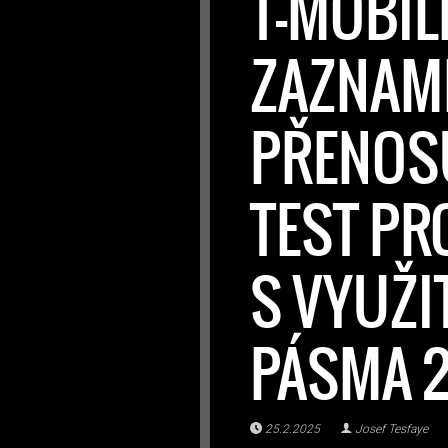
T-MOBILE
ZAZNAM
PŘENOS
TEST PR
S VYUŽ
PÁSMA 
25.2.2025
Josef Tesfaye