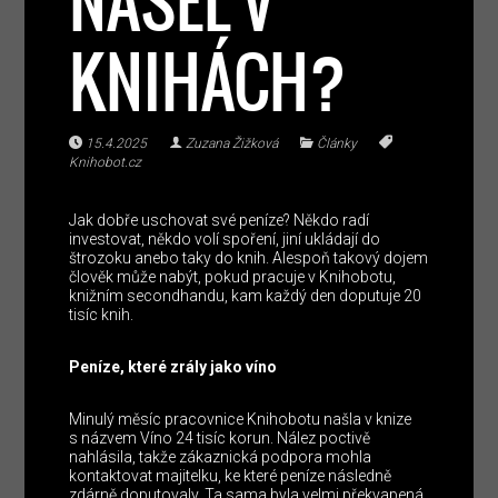
NAŠEL V
KNIHÁCH?
15.4.2025
Zuzana Žižková
Články
Knihobot.cz
Jak dobře uschovat své peníze? Někdo radí
investovat, někdo volí spoření, jiní ukládají do
štrozoku anebo taky do knih. Alespoň takový dojem
člověk může nabýt, pokud pracuje v Knihobotu,
knižním secondhandu, kam každý den doputuje 20
tisíc knih.
Peníze, které zrály jako víno
Minulý měsíc pracovnice Knihobotu našla v knize
s názvem Víno 24 tisíc korun. Nález poctivě
nahlásila, takže zákaznická podpora mohla
kontaktovat majitelku, ke které peníze následně
zdárně doputovaly. Ta sama byla velmi překvapená