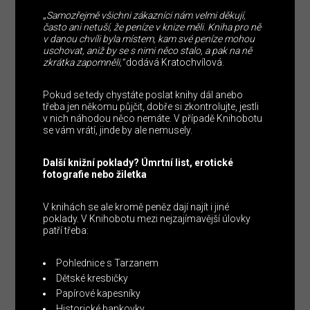
„
Samozřejmě všichni zákazníci nám velmi děkují,
často ani netuší, že peníze v knize měli. Kniha pro ně
v danou chvíli byla místem, kam své peníze mohou
uschovat, aniž by se s nimi něco stalo, a pak na ně
zkrátka zapomněli,“
dodává Kratochvílová.
Pokud se tedy chystáte poslat knihy dál anebo
třeba jen někomu půjčit, dobře si zkontrolujte, jestli
v nich náhodou něco nemáte. V případě Knihobotu
se vám vrátí, jinde by ale nemusely.
Další knižní poklady? Úmrtní list, erotické
fotografie nebo žiletka
V knihách se ale kromě peněz dají najít i jiné
poklady. V Knihobotu mezi nejzajímavější úlovky
patří třeba:
Pohlednice s Tarzanem
Dětské kresbičky
Papírové kapesníky
Historické bankovky