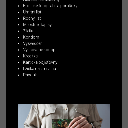
Erotické fotografie a pomůcky
Úmrtní list
Rodný list
Milostné dopisy
Žiletka
Kondom
Vysvědčení
Vylisované konopí
Kreditka
Kartička pojišťovny
Lžička na zmrzlinu
Pavouk