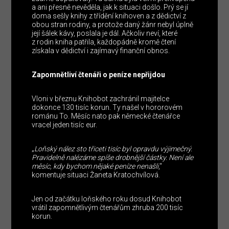
a ani přesně nevěděla, jak k situaci došlo. Prý se jí
doma sešly knihy z třídění knihoven a z dědictví z
obou stran rodiny, a protože daný žánr nebyl úplně
její šálek kávy, poslala je dál. Ačkoliv neví, které
z rodin kniha patřila, každopádně kromě čtení
získala v dědictví i zajímavý finanční obnos.
Zapomnětliví čtenáři o peníze nepřijdou
Vloni v březnu Knihobot zachránil majitelce
dokonce 130 tisíc korun. Ty našel v hororovém
románu To. Měsíc nato pak německé čtenářce
vracel jeden tisíc eur.
„
Loňský nález sto třiceti tisíc byl opravdu výjimečný.
Pravidelně nalézáme spíše drobnější částky. Není ale
měsíc, kdy bychom nějaké peníze nenašli
,“
komentuje situaci Žaneta Kratochvílová.
Jen od začátku loňského roku dosud Knihobot
vrátil zapomnětlivým čtenářům zhruba 200 tisíc
korun.