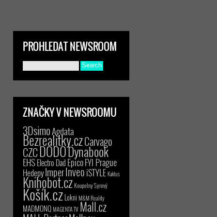
PROHLEDAT NEWSROOM
ZNAČKY V NEWSROOMU
3Dsimo
Agdata
Bezrealitky.cz
Carvago
DODO
Dynabook
CZC
EHS
Epico
FYI Prague
Electro Dad
Inveo
Imper
iSTYLE
Hedepy
Kaktus
Knihobot.cz
Koupelny Syrový
Košík.cz
Lokni
M&M Reality
Mall.cz
MADMONQ
MAGENTA TV