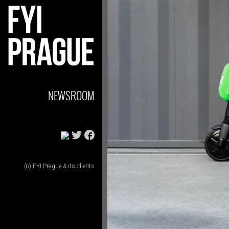
NEWSROOM
(c) FYI Prague & its clients