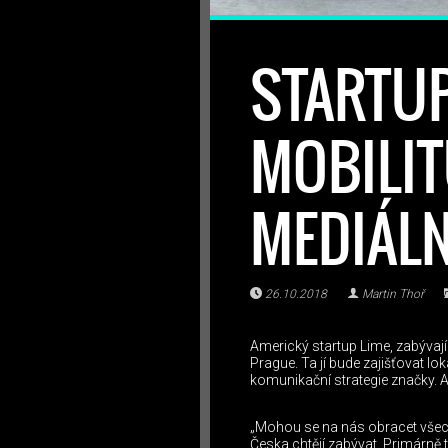
STARTU
MOBILIT
MEDIÁLN
26.10.2018
Martin Thoř
Americký startup Lime, zabývaj
Prague. Ta jí bude zajišťovat lok
komunikační strategie značky. A
„Mohou se na nás obracet všec
Česka chtějí zabývat. Primárn