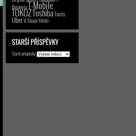
T-Mobile
Business
TOKOZ
Toshiba
Turris
Uber
V-Sharp
Ydistri
STARŠÍ PŘÍSPĚVKY
Starší příspěvky