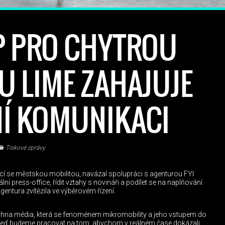
P PRO CHYTROU
U LIME ZAHAJUJE
Í KOMUNIKACI
Tiskové zprávy
ící se městskou mobilitou, navázal spolupráci s agenturou FYI
ální press-office, řídit vztahy s novináři a podílet se na naplňování
gentura zvítězila ve výběrovém řízení.
hna média, která se fenoménem mikromobility a jeho vstupem do
ě teď budeme pracovat na tom, abychom v reálném čase dokázali