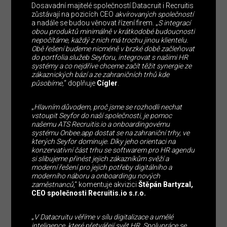
Dosavadní majitelé společností Datacruit i Recruitis
zůstávají na pozicích CEO
akvírovaných společností
a nadále se budou věnovat řízení firem. „
S integrací
obou produktů minimálně v krátkodobé budoucnosti
nepočítáme, každý z nich má trochu jinou klientelu.
Obě řešení budeme nicméně v brzké době začleňovat
do portfolia služeb Seyforu, integrovat s našimi HR
systémy a co nejdříve chceme začít těžit synergie ze
zákaznických bází a ze zahraničních trhů kde
působíme,
“ doplňuje
Cígler
.
„
Hlavním důvodem, proč jsme se rozhodli nechat
vstoupit Seyfor do naší společnosti, je pomoc
našemu ATS Recruitis.io a onboardingovému
systému Onbee.app dostat se na zahraniční trhy, ve
kterých Seyfor dominuje. Díky jeho orientaci na
konzervativní část trhu se softwarem pro HR agendu
si slibujeme přinést jejich zákazníkům svěží a
moderní řešení pro jejich potřeby digitálního a
moderního náboru a onboardingu nových
zaměstnanců
,“ komentuje akvizici
Štěpán Bartyzal,
CEO společnosti Recruitis.io s.r.o.
„
V Datacruitu věříme v sílu digitalizace a umělé
inteligence, které přetvářejí svět HR. Spolupráce se