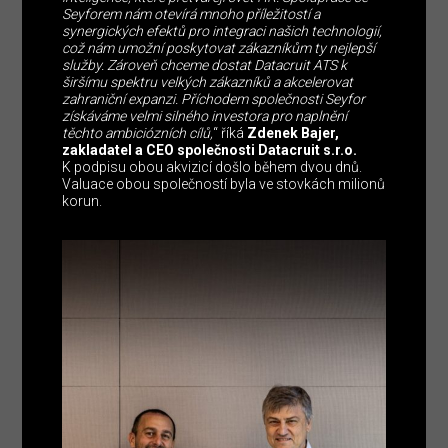
Seyforem nám otevírá mnoho příležitostí a
synergických efektů pro integraci našich technologií,
což nám umožní poskytovat zákazníkům ty nejlepší
služby. Zároveň chceme dostat Datacruit ATS k
širšímu spektru velkých zákazníků a akcelerovat
zahraniční expanzi. Příchodem společnosti Seyfor
získáváme velmi silného investora pro naplnění
těchto ambiciózních cílů,
“ říká
Zdenek Bajer,
zakladatel a CEO společnosti Datacruit s.r.o.
K podpisu obou akvizicí došlo během dvou dnů.
Valuace obou společností byla ve stovkách milionů
korun.