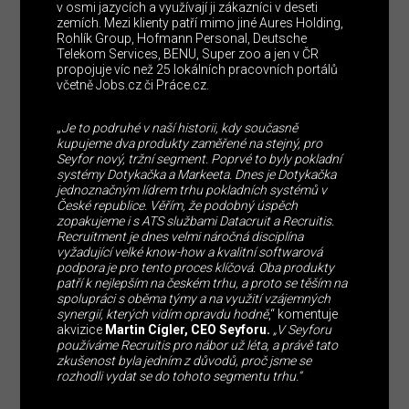
v osmi jazycích a využívají ji zákazníci v deseti
zemích. Mezi klienty patří mimo jiné Aures Holding,
Rohlík Group, Hofmann Personal, Deutsche
Telekom Services, BENU, Super zoo a jen v ČR
propojuje víc než 25 lokálních pracovních portálů
včetně Jobs.cz či Práce.cz.
„
Je to podruhé v naší historii, kdy současně
kupujeme dva produkty zaměřené na stejný, pro
Seyfor nový, tržní segment. Poprvé to byly pokladní
systémy Dotykačka a Markeeta. Dnes je Dotykačka
jednoznačným lídrem trhu pokladních systémů v
České republice. Věřím, že podobný úspěch
zopakujeme i s ATS službami Datacruit a Recruitis.
Recruitment je dnes velmi náročná disciplína
vyžadující velké know-how a kvalitní softwarová
podpora je pro tento proces klíčová. Oba produkty
patří k nejlepším na českém trhu, a proto se těším na
spolupráci s oběma týmy a na využití vzájemných
synergií, kterých vidím opravdu hodně
,“ komentuje
akvizice
Martin Cígler, CEO Seyforu.
„V Seyforu
používáme Recruitis pro nábor už léta, a právě tato
zkušenost byla jedním z důvodů, proč jsme se
rozhodli vydat se do tohoto segmentu trhu.“