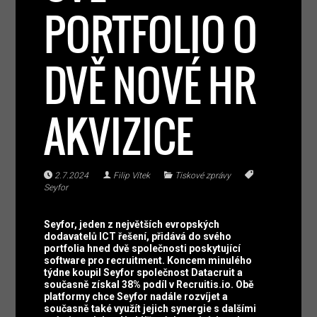
PORTFOLIO O
DVĚ NOVÉ HR
AKVIZICE
2.7.2024
Filip Vítek
Tiskové zprávy
Seyfor
Seyfor, jeden z největších evropských
dodavatelů ICT řešení, přidává do svého
portfolia hned dvě společnosti poskytující
software pro recruitment. Koncem minulého
týdne koupil Seyfor společnost Datacruit a
současně získal 38% podíl v Recruitis.io. Obě
platformy chce Seyfor nadále rozvíjet a
současně také využít jejich synergie s dalšími