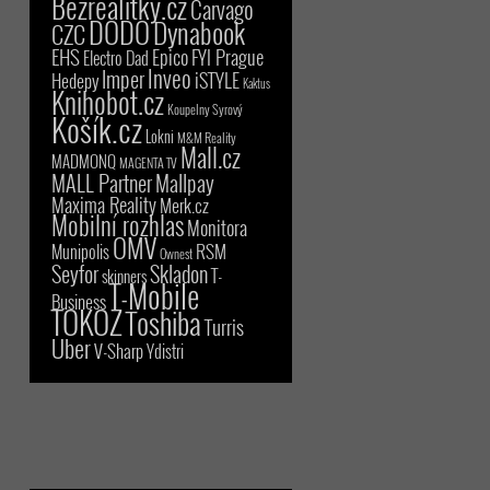
Bezrealitky.cz
Carvago
DODO
Dynabook
CZC
EHS
Epico
FYI Prague
Electro Dad
Inveo
Imper
iSTYLE
Hedepy
Kaktus
Knihobot.cz
Koupelny Syrový
Košík.cz
Lokni
M&M Reality
Mall.cz
MADMONQ
MAGENTA TV
MALL Partner
Mallpay
Maxima Reality
Merk.cz
Mobilní rozhlas
Monitora
OMV
RSM
Munipolis
Ownest
Seyfor
Skladon
T-
skinners
T-Mobile
Business
TOKOZ
Toshiba
Turris
Uber
V-Sharp
Ydistri