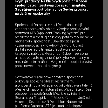
svými produkty. Na klíčových pozicích v obou
společnostech zůstávají dosavadní majitelé.
S rozšířeným portfoliem chce Seyfor pronikat i
na další evropské trhy.
Společnosti Datacruit s.r.o. i Recruitis.io mají
zásadní postavení v oblasti vývoje a poskytování
softwaru ATS (Applicant Tracking System) pro
recruitment a mezi jejich klienty patří mimo jiné velké
nadnárodní společnosti. Obě akvizice posílí
významně pozici i know-how Seyforu. Oblast
digitalizace recruitmentu představuje novou
kategorii v nabídce, která vhodně doplní personální
a mzdové systémy, v nichž je Seyfor velmi silným
mezinárodním hráčem. Vzájemné propojení otevírá
proto nové možnosti a synergie.
Softwarová řešení nově nabytých společností
pokrývají společně oblasti recruitmentu
a onboardingu a řeší agendu od vyhledávání talentů
přes jejich nábor a nástup až po případné ukončení
působení ve společnosti. Mezi klienty řešení
Recruitis patří například T-Mobile, Globus, UniCredit,
Heureka, Seznam.cz či Decathlon. Náborová
platforma Datacruit ATS je aktuálně k dispozici