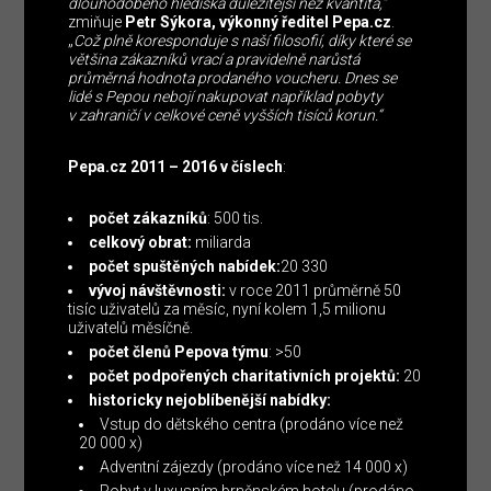
dlouhodobého hlediska důležitější než kvantita,“
zmiňuje
Petr Sýkora, výkonný ředitel Pepa.cz
.
„
Což plně koresponduje s naší filosofií, díky které se
většina zákazníků vrací a pravidelně narůstá
průměrná hodnota prodaného voucheru. Dnes se
lidé s Pepou nebojí nakupovat například pobyty
v zahraničí v celkové ceně vyšších tisíců korun.“
Pepa.cz 2011 – 2016 v číslech
:
počet zákazníků
: 500 tis.
celkový obrat:
miliarda
počet spuštěných nabídek:
20 330
vývoj návštěvnosti:
v roce 2011 průměrně 50
tisíc uživatelů za měsíc, nyní kolem 1,5 milionu
uživatelů měsíčně.
počet členů Pepova týmu
: >50
počet podpořených charitativních projektů:
20
historicky nejoblíbenější nabídky:
Vstup do dětského centra (prodáno více než
20 000 x)
Adventní zájezdy (prodáno více než 14 000 x)
Pobyt v luxusním brněnském hotelu (prodáno