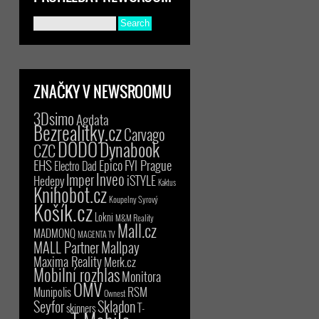
ZNAČKY V NEWSROOMU
3Dsimo
Agdata
Bezrealitky.cz
Carvago
DODO
Dynabook
CZC
EHS
Epico
FYI Prague
Electro Dad
Inveo
Imper
iSTYLE
Hedepy
Kaktus
Knihobot.cz
Koupelny Syrový
Košík.cz
Lokni
M&M Reality
Mall.cz
MADMONQ
MAGENTA TV
MALL Partner
Mallpay
Maxima Reality
Merk.cz
Mobilní rozhlas
Monitora
OMV
RSM
Munipolis
Ownest
Seyfor
Skladon
T-
skinners