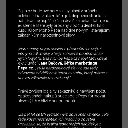
Pepa.cz bude své narozeniny slavit v průběhu
celého ledna. Zákazníkům je k dispozici stránka s
nabídkou nejúspěšnějších dealů za celou dobu jeho
existence, které byly prodány v počtu desítek tisíc
kusů. Kromě toho Pepa nabídne novým i stávajícím
zákazníkům narozeninové slevy.
„Narozeniny nejvíc oslavíme především se svými
věrnými zákazníky, kterým chceme poděkovat za
jejich loajalitu. Bez nich by Pepa.cz nebyl tam, kde je
nyní,“
uvádí
Jana Bačová, šéfka marketingu
Pepa.cz
. „
Výše narozeninové slevy bude tedy
odvozena od délky a intenzity vztahu, který máme s
daným zákazníkem navázaný.“
Právě zvýšení loajality zákazníků a navýšení počtu
opakovaných nákupů bude podle Pepy formovat
slevový trh v blízké budoucnosti.
„Za pět let se trh významným způsobem změnil, celá
řada kdysi neotřesitelných hráčů ho opustila.
Prokázalo se, že kvalita jednotlivých nabídek je z