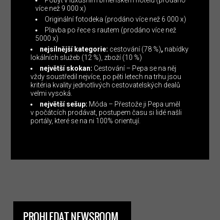
více než 9 000 x)
Originální fotodeka (prodáno více než 6 000 x)
Plavba po řece s rautem (prodáno více než
5000 x)
nejsilnější kategorie:
cestování (78 %)
,
nabídky
lokálních služeb (12 %), zboží (10 %)
největší skokan:
Cestování – Pepa se na něj
vždy soustředil nejvíce, po pěti letech na trhu jsou
kritéria kvality jednotlivých cestovatelských dealů
velmi vysoká.
největší sešup:
Móda – Přestože ji Pepa uměl
v počátcích prodávat, postupem času si lidé našli
portály, které se na ni 100% orientují.
PROHLEDAT NEWSROOM