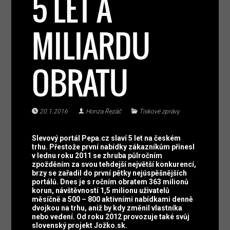
5 LET A
MILIARDU
OBRATU
20.1.2016
Honza Řezáč
Tiskové zprávy
Slevový portál Pepa.cz slaví 5 let na českém
trhu. Přestože první nabídky zákazníkům přinesl
v lednu roku 2011 se zhruba půlročním
zpožděním za svou tehdejší největší konkurencí,
brzy se zařadil do první pětky nejúspěšnějších
portálů. Dnes je s ročním obratem 363 milionů
korun, návštěvností 1,5 milionu uživatelů
měsíčně a 500 – 800 aktivními nabídkami denně
dvojkou na trhu, aniž by kdy změnil vlastníka
nebo vedení. Od roku 2012 provozuje také svůj
slovenský projekt Jožko.sk.