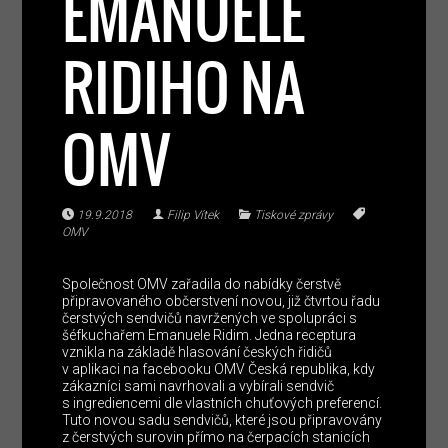
EMANUELE
RIDIHO NA
OMV
19.9.2018
Filip Vítek
Tiskové zprávy
OMV
Společnost OMV zařadila do nabídky čerstvě
připravovaného občerstvení novou, již čtvrtou řadu
čerstvých sendvičů navržených ve spolupráci s
šéfkuchařem Emanuele Ridim. Jedna receptura
vznikla na základě hlasování českých řidičů
v aplikaci na facebooku OMV Česká republika, kdy
zákazníci sami navrhovali a vybírali sendvič
s ingrediencemi dle vlastních chuťových preferencí.
Tuto novou sadu sendvičů, které jsou připravovány
z čerstvých surovin přímo na čerpacích stanicích