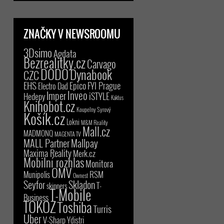
ZNAČKY V NEWSROOMU
3Dsimo
Agdata
Bezrealitky.cz
Carvago
DODO
Dynabook
CZC
EHS
Epico
FYI Prague
Electro Dad
Inveo
Imper
iSTYLE
Hedepy
Kaktus
Knihobot.cz
Koupelny Syrový
Košík.cz
Lokni
M&M Reality
Mall.cz
MADMONQ
MAGENTA TV
MALL Partner
Mallpay
Maxima Reality
Merk.cz
Mobilní rozhlas
Monitora
OMV
RSM
Munipolis
Ownest
Seyfor
Skladon
T-
skinners
T-Mobile
Business
TOKOZ
Toshiba
Turris
Uber
V-Sharp
Ydistri