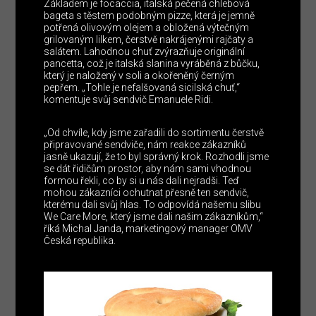
Základem je focaccia, italská pečená chlebová
bageta s těstem podobným pizze, která je jemně
potřená olivovým olejem a obložená výtečným
grilovaným lilkem, čerstvě nakrájenými rajčaty a
salátem. Lahodnou chuť zvýrazňuje originální
pancetta, což je italská slanina vyráběná z bůčku,
který je naložený v soli a okořeněný černým
pepřem. „Tohle je nefalšovaná sicilská chuť,“
komentuje svůj sendvič Emanuele Ridi.
„Od chvíle, kdy jsme zařadili do sortimentu čerstvě
připravované sendviče, nám reakce zákazníků
jasně ukazují, že to byl správný krok. Rozhodli jsme
se dát řidičům prostor, aby nám sami vhodnou
formou řekli, co by si u nás dali nejradši. Teď
mohou zákazníci ochutnat přesně ten sendvič,
kterému dali svůj hlas. To odpovídá našemu slibu
We Care More, který jsme dali našim zákazníkům,“
říká Michal Janda, marketingový manager OMV
Česká republika.