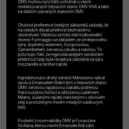
OMV, mohou nyní řidiči ochutnat u všech
revitalizovaných čerpacích stanic OMV VIVA a také
na dalších vybraných stanicích OMV.
Chuťové preference českých zákazníků ukázaly, že
na cestách dávají přednost bezmasému
občerstvení. Vítěznou se totiž stal multicereální
čtverec Formaggio se základem ze smetanového
sýra, doplněný eidamem, Gorgonzolou,
Camembertem, červenou cibulku a rukolou. To
potvrzuje i fakt, že nejprodávanějším sendvičem
předchozí řady byla receptura založená na sýru
mozzarella a čerstvé rukole.
Ingredience pro druhý sendvič Manessino vybral
spolu s Emanuelem Ridim tým z čerpacích stanic
OMV: čerstvou rajčatovou ciabattu potřenou
francouzskou hořčicí a obloženou salámem
Milano, sušenými rajčaty naloženými v olivovém
oleji a proloženými mixem mladých salátových
listů.
Poslední z nové nabídky OMV je Focaccina
Siciliana, kterou navrhl Emanuele Ridi sám.