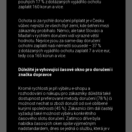
pouhých 17 % z dotázaných vyjádřilo ochotu
zaplatit 160 korun a více.
Ochota si za rychlé doručení připlatit je v Česku
vůbec nejnižší ze všech čtyř zemí, kde šetření mezi
zákazníky probíhalo. Němci, ale také Slováci a
Maďaři v rychlém doručení vidí výrazně větší
hodnotu. Nejvíce jsou za same-day doručení
ochotni zaplatit naši němečtí sousedé – 37 %
z dotázaných vyjádřilo ochotu zaplatit 7 a více eur,
tedy cca 165 korun a více.
Důležité je vyhovující časové okno pro doručení i
značka dopravce
Kromě rychlosti je při výběru e-shopu a
rozhodování o nákupu pro zákazníky důležitá také
dostupnost preferované metody doručení (78 %) či
možnost nechat si zboží doručit od své oblíbené
kurýrní společnosti (45 %). Zákazníci čím dál častěji
vyžadují také možnost výběru konkrétního
časového slotu doručení. Zatímco dříve byla
nabídka časových oken spíše výjimečným
nadstandardem, dnes se jedná o službu, která je v