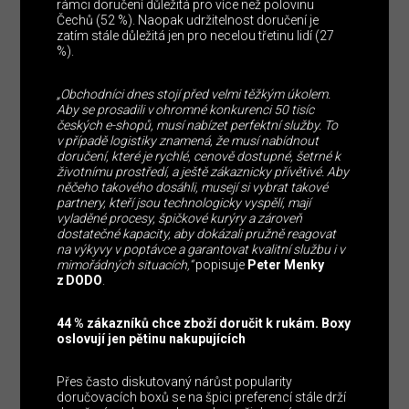
rámci doručení důležitá pro více než polovinu
Čechů (52 %). Naopak udržitelnost doručení je
zatím stále důležitá jen pro necelou třetinu lidí (27
%).
„Obchodníci dnes stojí před velmi těžkým úkolem.
Aby se prosadili v ohromné konkurenci 50 tisíc
českých e-shopů, musí nabízet perfektní služby. To
v případě logistiky znamená, že musí nabídnout
doručení, které je rychlé, cenově dostupné, šetrné k
životnímu prostředí, a ještě zákaznicky přívětivé. Aby
něčeho takového dosáhli, musejí si vybrat takové
partnery, kteří jsou technologicky vyspělí, mají
vyladěné procesy, špičkové kurýry a zároveň
dostatečné kapacity, aby dokázali pružně reagovat
na výkyvy v poptávce a garantovat kvalitní službu i v
mimořádných situacích,“
popisuje
Peter Menky
z DODO
.
44 % zákazníků chce zboží doručit k rukám. Boxy
oslovují jen pětinu nakupujících
Přes často diskutovaný nárůst popularity
doručovacích boxů se na špici preferencí stále drží