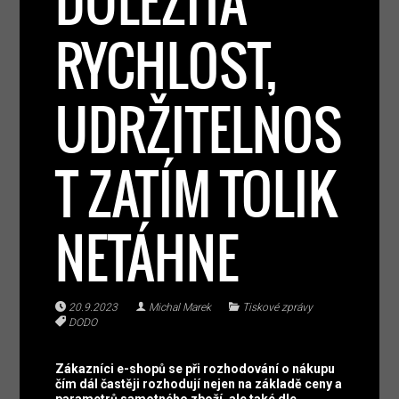
DŮLEŽITÁ
RYCHLOST,
UDRŽITELNOS
T ZATÍM TOLIK
NETÁHNE
20.9.2023
Michal Marek
Tiskové zprávy
DODO
Zákazníci e-shopů se při rozhodování o nákupu
čím dál častěji rozhodují nejen na základě ceny a
parametrů samotného zboží, ale také dle