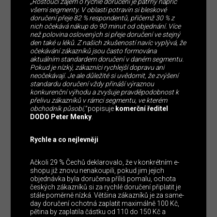
„Rostoucí zájem o rychlé doručení je patrný napříč
všemi segmenty. V oblasti potravin si bleskové
doručení přeje 82 % respondentů, přičemž 30 % z
nich očekává nákup do 90 minut od objednání. Více
než polovina oslovených si přeje doručení ve stejný
den také u léků. Z našich zkušeností navíc vyplývá, že
očekávání zákazníků jsou často formována
aktuálním standardem doručení v daném segmentu.
Pokud je nízký, zákazníci rychlejší dopravu ani
neočekávají. Je ale důležité si uvědomit, že zvýšení
standardu doručení vždy přináší výraznou
konkurenční výhodu a zvyšuje pravděpodobnost k
přelivu zákazníků v rámci segmentu, ve kterém
obchodník působí,”
popisuje
komerční ředitel
DODO Peter Menky
.
Rychle a co nejlevněji
Ačkoli 29 % Čechů deklarovalo, že v konkrétním e-
shopu již znovu nenakoupili, pokud jim jejich
objednávka byla doručena příliš pomalu, ochota
českých zákazníků si za rychlé doručení připlatit je
stále poměrně nízká. Většina zákazníků je za same-
day doručení ochotná zaplatit maximálně 100 Kč,
pětina by zaplatila částku od 110 do 150 Kč a