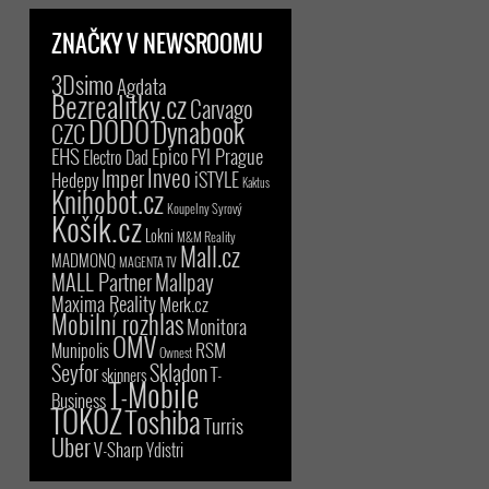
ZNAČKY V NEWSROOMU
3Dsimo
Agdata
Bezrealitky.cz
Carvago
DODO
Dynabook
CZC
EHS
Epico
FYI Prague
Electro Dad
Inveo
Imper
iSTYLE
Hedepy
Kaktus
Knihobot.cz
Koupelny Syrový
Košík.cz
Lokni
M&M Reality
Mall.cz
MADMONQ
MAGENTA TV
MALL Partner
Mallpay
Maxima Reality
Merk.cz
Mobilní rozhlas
Monitora
OMV
RSM
Munipolis
Ownest
Seyfor
Skladon
T-
skinners
T-Mobile
Business
TOKOZ
Toshiba
Turris
Uber
V-Sharp
Ydistri