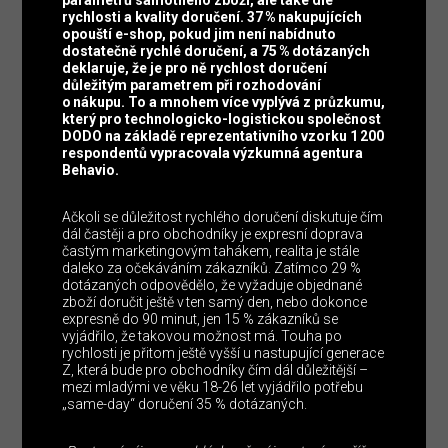
rychlosti a kvality doručení. 37 % nakupujících
opouští e-shop, pokud jim není nabídnuto
dostatečně rychlé doručení, a 75 % dotázaných
deklaruje, že je pro ně rychlost doručení
důležitým parametrem při rozhodování
o nákupu. To a mnohem více vyplývá z průzkumu,
který pro technologicko-logistickou společnost
DODO na základě reprezentativního vzorku 1 200
respondentů vypracovala výzkumná agentura
Behavio.
Ačkoli se důležitost rychlého doručení diskutuje čím
dál častěji a pro obchodníky je expresní doprava
častým marketingovým tahákem, realita je stále
daleko za očekáváním zákazníků. Zatímco 29 %
dotázaných odpovědělo, že vyžaduje objednané
zboží doručit ještě v ten samý den, nebo dokonce
expresně do 90 minut, jen 15 % zákazníků se
vyjádřilo, že takovou možnost má. Touha po
rychlosti je přitom ještě vyšší u nastupující generace
Z, která bude pro obchodníky čím dál důležitější –
mezi mladými ve věku 18-26 let vyjádřilo potřebu
„same-day“ doručení 35 % dotázaných.