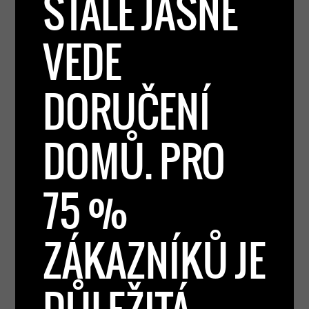
STÁLE JASNĚ
VEDE
DORUČENÍ
DOMŮ. PRO
75 %
ZÁKAZNÍKŮ JE