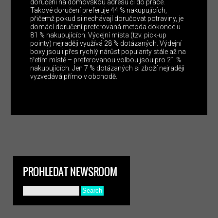
doručení na domovskou adresu či do práce.
Takové doručení preferuje 44 % nakupujících,
přičemž pokud si nechávají doručovat potraviny, je
domácí doručení preferovaná metoda dokonce u
81 % nakupujících. Výdejní místa (tzv. pick-up
pointy) nejraději využívá 28 % dotázaných. Výdejní
boxy jsou i přes rychlý nárůst popularity stále až na
třetím místě – preferovanou volbou jsou pro 21 %
nakupujících. Jen 7 % dotázaných si zboží nejraději
vyzvedává přímo v obchodě.
PROHLEDAT NEWSROOM