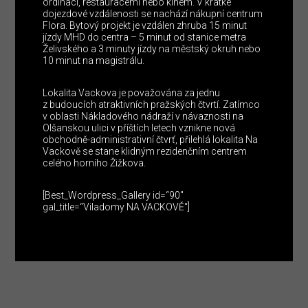
ordinací, restauracemi nebo kinem. V krátké
dojezdové vzdálenosti se nachází nákupní centrum
Flora. Bytový projekt je vzdálen zhruba 15 minut
jízdy MHD do centra – 5 minut od stanice metra
Želivského a 3 minuty jízdy na městský okruh nebo
10 minut na magistrálu.
Lokalita Vackova je považována za jednu
z budoucích atraktivních pražských čtvrtí. Zatímco
v oblasti Nákladového nádraží v návaznosti na
Olšanskou ulici v příštích letech vznikne nová
obchodně-administrativní čtvrť, přilehlá lokalita Na
Vackově se stane klidným rezidenčním centrem
celého horního Žižkova.
[Best_Wordpress_Gallery id=“90″
gal_title=“Viladomy NA VACKOVĚ“]