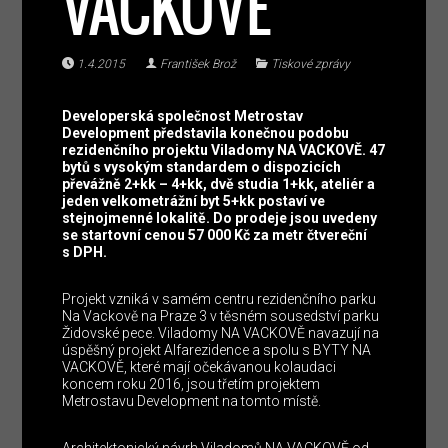
VACKOVĚ
1.4.2015
František Brož
Tiskové zprávy
Developerská společnost Metrostav
Development představila konečnou podobu
rezidenčního projektu Viladomy NA VACKOVĚ. 47
bytů s vysokým standardem o dispozicích
převážně 2+kk – 4+kk, dvě studia 1+kk, ateliér a
jeden velkometrážní byt 5+kk postaví ve
stejnojmenné lokalitě. Do prodeje jsou uvedeny
se startovní cenou 57 000 Kč za metr čtvereční
s DPH.
Projekt vzniká v samém centru rezidenčního parku
Na Vackově na Praze 3 v těsném sousedství parku
Židovské pece. Viladomy NA VACKOVĚ navazují na
úspěšný projekt Alfarezidence a spolu s BYTY NA
VACKOVĚ, které mají očekávanou kolaudaci
koncem roku 2016, jsou třetím projektem
Metrostavu Development na tomto místě.
Architektonický návrh Viladomů NA VACKOVĚ od