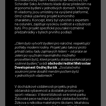
Schindler Seko Architects klade důraz především na
ergonomii bydlení v jednotlivých domech. Všechny
tři viladomy jsou umístěny na vyvýšené platformě,
čímž vzniká uzavřený projekt komorního
charakteru. Koncept, který byl vytvořen s expertem
na oslunění, zajišťuje vysokou světlost a vzdušnost
bytů. Pro projekt specifické jsou také rozměrné
předzahrádky v bytech prvního podlaží.
„Cílem bylo vytvořit bydlení pro náročné, respektující
potřeby moderní rodiny. Projekt jako takový proto
přináší celou řadu zajímavých řešení – od práce se
zelení po využívání maximálního možného
prosvětlení bytů, které projektu dodává potenciál pro
rodinné bydlení,“
uvádí
obchodní ředitel Metrostav
Development Ondřej Buršík
.
„Dostatečného
soukromí jsme dosáhli menším počtem bytů
v jednotlivých viladomech.“
V docházkové vzdálenosti projektu je plná
občanská vybavenost a dostatek prostoru pro
sport i relaxaci. V těsné blízkosti se kromě parku
Židovské pece nachází původní zástavba horního
Žižkova s několika mateřskými školami, lékařskou