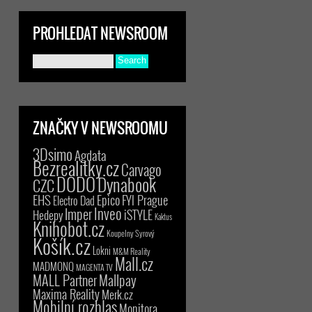
PROHLEDAT NEWSROOM
ZNAČKY V NEWSROOMU
3Dsimo
Agdata
Bezrealitky.cz
Carvago
DODO
Dynabook
CZC
EHS
Epico
FYI Prague
Electro Dad
Inveo
Imper
iSTYLE
Hedepy
Kaktus
Knihobot.cz
Koupelny Syrový
Košík.cz
Lokni
M&M Reality
Mall.cz
MADMONQ
MAGENTA TV
MALL Partner
Mallpay
Maxima Reality
Merk.cz
Mobilní rozhlas
Monitora