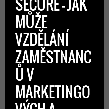
SECURE – JAK
MŮŽE
VZDĚLÁNÍ
ZAMĚSTNANC
Ů V
MARKETINGO