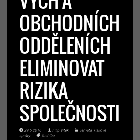
VÝCH A
OBCHODNÍCH
ODDĚLENÍCH
ELIMINOVAT
RIZIKA
SPOLEČNOSTI
29.6.2016
Filip Vítek
Témata
,
Tiskové
zprávy
Toshiba