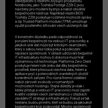
zabezpečení s řešeními zvyšující produktivitu.
Notebooky, jako Toshiba Portégé Z20t-C jsou
navrženy pro moderní byznys a nabízí obsáhlé
bezpečnostní nástroje. Například vlastní BIOS
Toshiby Z20t poskytuje rozšířené možnosti správy
a čip Trusted Platform module (TPM) umožňuje
využití posíleného šifrování všech uložených dat.
V konečném důsledku padá odpovědnost za
porušení bezpečnosti na vedoucí IT pracovníky a
jakýkoli únik dat může být kritickým okamžikem,
který s sebou nese rizika pokut a poškození
reputace společnosti. V oblasti udržování bezpečné
IT infrastruktury mohou či dokonce musí hrát
významnou roli technologie. Platforma Zero Client
poskytuje řešení rizik úniku dat díky bezpečnému
prostředí, které přesouvá všechna data, řešení a
aplikace pryč z potenciálních zranitelných úložišť
konkrétních zařízení. Pro různá firemní oddělení
nabízí zároveň svobodu v rozmanitých
možnostech hostingu. Stejně důležitý je však i
lidský přístup a vedoucí IT pracovníci musí zajistit
kvalitní vzdělání všech zaměstnanců v otázkách
zavádění IT strategií a infrastruktury. Pokud se tak
nestane, budou prvními, kteří se budou za jakoukoli
bezpečnostní krizi zodpovídat. Mnoho společností