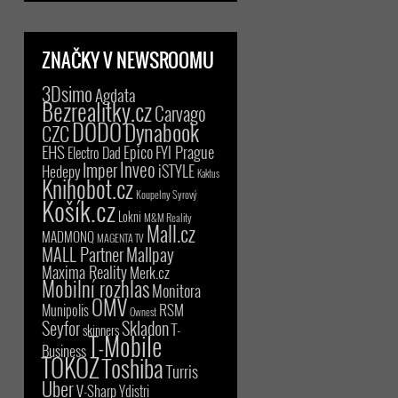
ZNAČKY V NEWSROOMU
3Dsimo
Agdata
Bezrealitky.cz
Carvago
DODO
Dynabook
CZC
EHS
Epico
FYI Prague
Electro Dad
Inveo
Imper
iSTYLE
Hedepy
Kaktus
Knihobot.cz
Koupelny Syrový
Košík.cz
Lokni
M&M Reality
Mall.cz
MADMONQ
MAGENTA TV
MALL Partner
Mallpay
Maxima Reality
Merk.cz
Mobilní rozhlas
Monitora
OMV
RSM
Munipolis
Ownest
Seyfor
Skladon
T-
skinners
T-Mobile
Business
TOKOZ
Toshiba
Turris
Uber
V-Sharp
Ydistri