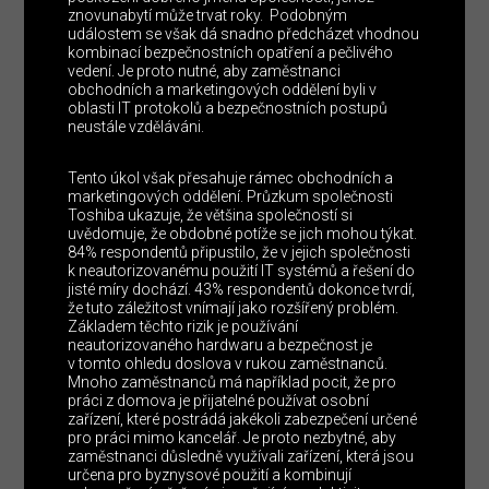
znovunabytí může trvat roky. Podobným
událostem se však dá snadno předcházet vhodnou
kombinací bezpečnostních opatření a pečlivého
vedení. Je proto nutné, aby zaměstnanci
obchodních a marketingových oddělení byli v
oblasti IT protokolů a bezpečnostních postupů
neustále vzděláváni.
Tento úkol však přesahuje rámec obchodních a
marketingových oddělení. Průzkum společnosti
Toshiba ukazuje, že většina společností si
uvědomuje, že obdobné potíže se jich mohou týkat.
84% respondentů připustilo, že v jejich společnosti
k neautorizovanému použití IT systémů a řešení do
jisté míry dochází. 43% respondentů dokonce tvrdí,
že tuto záležitost vnímají jako rozšířený problém.
Základem těchto rizik je používání
neautorizovaného hardwaru a bezpečnost je
v tomto ohledu doslova v rukou zaměstnanců.
Mnoho zaměstnanců má například pocit, že pro
práci z domova je přijatelné používat osobní
zařízení, které postrádá jakékoli zabezpečení určené
pro práci mimo kancelář. Je proto nezbytné, aby
zaměstnanci důsledně využívali zařízení, která jsou
určena pro byznysové použití a kombinují