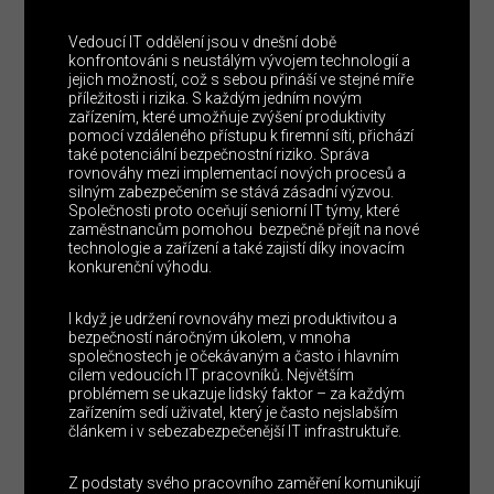
Vedoucí IT oddělení jsou v dnešní době
konfrontováni s neustálým vývojem technologií a
jejich možností, což s sebou přináší ve stejné míře
příležitosti i rizika. S každým jedním novým
zařízením, které umožňuje zvýšení produktivity
pomocí vzdáleného přístupu k firemní síti, přichází
také potenciální bezpečnostní riziko. Správa
rovnováhy mezi implementací nových procesů a
silným zabezpečením se stává zásadní výzvou.
Společnosti proto oceňují seniorní IT týmy, které
zaměstnancům pomohou bezpečně přejít na nové
technologie a zařízení a také zajistí díky inovacím
konkurenční výhodu.
I když je udržení rovnováhy mezi produktivitou a
bezpečností náročným úkolem, v mnoha
společnostech je očekávaným a často i hlavním
cílem vedoucích IT pracovníků. Největším
problémem se ukazuje lidský faktor – za každým
zařízením sedí uživatel, který je často nejslabším
článkem i v sebezabezpečenější IT infrastruktuře.
Z podstaty svého pracovního zaměření komunikují