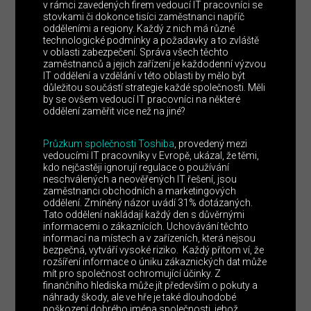
v rámci zavedených firem vedoucí IT pracovníci se
stovkami či dokonce tisíci zaměstnanci napříč
odděleními a regiony. Každý z nich má různé
technologické podmínky a požadavky a to zvláště
v oblasti zabezpečení. Správa všech těchto
zaměstnanců a jejich zařízení je každodenní výzvou
IT oddělení a vzdělání v této oblasti by mělo být
důležitou součástí strategie každé společnosti. Měli
by se ovšem vedoucí IT pracovníci na některé
oddělení zaměřit vice než na jiné?
Průzkum společnosti Toshiba
, provedený mezi
vedoucími IT pracovníky v Evropě, ukázal, že těmi,
kdo nejčastěji ignorují regulace o používání
neschválených a neověřených IT řešení, jsou
zaměstnanci obchodních a marketingových
oddělení. Zmíněný názor uvádí 31% dotázaných.
Tato oddělení nakládají každý den s důvěrnými
informacemi o zákaznících. Uchovávání těchto
informací na místech a v zařízeních, která nejsou
bezpečná, vytváří vysoké riziko. Každý přitom ví, že
rozšíření informace o úniku zákaznických dat může
mít pro společnost ochromující účinky. Z
finančního hlediska může jít především o pokuty a
náhrady škody, ale ve hře je také dlouhodobé
poškození dobrého jména společnosti, jehož