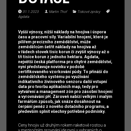
31.1.2023
Martin Thoř
Tiskové zprávy
Agdata
Vyšší výnosy, nižší náklady na hnojiva i úspora
času a pracovní síly. Variabilní hnojení, které je
pilířem precizního zemědělství, může
zemědělcům šetřit náklady na hnojiva až
v řádech stovek tisíc korun či zvýšit výnosy až o
tři tisíce korun z jednoho hektaru. Agdata,
největší česká platforma pro chytré zemědělství,
nyní představuje novinku v podobě
certifikovaného vzorkování půdy. To přináší do
zemědělského systému po využívání
indikativního živinového senzoru další vstupní
data pro tvorbu aplikačních map, tedy pro
vytváření a management zón pro zásobní hnojení
a vyrovnávání pH. Zároveň nabízí velkým i malým
farmářům způsob, jak snáze dosáhnout na
čerpání peněz z nového dotačního programu, a
především splnit všechny potřebné podmínky.
Ceny hnojiv už druhým rokem raketově rostou a
v meziročním srovnání jde nyní u vybraných o