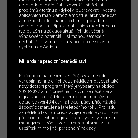
domácí kanceláře. Data lze využít i při řešení
problémů v terénu a kdykoliv je upravovat – včetně
aplikačních map. Samozřejmostí je i archivace dat
a možnost sdílení např. s externími poradci na
ochranu rostlin. Přípravu satelitního monitoringu i
tvorbu zón na základě aktuálních dat, včetně
výnosového potenciálu, si mohou zemědělci
nechat připravit na míru a zapojit do celkového
systému od Agdata.
Miliarda na precizní zemědělství
K přechodu na precizní zemědělství a metodu
variabilního hnojení chce zemědělce motivovat také
nový dotační program, který je vypsaný na období
2023-2027 a míří právě na precizní zemědělství a
digitalizaci. Zemědělci v něm budou moci čerpat
dotaci ve výši 43,4 eur na hektar půdy, přičemž sběr
žádostí odstartuje na jaře letošního roku. Pro řadu
zemědělců tak nyní představuje největší výzvu právě
přechod na technologie a chytré systémy, které jim
management zón a tvorbu map zautomatizují a
ušetří tak mimo jiné i personální náklady.