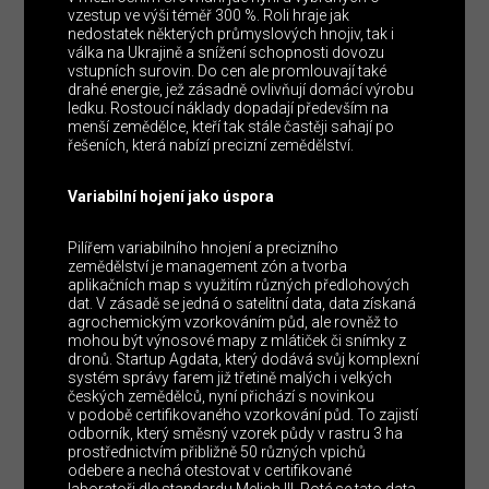
vzestup ve výši téměř 300 %. Roli hraje jak
nedostatek některých průmyslových hnojiv, tak i
válka na Ukrajině a snížení schopnosti dovozu
vstupních surovin. Do cen ale promlouvají také
drahé energie, jež zásadně ovlivňují domácí výrobu
ledku. Rostoucí náklady dopadají především na
menší zemědělce, kteří tak stále častěji sahají po
řešeních, která nabízí precizní zemědělství.
Variabilní hojení jako úspora
Pilířem variabilního hnojení a precizního
zemědělství je management zón a tvorba
aplikačních map s využitím různých předlohových
dat. V zásadě se jedná o satelitní data, data získaná
agrochemickým vzorkováním půd, ale rovněž to
mohou být výnosové mapy z mlátiček či snímky z
dronů. Startup Agdata, který dodává svůj komplexní
systém správy farem již třetině malých i velkých
českých zemědělců, nyní přichází s novinkou
v podobě certifikovaného vzorkování půd. To zajistí
odborník, který směsný vzorek půdy v rastru 3 ha
prostřednictvím přibližně 50 různých vpichů
odebere a nechá otestovat v certifikované
laboratoři dle standardu Melich III. Poté se tato data