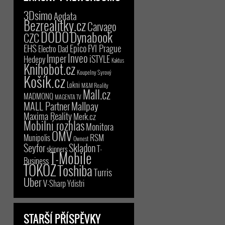
3Dsimo
Agdata
Bezrealitky.cz
Carvago
DODO
Dynabook
CZC
EHS
Epico
FYI Prague
Electro Dad
Inveo
Imper
iSTYLE
Hedepy
Kaktus
Knihobot.cz
Koupelny Syrový
Košík.cz
Lokni
M&M Reality
Mall.cz
MADMONQ
MAGENTA TV
MALL Partner
Mallpay
Maxima Reality
Merk.cz
Mobilní rozhlas
Monitora
OMV
RSM
Munipolis
Ownest
Seyfor
Skladon
T-
skinners
T-Mobile
Business
TOKOZ
Toshiba
Turris
Uber
V-Sharp
Ydistri
STARŠÍ PŘÍSPĚVKY