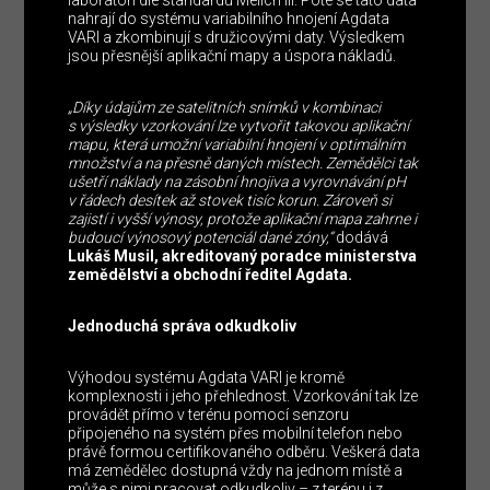
nahrají do systému variabilního hnojení Agdata
VARI a zkombinují s družicovými daty. Výsledkem
jsou přesnější aplikační mapy a úspora nákladů.
„Díky údajům ze satelitních snímků v kombinaci
s výsledky vzorkování lze vytvořit takovou aplikační
mapu, která umožní variabilní hnojení v optimálním
množství a na přesně daných místech. Zemědělci tak
ušetří náklady na zásobní hnojiva a vyrovnávání pH
v řádech desítek až stovek tisíc korun. Zároveň si
zajistí i vyšší výnosy, protože aplikační mapa zahrne i
budoucí výnosový potenciál dané zóny,“
dodává
Lukáš Musil, akreditovaný poradce ministerstva
zemědělství a obchodní ředitel Agdata.
Jednoduchá správa odkudkoliv
Výhodou systému Agdata VARI je kromě
komplexnosti i jeho přehlednost. Vzorkování tak lze
provádět přímo v terénu pomocí senzoru
připojeného na systém přes mobilní telefon nebo
právě formou certifikovaného odběru. Veškerá data
má zemědělec dostupná vždy na jednom místě a
může s nimi pracovat odkudkoliv – z terénu i z