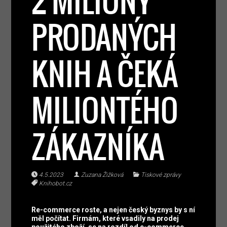
2 MILIONY
PRODANÝCH
KNIH A ČEKÁ
MILIONTÉHO
ZÁKAZNÍKA
4.5.2023
Zuzana Žižková
Tiskové zprávy
Knihobot.cz
Re-commerce roste, a nejen český byznys by s ní
měl počítat. Firmám, které vsadily na prodej
použitého zboží, se na rozdíl od e-commerce