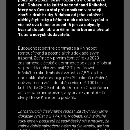
daří. Dokazuje to knižní secondhand Knihobot,
který se v Česku stal průkopníkem v prodeji
zboží z druhé ruky. V dubnu od jeho založení
uběhly čtyři roky a během nich dokázal vyrůst o
víc než dva tisíce procent. A jen za uplynulý
kvartál dosáhl obratu 65 milionů korun a přivítal
12 tisíc nových dodavatelů.
Budoucnost patří re-commerce a Knihobot
rostoucí trend a potenciál trhu dokládá svými
tržbami. Zatímco v prvním čtvrtletí roku 2023
zaznamenala česká e-commerce pokles a její obrat
se podle Heuréky zastavil 13 % pod úrovní
loňského roku, Knihobot vzrostl o 7,8 % a jeho
obrat aktuálně dosahuje přes 20 milionů měsíčně,
což znamená vrátit do oběhu více než 100 tisíc
knih. Podle CEO Knihobotu Dominika Gazdoše není
ani v e-commerce běžné, aby první kvartál předčil
čtvrtý. I to se Knihobotu podařilo.
„Z rostoucích čísel máme radost. Za čtyři roky jsme
dokázali vyrůst o 2 174,1 %. V oblasti knih z druhé
ruky jsme v podstatě obsadili český trh a myslím, že
máme dobře nakročeno nejen na Slovensku, ale i na