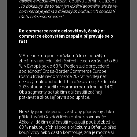
dalších evropských trzích,“
dodává Dominik Gazdoš.
„To dokazuje, že to není jen lokální anomálie, ale že re-
commerce je jedna z důležitých budoucích součástí
růstu celé e-commerce.“
Re-commerce roste celosvětově, český e-
commerce ekosystém zaspal a připravuje se o
růst
V Americe má podle průzkumů trh s použitým
zbožím v následujících čtyřech letech vzrůst až o 80
%, v Evropě pak o 60 %. Podle studie provedené
společností Cross-Border Commerce Europe
rostou tržiště re-commerce 20krát rychleji než
celkový maloobchodní trh a očekává se, že do roku
2025 stoupne podíl re-commerce na trhu na 14 %.
Oba segmenty se tak čím dál častěji začínají
potkávat a zkoušejí první spolupráce.
Ne vždy jsou ale jednotlivé strany připraveny. Jako
příklad uvádí Gazdoš třeba online srovnávače.
Ačkoliv lidé čím dál častěji nakupují použité zboží a
63 % nakupujících si podle průzkumu Offer Up před
koupí vždy nebo často kontroluje, zda je možné si