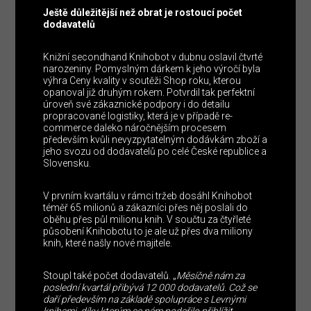
Ještě důležitější než obrat je rostoucí počet
dodavatelů
Knižní secondhand Knihobot v dubnu oslavil čtvrté
narozeniny. Pomyslným dárkem k jeho výročí byla
výhra Ceny kvality v soutěži Shop roku, kterou
opanoval již druhým rokem. Potvrdil tak perfektní
úroveň své zákaznické podpory i do detailu
propracované logistiky, která je v případě re-
commerce daleko náročnějším procesem
především kvůli nevyzpytatelným dodávkám zboží a
jeho svozu od dodavatelů po celé České republice a
Slovensku.
V prvním kvartálu v rámci tržeb dosáhl Knihobot
téměř 65 milionů a zákazníci přes něj poslali do
oběhu přes půl milionu knih. V součtu za čtyřleté
působení Knihobotu to je ale už přes dva miliony
knih, které našly nové majitele.
Stoupl také počet dodavatelů. „
Měsíčně nám za
poslední kvartál přibývá 12 000 dodavatelů. Což se
daří především na základě spolupráce s Levnými
knihami, díky kterým se nám podařilo přiblížit