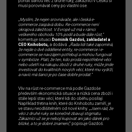
pořídit danou věc z druhé ruky, zákazníci v Česku si
musí porovnávat ceny po vlastní ose.
„
Myslím, že nejen srovnávače, ale i česká e-
commerce zaspává dobu. Re-commerce není
okrajová záležitost. V Evropě už má v rámci
veškerého obchodu 10% podíl a bude dále růst,“
komentuje situaci
Dominik Gazdoš, zakladatel a
CEO Knihobotu,
a dodává: „
Řada lidí také zapomíná,
že nejde o dvě oddělené entity, re-commerce i e-
commerce se navzájem potřebují a mohou fungovat
v symbióze. Platí, že ten, kdo prodá nepotřebné věci
nebo ušetří na nákupu zboží z druhé ruky, může jinde
investovat do kvalitních nových věcí, které mu vydrží,
a navíc má šanci je po čase dobře prodat.“
Vliv na růst re-commerce má podle Gazdoše
především ekonomická situace a nízká cena zboží i
stále lepší stav věcí, které lidi do oběhu posílají.
Například třetina knih, které do Knihobotu zamíří, je
ve stavu neodlišitelném od nové knihy. „
Jsem rád, že
věci z druhé ruky se konečně zbavují stigmatu.
Zákazníci už se je nebojí kupovat ani jako dárek pro
blízké, a to je dobré znamení
,“ popisuje Gazdoš.