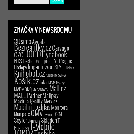
ZNAČKY V NEWSROOMU
3Dsimo
Agdata
Bezrealitky.cz
Carvago
DODO
Dynabook
CZC
EHS
Epico
FYI Prague
Electro Dad
Inveo
Imper
iSTYLE
Hedepy
Kaktus
Knihobot.cz
Koupelny Syrový
Košík.cz
Lokni
M&M Reality
Mall.cz
MADMONQ
MAGENTA TV
MALL Partner
Mallpay
Maxima Reality
Merk.cz
Mobilní rozhlas
Monitora
OMV
RSM
Munipolis
Ownest
Seyfor
Skladon
T-
skinners
T-Mobile
Business
TOKOZ
Toshiba