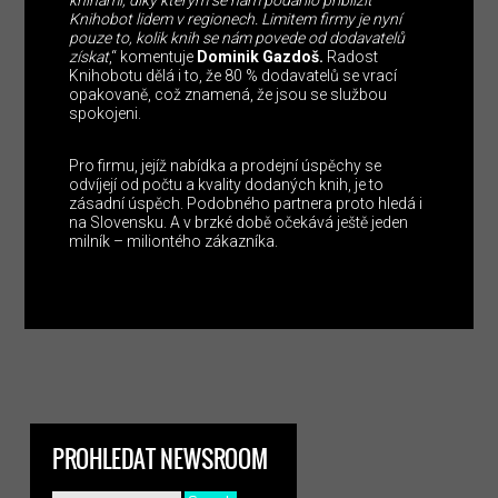
Knihobot lidem v regionech. Limitem firmy je nyní
pouze to, kolik knih se nám povede od dodavatelů
získat
,“ komentuje
Dominik Gazdoš.
Radost
Knihobotu dělá i to, že 80 % dodavatelů se vrací
opakovaně, což znamená, že jsou se službou
spokojeni.
Pro firmu, jejíž nabídka a prodejní úspěchy se
odvíjejí od počtu a kvality dodaných knih, je to
zásadní úspěch. Podobného partnera proto hledá i
na Slovensku. A v brzké době očekává ještě jeden
milník – miliontého zákazníka.
PROHLEDAT NEWSROOM