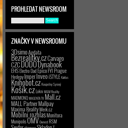
PROHLEDAT NEWSROOM
ZNAČKY V NEWSROOMU
3Dsimo
Agdata
Bezrealitky.cz
Carvago
DODO
Dynabook
CZC
EHS
Epico
FYI Prague
Electro Dad
Inveo
Imper
iSTYLE
Hedepy
Kaktus
Knihobot.cz
Koupelny Syrový
Košík.cz
Lokni
M&M Reality
Mall.cz
MADMONQ
MAGENTA TV
MALL Partner
Mallpay
Maxima Reality
Merk.cz
Mobilní rozhlas
Monitora
OMV
RSM
Munipolis
Ownest
Seyfor
Skladon
T-
skinners