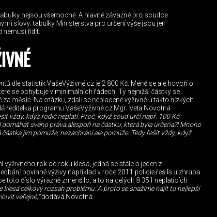
ni tabulky nejsou všemocné. A hlavně závazné pro soudce
nými slovy: tabulky Ministerstva pro určení výše jsou jen
 nemusí řídit.
IVNÉ
ů dle statistik VašeVýživné.cz je 2 800 Kč. Méně se ale hovoří o
ré se pohybuje v minimálních řádech. Ty nejnižší částky se
a měsíc. Na otázku, zdali se neplacené výživné u takto nízkých
dá ředitelka programu VašeVýživné.cz Mgr. Iveta Novotná:
it vždy, když rodič neplatí. Proč, když soud určí např. 100 Kč
 domáhat svého práva alespoň na částku, která byla určena?! Mnoho
vá částka jim pomůže, nezachrání ale pomůže. Tedy řešit vždy, když
 výživného rok od roku klesá, jedná se stále o jeden z
nedbání povinné výživy například v roce 2011 policie řešila u zhruba
e toto číslo výrazně zmenšilo, a to na celých 8 351 neplatících
klesá celkový rozsah problému. A proto se snažíme najít tu nejlepší
uvit veřejně,“
dodává Novotná.