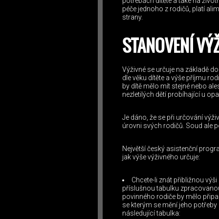
potřebách dítěte a také na životn
péče jednoho z rodičů, platí ali
strany.
STANOVENÍ VÝ
Výživné se určuje na základě do
dle věku dítěte a výše příjmu rod
by dítě mělo mít stejné nebo a
nezletilých dětí probíhající u
Je dáno, že se při určování výži
úrovni svých rodičů. Soud ale po
Největší český asistenční progra
jak výše výživného určuje:
Chcete-li znát přibližnou vý
příslušnou tabulku zpracovanou 
povinného rodiče by mělo připad
se kterým se mění jeho potřeby 
následující tabulka: