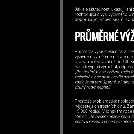
Jak ale skutečnosti ukazují, a
rozhodující o výši výživného. Ji
doporučující, vůbec se jimi soud
PRŮMĚRNÉ VÝŽ
Průměrná výše měsíčních aliment
výživném vyměřeném státem, kte
mohou pohybovat už od 100 Kč z
částek vyplatí vymáhat, odpoví
„Rozhodně by se výživné mělo řeš
měsíčně by se druhý rodič neměl
rodin je na tom špatně, a i tako
druhý rodič neplatí.“
Přestože problematika neplacení
nejčastějších trestních činů. Za
15 000 rodičů. V loňském roce s
rodičů.
„To ovšem neznamená, že 
cestu k řešení a chceme o něm ml