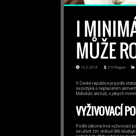
I MINIM
MŮŽE R
14.2.2019
FYI Prague
V České republice je podle stati
se potýká s neplacením aliment
Málokdo ale tuší, v jakých min
VYŽIVOVACÍ P
Podle zákona trvá vyživovací p
se uživit, tzn. dokud dítě studuj