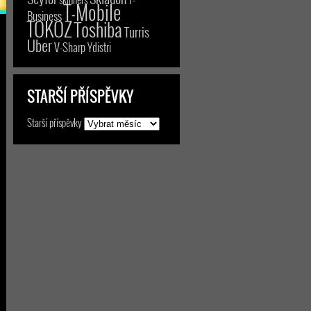
T-Mobile
Business
TOKOZ
Toshiba
Turris
Uber
V-Sharp
Ydistri
STARŠÍ PŘÍSPĚVKY
Starší příspěvky