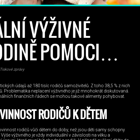
ÁLNÍ VÝŽIVNÉ
ODINĚ POMOCI…
Tiskové zprávy
stických údajů až 180 tisíc rodičů samoživitelů. Z toho 38,5 % z nich
ů. Problematika neplacení výživného je již mnohokrát diskutovaná.
imálních finančních řádech se mohou takové alimenty pohybovat.
OVINNOST RODIČŮ K DĚTEM
ovinnost rodičů vůči dětem do doby, než jsou děti samy schopny
e. Výše výživného je vždy individuální v závislosti na věku a