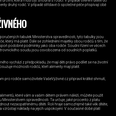
í úrovni, která musí být shodná s rodiči. V případě svěření dítěte do
menty druhý rodič. V případě střídavé či společné péče přispívají obě
ŽIVNÉHO
poručených tabulek Ministerstva spravedlnosti, tyto tabulky jsou
iče, který má platit. Dále se zohlednění majetky obou rodičů s tím, že
lespoň podobné podmínky jako oba rodiče. Soudní řízení ve věcech
 opatrovnického soudu jsou osvobozena od soudních poplatků.
vného vychází z předpokladu, že mají děti právo podílet se na životní
suzuje možnosti rodičů, kteří alimenty mají platit.
m pro rodiče samoživitele VašeVýživné.cz připravil krátké shrnutí,
ši alimentů, které vám a vašim dětem právem náleží, můžete použít
Ministerstvem spravedlnosti. Ta určuje, jaké procento z platu
nout nezaopatřenému dítěti. Roli hraje samozřejmě také věk dítěte,
a vzrůstají náklady na jejich uspokojení. V současné době platí