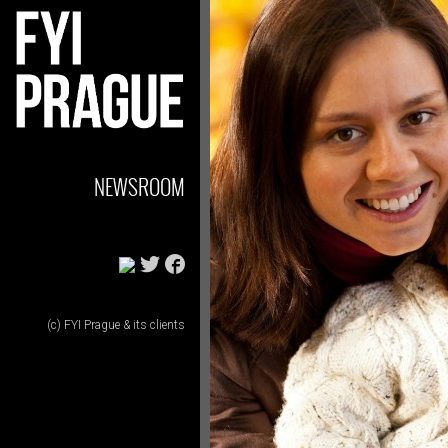
NEWSROOM
(c) FYI Prague & its clients