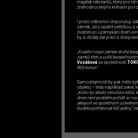
majetek rekreantů, který pro n
znehodnocenými knihami po roz
I proto odborníci doporučují za
zámek, lze ji opatřit petličkou
zvážení je i uzamykání dveří uvnit
by si zloděj dal práci s dobývá
„Kvalitní visací zámek druhé bez
zámků třetí a vyšší bezpečnostní
Vozábová
ze společnosti
TOK
800 korun.“
Samozřejmostí by pak mělo být 
objektu – tedy například seker,
„Koho by děsilo množství klíčů, 
dnes není problém pořídit si i 
alespoň se společným uzávěrem. 
budete potřebovat klíč jediný,“
za