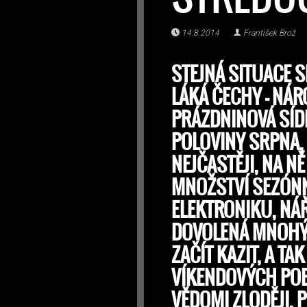
14.8.2014
František Brož
STEJNÁ SITUACE S
LÁKÁ ČECHY – NÁR
PRÁZDNINOVÁ SÍD
POLOVINY SRPNA,
NEJČASTĚJI, NA N
MNOŽSTVÍ SEZÓNNÍ
ELEKTRONIKU, NÁ
DOVOLENÁ MNOHÝC
ZAČÍT KAZIT, A T
VÍKENDOVÝCH POB
VĚDOMI ZLODĚJI, 