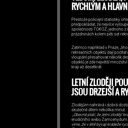
RYCHLÝM A HLAVN
Přestože policejní statistiky ohl
předpokládat, že nejvíce vylou
společnosti TOKOZ, jednoho z n
prázdninách kolem pěti set rekr
Zatímco například v Praze, Ji
rekreačních objektů dají počíta
vloupání přesahovat několik de
objektů je zde největší množství 
kraji až desetkrát.
LETNÍ ZLODĚJI POU
JSOU DRZEJŠÍ A R
Zlodějům nahrává i dobrá dostu
skutečně dílem několika minut.
„Obecně platí, že ‚letní zloději‘ 
erudičního webu Zamcenydum.
víme, že v létě bývají krádeže ryc