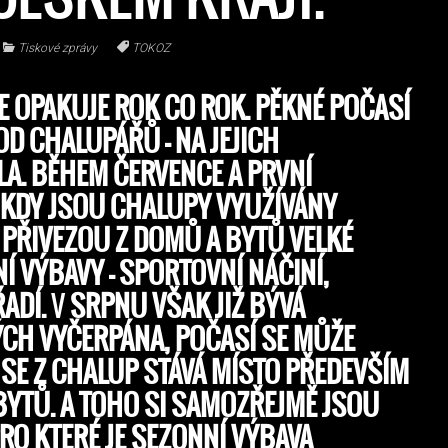
Tiskové zprávy
TOKOZ
E OPAKUJE ROK CO ROK. PĚKNÉ POČASÍ
OD CHALUPÁŘŮ – NA JEJICH
LA. BĚHEM ČERVENCE A PRVNÍ
 KDY JSOU CHALUPY VYUŽÍVÁNY
Ě PŘIVEZOU Z DOMŮ A BYTŮ VELKÉ
 VÝBAVY – SPORTOVNÍ NÁČINÍ,
ŘADÍ.
V
SRPNU VŠAK JIŽ BÝVÁ
H VYČERPÁNA, POČASÍ SE MŮŽE
AK SE Z CHALUP STÁVÁ MÍSTO PŘEDEVŠÍM
YTŮ. A TOHO SI SAMOZŘEJMĚ JSOU
PRO KTERÉ JE SEZONNÍ VÝBAVA