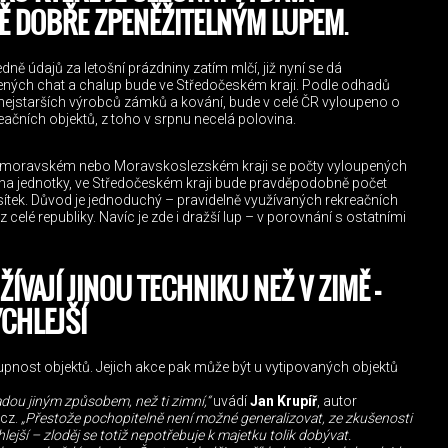
Ě DOBŘE ZPENĚŽITELNÝM LUPEM
.
edně údajů za letošní prázdniny zatím mlčí, již nyní se dá
pených chat a chalup bude ve Středočeském kraji. Podle odhadů
ejstarších výrobců zámků a kování, bude v celé ČR vyloupeno o
eačních objektů, z toho v srpnu necelá polovina.
homoravském nebo Moravskoslezském kraji se počty vyloupených
t na jednotky, ve Středočeském kraji bude pravděpodobně počet
sítek. Důvod je jednoduchý – pravidelně využívaných rekreačních
z celé republiky. Navíc je zde i dražší lup – v porovnání s ostatními
ŽÍVAJÍ JINOU TECHNIKU NEŽ V ZIMĚ –
YCHLEJŠÍ
pnost objektů. Jejich akce pak může být u vytipovaných objektů
kradou jiným způsobem, než ti zimní,“
uvádí
Jan Krupíř
, autor
cz.
„Přestože pochopitelně není možné generalizovat, ze zkušenosti
hlejší – zloděj se totiž nepotřebuje k majetku tolik dobývat.