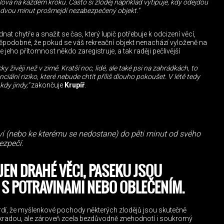
ova na každém kroku. Často si zloděj například vytipuje, kdy odejdou
 dvou minut prošmejdí nezabezpečený objekt.“
dnat chytře a snažit se čas, který lupič potřebuje k odcizení věcí,
ěpodobné, že pokud se váš rekreační objekt nenachází vyloženě na
 jeho přítomnost někdo zaregistruje, a tak raději pečlivější
ky živěji než v zimě. Kratší noc, lidé, ale také psi na zahrádkách, to
ciální riziko, které nebude chtít příliš dlouho pokoušet. V létě tedy
kdy jindy,“
zakončuje
Krupíř
.
eví (nebo ke kterému se nedostane) do pěti minut od svého
ezpečí.
 JEN DRAHÉ VĚCI, PASEKU JSOU
 S POTRAVINAMI NEBO OBLEČENÍM.
vrdí, že myšlenkové pochody některých zlodějů jsou skutečně
ykradou, ale zároveň zcela bezdůvodně znehodnotí i soukromý