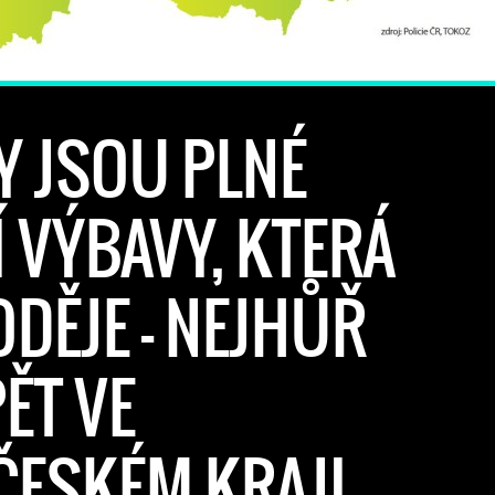
 JSOU PLNÉ
 VÝBAVY, KTERÁ
ODĚJE – NEJHŮŘ
ĚT VE
ESKÉM KRAJI.