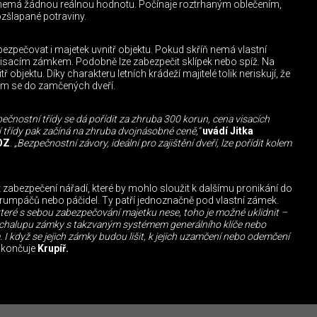
ě nemá žádnou reálnou hodnotu. Počínaje roztrhaným oblečením,
šlapané potraviny.
bezpečovat i majetek uvnitř objektu. Pokud skříň nemá vlastní
 a visacím zámkem. Podobně lze zabezpečit sklípek nebo spíž. Na
ř objektu. Díky charakteru letních krádeží majitelé tolik neriskují, že
ním se do zamčených dveří.
pečnostní třídy se dá pořídit za zhruba 300 korun, cena visacích
 třídy pak začíná na zhruba dvojnásobné ceně,“
uvádí Jitka
OZ
.
„Bezpečnostní závory, ideální pro zajištění dveří, lze pořídit kolem
zabezpečení nářadí, které by mohlo sloužit k dalšímu pronikání do
 krumpáčů nebo páčidel. Ty patří jednoznačně pod vlastní zámek.
které s sebou zabezpečování majetku nese, toho je možné uklidnit –
na chalupu zámky s takzvaným systémem generálního klíče nebo
I když se jejich zámky budou lišit, k jejich uzamčení nebo odemčení
končuje
Krupíř.