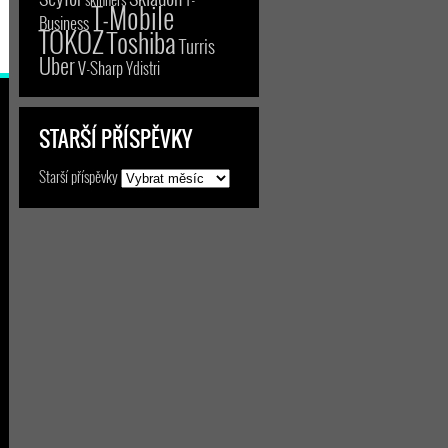
T-Mobile
Business
TOKOZ
Toshiba
Turris
Uber
V-Sharp
Ydistri
STARŠÍ PŘÍSPĚVKY
Starší příspěvky