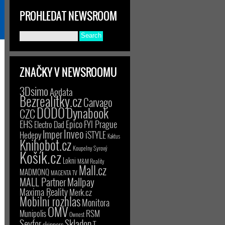
PROHLEDAT NEWSROOM
ZNAČKY V NEWSROOMU
3Dsimo
Agdata
Bezrealitky.cz
Carvago
DODO
Dynabook
CZC
EHS
Epico
FYI Prague
Electro Dad
Inveo
Imper
iSTYLE
Hedepy
Kaktus
Knihobot.cz
Koupelny Syrový
Košík.cz
Lokni
M&M Reality
Mall.cz
MADMONQ
MAGENTA TV
MALL Partner
Mallpay
Maxima Reality
Merk.cz
Mobilní rozhlas
Monitora
OMV
RSM
Munipolis
Ownest
Seyfor
Skladon
T-
skinners