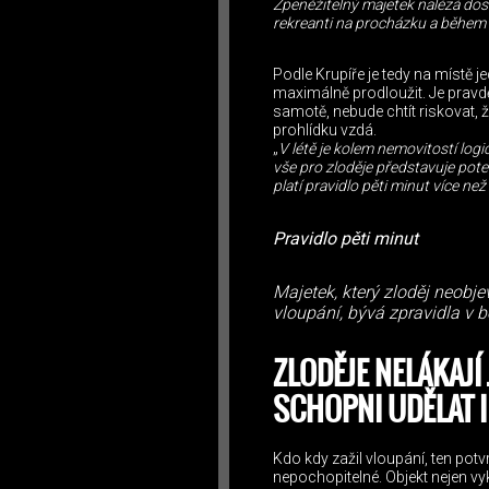
Zpeněžitelný majetek nalézá dosl
rekreanti na procházku a během
Podle Krupíře je tedy na místě je
maximálně prodloužit. Je pravd
samotě, nebude chtít riskovat, že
prohlídku vzdá.
„
V létě je kolem nemovitostí logic
vše pro zloděje představuje poten
platí pravidlo pěti minut více než 
Pravidlo pěti minut
Majetek, který zloděj neobj
vloupání, bývá zpravidla v b
ZLODĚJE NELÁKAJÍ
SCHOPNI UDĚLAT I
Kdo kdy zažil vloupání, ten pot
nepochopitelné. Objekt nejen v