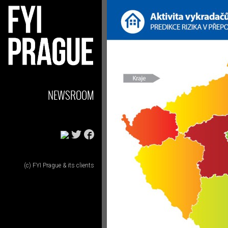
NEWSROOM
(c) FYI Prague & its clients