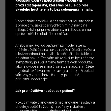
návštěvu, večírek nebo oslavu? Nechte si
prozradit tajemství, které vás pasuje do role
skvělého hostitele, a to bez sebemenší námahy.
Večer čekáte návštěvu a čas vás tlačí. Musíte odejít
z práce dřív, získat pár rychlých minut navíc na
nákup, úklid a přípravu občerstvení. Škoda, ale na
upečení něčeho sladkého není čas.
Anebo jinak. Pokud patříte mezi moderní ženy,
můžete ušetřit čas na nákup i pečení. Stačí si večer u
televize sednout na chvilku k počítači nebo tabletu a
objednat nákup. Ten vám až ke dveřím bytu přinese
sympatický příručí. Kromě farmářských produktů,
jako je ovoce a zelenina či čerstvé maso, si můžete
objednat také trvanlivé potraviny a nápoje. A pokud
vám zbyly vratné lahve či obaly, pohodlně je
příručímu odevzdejte.
Jak pro návštěvu napéct bez pečení?
Pokud míváte plánované či neplánované návštěvy a
chcete je potěšit výborným voňavým dortem,
nezapomeňte si k objednávce přidat jednu