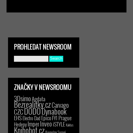
PROHLEDAT NEWSROOM
ZNAČKY V NEWSROOMU
3Dsimo
Agdata
Bezrealitky.cz
Carvago
DODO
Dynabook
CZC
EHS
Epico
FYI Prague
Electro Dad
Inveo
Imper
iSTYLE
Hedepy
Kaktus
Knihobot.cz
Koupelny Syrový