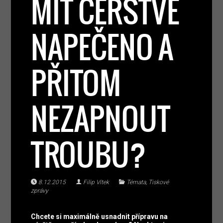
MÍT ČERSTVĚ
NAPEČENO A
PŘITOM
NEZAPNOUT
TROUBU?
8.12.2015
Filip Vítek
Témata
,
Tiskové
zprávy
Chcete si maximálně usnadnit přípravu na