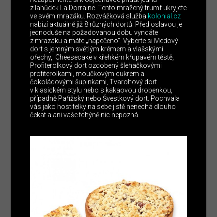
z lahůdek La Dorraine. Tento mražený trumf ukryjete
ve svém mrazáku. Rozvážková služba
kolonial.cz
nabízí aktuálně již 8 různých dortů. Před oslavou je
jednoduše na požadovanou dobu vyndáte
z mrazáku a máte „napečeno“. Vyberte si Medový
dort s jemným světlým krémem a vlašskými
ořechy, Cheesecake v křehkém křupavém těstě,
Profiterolkový dort ozdobený šlehačkovými
profiterolkami, moučkovým cukrem a
čokoládovými šupinkami, Tvarohový dort
v klasickém stylu nebo s kakaovou drobenkou,
případně Pařížský nebo Švestkový dort. Pochvala
vás jako hostitelky na sebe jistě nenechá dlouho
čekat a ani vaše tchýně nic nepozná.