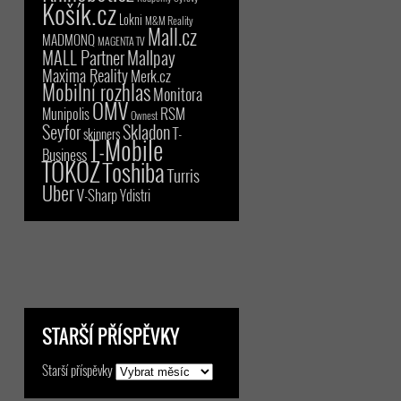
Košík.cz
Lokni
M&M Reality
Mall.cz
MADMONQ
MAGENTA TV
MALL Partner
Mallpay
Maxima Reality
Merk.cz
Mobilní rozhlas
Monitora
OMV
RSM
Munipolis
Ownest
Seyfor
Skladon
T-
skinners
T-Mobile
Business
TOKOZ
Toshiba
Turris
Uber
V-Sharp
Ydistri
STARŠÍ PŘÍSPĚVKY
Starší příspěvky