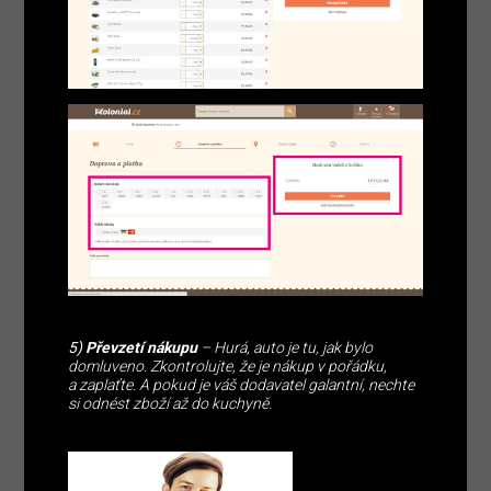
5)
Převzetí nákupu
– Hurá, auto je tu, jak bylo
domluveno. Zkontrolujte, že je nákup v pořádku,
a zaplaťte. A pokud je váš dodavatel galantní, nechte
si odnést zboží až do kuchyně.