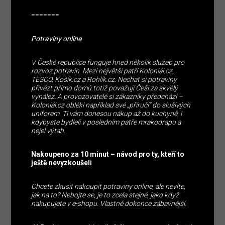
=======
Potraviny online
V České republice funguje hned několik služeb pro
rozvoz potravin. Mezi největší patří Koloniál.cz,
TESCO, Košík.cz a Rohlík.cz. Nechat si potraviny
přivézt přímo domů totiž považují Češi za skvělý
vynález. A provozovatelé si zákazníky předchází –
Koloniál.cz oblékl například své „příručí“ do slušivých
uniforem. Ti vám donesou nákup až do kuchyně, i
kdybyste bydleli v posledním patře mrakodrapu a
nejel výtah.
Nakoupeno za 10 minut – návod pro ty, kteří to
ještě nevyzkoušeli
Chcete zkusit nakoupit potraviny online, ale nevíte,
jak na to? Nebojte se, je to zcela stejné, jako když
nakupujete v e-shopu. Vlastně dokonce zábavnější.