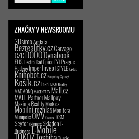
ZNAČKY V NEWSROOMU
3Dsimo
Agdata
Bezrealitky.cz
Carvago
DODO
Dynabook
CZC
EHS
Epico
FYI Prague
Electro Dad
Inveo
Imper
iSTYLE
Hedepy
Kaktus
Knihobot.cz
Koupelny Syrový
Košík.cz
Lokni
M&M Reality
Mall.cz
MADMONQ
MAGENTA TV
MALL Partner
Mallpay
Maxima Reality
Merk.cz
Mobilní rozhlas
Monitora
OMV
RSM
Munipolis
Ownest
Seyfor
Skladon
T-
skinners
T-Mobile
Business
TOKOZ
Toshiba
Turris