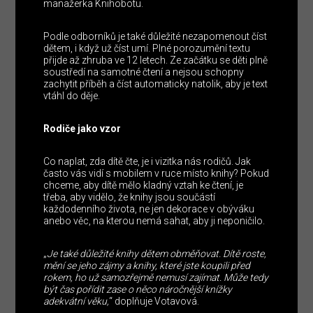
manažerka Knihobotu.
Podle odborníků je také důležité nezapomenout číst
dětem, i když už číst umí. Plné porozumění textu
přijde až zhruba ve 12 letech. Ze začátku se děti plně
soustředí na samotné čtení a nejsou schopny
zachytit příběh a číst automaticky natolik, aby je text
vtáhl do děje.
Rodiče jako vzor
Co naplat, zda dítě čte, je i vizitka nás rodičů. Jak
často vás vidí s mobilem v ruce místo knihy? Pokud
chceme, aby dítě mělo kladný vztah ke čtení, je
třeba, aby vidělo, že knihy jsou součástí
každodenního života, ne jen dekorace v obýváku
anebo věc, na kterou nemá sahat, aby ji neponičilo.
„
Je také důležité knihy dětem obměňovat. Dítě roste,
mění se jeho zájmy a knihy, které jste koupili před
rokem, ho už samozřejmě nemusí zajímat. Může tedy
být čas pořídit zase o něco náročnější knížky
adekvátní věku,
“ doplňuje Votavová.