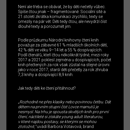
Není ale třeba se obávat, že by děti nečetly vůbec.
Spíše čtou jinak – fragmentovaně. Sociální sítě a
21.století zkrátka komunikaci zrychlilo, texty se
omezily na pár vět. Děti tedy čtou, ale nevydrží číst
dlouhé texty a porozumět jim.
Podle průzkumu Národní knihovny čtení knih
považuje za zábavné 61 % mladších školních dětí,
42 % dětí ve věku 9–14 let a 55 % dospívajících.
Podíl čtenářů, kteří čtou několikrát týdně, mezi roky
2017 a 2021 poklesl zejména u dospívajících, počet
knih přečtených za rok však zůstal na stejné úrovni
jako v roce 2017; starší děti přečetly za rok zhruba
7,3 knihy a dospívající 8,9 knih.
Jak tedy děti ke čtení přitáhnout?
„
Rozhodně ne přes klasiky nebo povinnou četbu. Dát
dětem na prvním stupni číst Lovce mamutů je
nesmysl. Na trhu je spousta skvělých knih pro první
čtení, náctileté si získáte young adult literaturou,
v které najdou postavy, se kterými se mohou
ztotožnit,“
uvádí Barbora Votavová, brand