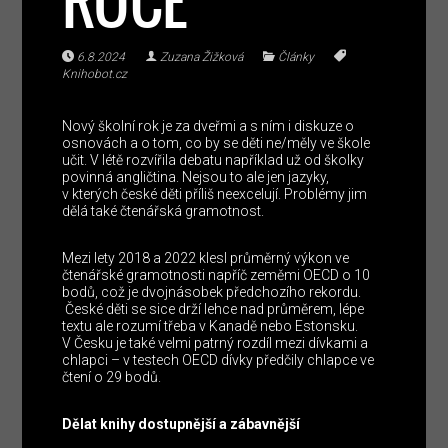
RUCE
6.8.2024
Zuzana Žižková
Články
Knihobot.cz
Nový školní rok je za dveřmi a s ním i diskuze o
osnovách a o tom, co by se děti ne/měly ve škole
učit. V létě rozvířila debatu například už od školky
povinná angličtina. Nejsou to ale jen jazyky,
v kterých české děti příliš neexcelují. Problémy jim
dělá také čtenářská gramotnost.
Mezi lety 2018 a 2022 klesl průměrný výkon ve
čtenářské gramotnosti napříč zeměmi OECD o 10
bodů, což je dvojnásobek předchozího rekordu.
České děti se sice drží lehce nad průměrem, lépe
textu ale rozumí třeba v Kanadě nebo Estonsku.
V Česku je také velmi patrný rozdíl mezi dívkami a
chlapci – v testech OECD dívky předčily chlapce ve
čtení o 29 bodů.
Dělat knihy dostupnější a zábavnější