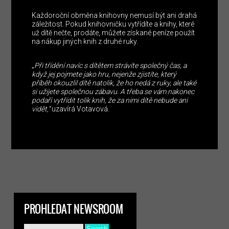
Každoroční obměna knihovny nemusí být ani drahá
záležitost. Pokud knihovničku vytřídíte a knihy, které
už dítě nečte, prodáte, můžete získané peníze použít
na nákup jiných knih z druhé ruky.
„
Při třídění navíc s dítětem strávíte společný čas, a
když jej pojmete jako hru, nejenže zjistíte, který
příběh okouzlil dítě natolik, že ho nedá z ruky, ale také
si užijete společnou zábavu. A třeba se vám nakonec
podaří vytřídit tolik knih, že za nimi dítě nebude ani
vidět,“
uzavírá Votavová.
PROHLEDAT NEWSROOM