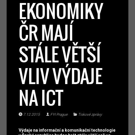
EKONOMIKY
ČR MAJÍ
STÁLE VĚTŠÍ
VLIV VÝDAJE
NA ICT
7.12.2015
FYI Prague
Tiskové zprávy
Výdaje na informační a komunikační technologie