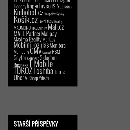
Electro Dad
Inveo
Imper
iSTYLE
Hedepy
Kaktus
Knihobot.cz
Koupelny Syrový
Košík.cz
Lokni
M&M Reality
Mall.cz
MADMONQ
MAGENTA TV
MALL Partner
Mallpay
Maxima Reality
Merk.cz
Mobilní rozhlas
Monitora
OMV
RSM
Munipolis
Ownest
Seyfor
Skladon
T-
skinners
T-Mobile
Business
TOKOZ
Toshiba
Turris
Uber
V-Sharp
Ydistri
STARŠÍ PŘÍSPĚVKY