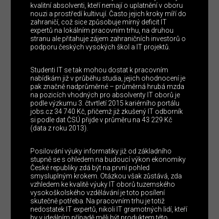
kvalitní absolventi, kteří nemají o uplatnění v oboru
nouzi a prostředí kultivují. Často jejich kroky míří do
zahraničí, což sice způsobuje mírný deficit IT
expertů na lokálním pracovním trhu, na druhou
stranu ale přitahuje zájem zahraničních investorů o
podporu českých vysokých škol a IT projektů.
Studenti IT se tak mohou dostat k pracovním
nabídkám již v průběhu studia, jejich ohodnocení je
pak značně nadprůměrné – průměrná hrubá mzda
na pozicích vhodných pro absolventy IT oborů je
podle výzkumu 3. čtvrtletí 2015 kariérního portálu
jobs.cz 34 740 Kč, přičemž již zkušený IT odborník
si podle dat ČSÚ přijde v průměru na 43 229 Kč
(data z roku 2013).
Posilování výuky informatiky již od základního
stupně se s ohledem na budoucí výkon ekonomiky
České republiky zdá být na první pohled
smysluplným krokem. Otázkou však zůstává, zda
vzhledem ke kvalitě výuky IT oborů tuzemského
vysokoškolského vzdělávání je toto posílení
skutečně potřeba. Na pracovním trhu je totiž
nedostatek IT expertů, nikoli IT gramotných lidí, kteří
by v ideálním případě měli být produktem této