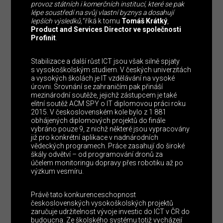
provoz státních i komerčních institucí, které se pak
lépe soustředí na svůj vlastní byznys a dosahují
lepších výsledků,“
říká k tomu
Tomáš Krátký
,
Product and Services Director ve společnosti
Profinit
.
Stabilizace a další růst ICT jsou však silně spjaty
s vysokoškolským studiem. V českých univerzitách
a vysokých školách je IT vzdělávání na vysoké
úrovni. Srovnání se zahraničím pak přináší
mezinárodní soutěže, jejichž zástupcem je také
elitní soutěž ACM SPY o IT diplomovou práci roku
2015. V československém kole bylo z 1 881
obhájených diplomových projektů do finále
vybráno pouze 9, z nichž některé jsou vypracovány
již pro konkrétní aplikace v nadnárodních
vědeckých programech. Práce zasahují do široké
škály odvětví – od programování dronů za
účelem monitoringu dopravy přes robotiku až po
výzkum vesmíru.
Právě tato konkurenceschopnost
československých vysokoškolských projektů
zaručuje udržitelnost vývoje investic do ICT v ČR do
budoucna. Ze školského systému totiž vycházejí