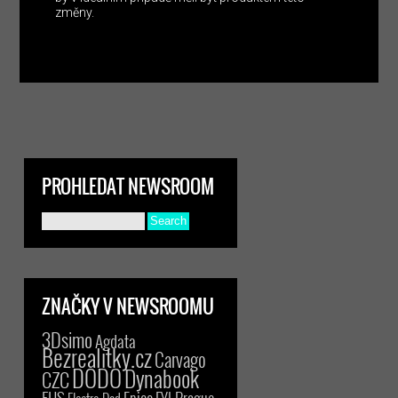
změny.
PROHLEDAT NEWSROOM
ZNAČKY V NEWSROOMU
3Dsimo
Agdata
Bezrealitky.cz
Carvago
DODO
Dynabook
CZC
EHS
Epico
FYI Prague