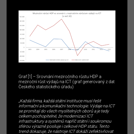
Graf [1] – Srovnání meziročního růstu HDP a
meziroční růst výdajů na ICT (graf generovaný z dat
Českého statistického úřadu)
„Každá firma, každá státní instituce musí řešit
informační a komunikační technologie. Výdaje na ICT
se promítají do všech myslitelných oborů a je tedy
celkem pochopitelné, že modernizací ICT
infrastruktury a systémů napříč státní i soukromou
sférou výrazně posiluje i celkové HDP státu. Tento
trend dokazuje, že nástroje ICT dokáží zefektivňovat