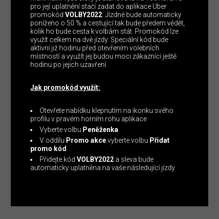
pro její uplatnění stačí zadat do aplikace Uber
promokód
VOLBY2022
. Jízdné bude automaticky
poníženo o 50 % a cestující tak bude předem vědět,
kolik ho bude cesta k volbám stát. Promokód lze
využít celkem na dvě jízdy. Speciální kód bude
aktivní již hodinu před otevřením volebních
místností a využít jej budou moci zákazníci ještě
hodinu po jejich uzavření.
Jak promokód využít:
Otevřete nabídku klepnutím na ikonku svého
profilu v pravém horním rohu aplikace
Vyberte volbu
Peněženka
V oddílu
Promo akce
vyberte volbu
Přidat
promo kód
Přidejte kód
VOLBY2022
a sleva bude
automaticky uplatněna na vaše následující jízdy