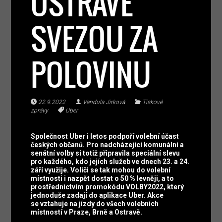
OSTRAVĚ
SVEZOU ZA
POLOVINU
22.9.2022
Vendula Jirková
Tiskové
zprávy
Uber
Společnost Uber i letos podpoří volební účast
českých občanů. Pro nadcházející komunální a
senátní volby si totiž připravila speciální slevu
pro každého, kdo jejích služeb ve dnech 23. a 24.
září využije. Voliči se tak mohou do volební
místnosti i nazpět dostat o 50 % levněji, a to
prostřednictvím promokódu VOLBY2022, který
jednoduše zadají do aplikace Uber. Akce
se vztahuje na jízdy do všech volebních
místností v Praze, Brně a Ostravě.