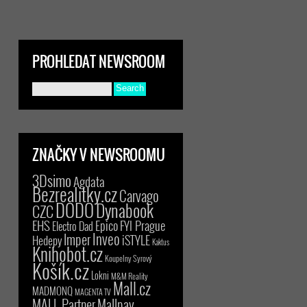
PROHLEDAT NEWSROOM
ZNAČKY V NEWSROOMU
3Dsimo
Agdata
Bezrealitky.cz
Carvago
DODO
Dynabook
CZC
EHS
Epico
FYI Prague
Electro Dad
Inveo
Imper
iSTYLE
Hedepy
Kaktus
Knihobot.cz
Koupelny Syrový
Košík.cz
Lokni
M&M Reality
Mall.cz
MADMONQ
MAGENTA TV
MALL Partner
Mallpay