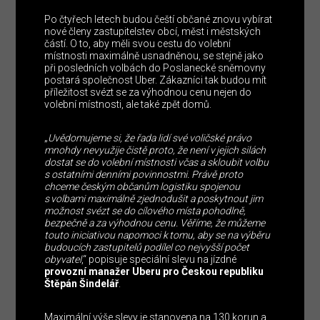
Po čtyřech letech budou čeští občané znovu vybírat
nové členy zastupitelstev obcí, měst i městských
částí. O to, aby měli svou cestu do volební
místnosti maximálně usnadněnou, se stejně jako
při posledních volbách do Poslanecké sněmovny
postará společnost Uber. Zákazníci tak budou mít
příležitost svézt se za výhodnou cenu nejen do
volební místnosti, ale také zpět domů.
„
Uvědomujeme si, že řada lidí své voličské právo
mnohdy nevyužije čistě proto, že není v jejich silách
dostat se do volební místnosti včas a skloubit volbu
s ostatními denními povinnostmi. Právě proto
chceme českým občanům logistiku spojenou
s volbami maximálně zjednodušit a poskytnout jim
možnost svézt se do cílového místa pohodlně,
bezpečně a za výhodnou cenu. Věříme, že můžeme
touto iniciativou napomoci k tomu, aby se na výběru
budoucích zastupitelů podílel co nejvyšší počet
obyvatel
,“ popisuje speciální slevu na jízdné
provozní manažer Uberu pro Českou republiku
Štěpán Šindelář
.
Maximální výše slevy je stanovena na 130 korun a