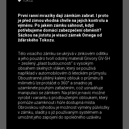
TOKOZ
První ranní mrazíky dají zámkům zabrat. I proto
je před zimou vhodná chvíle na jejich kontrolu a
výměnu. Po jakém zámku sáhnout, když
potřebujeme domácí zabezpečení obměnit?
Sázkou na jistotu je visací zámek Omega od
žďárského Tokozu.
Tělo visacího zámku se ukrývá v zinkovém odlitku
a jeho pouzdro tvoří odolný materiál Grivory GV-5H
– zesílený „plast budoucnosti“ s vysokým
obsahem skelných vláken, který se používá
například v automobilovém či leteckém průmyslu.
Oboustranně jištěný kalený oblouk o průměru 8
milimetrů lze protáčet o 360° a snadno jej
uzamknete pouhým zatlačením, což usnadňuje
manipulaci se zámkem. Na přání je navíc možné
vyrobit i variantu s prodlouženým obloukem, který
pomůže uzamknout i hůře dostupná místa.
Obrovskou výhodou je možnost výměny půlvložky
v zámku, sladit ji s již používaným systémem a
umožnit jeho zapojení do společného uzávěru.