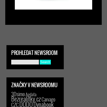
PROHLEDAT NEWSROOM
ZNAČKY V NEWSROOMU
3Dsimo
Agdata
Bezrealitky.cz
Carvago
DODO
Dynabook
CZC