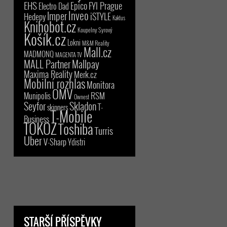
EHS
Epico
FYI Prague
Electro Dad
Inveo
Imper
iSTYLE
Hedepy
Kaktus
Knihobot.cz
Koupelny Syrový
Košík.cz
Lokni
M&M Reality
Mall.cz
MADMONQ
MAGENTA TV
MALL Partner
Mallpay
Maxima Reality
Merk.cz
Mobilní rozhlas
Monitora
OMV
RSM
Munipolis
Ownest
Seyfor
Skladon
T-
skinners
T-Mobile
Business
TOKOZ
Toshiba
Turris
Uber
V-Sharp
Ydistri
STARŠÍ PŘÍSPĚVKY