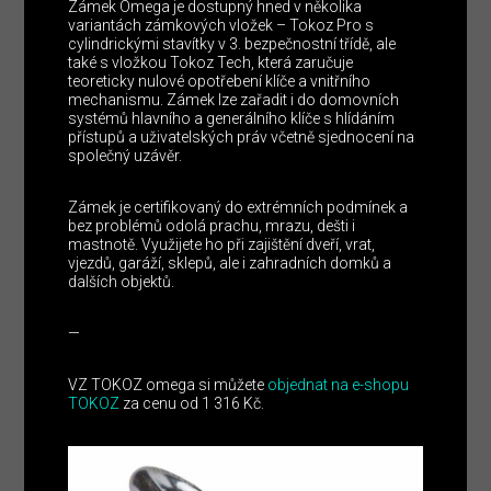
Zámek Omega je dostupný hned v několika
variantách zámkových vložek – Tokoz Pro s
cylindrickými stavítky v 3. bezpečnostní třídě, ale
také s vložkou Tokoz Tech, která zaručuje
teoreticky nulové opotřebení klíče a vnitřního
mechanismu. Zámek lze zařadit i do domovních
systémů hlavního a generálního klíče s hlídáním
přístupů a uživatelských práv včetně sjednocení na
společný uzávěr.
Zámek je certifikovaný do extrémních podmínek a
bez problémů odolá prachu, mrazu, dešti i
mastnotě. Využijete ho při zajištění dveří, vrat,
vjezdů, garáží, sklepů, ale i zahradních domků a
dalších objektů.
—
VZ TOKOZ omega si můžete
objednat na e-shopu
TOKOZ
za cenu od 1 316 Kč.