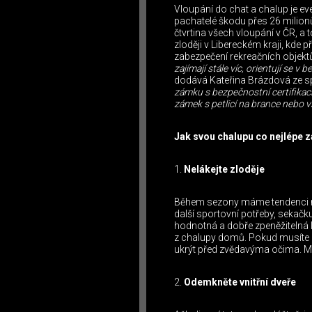
Vloupání do chat a chalup je ev
pachatelé škodu přes 26 milionů
čtvrtina všech vloupání v ČR, a 
zloději v Libereckém kraji, kde 
zabezpečení rekreačních objektů
zajímají stále víc, orientují se v
dodává Kateřina Brázdová ze 
zámku s bezpečnostní certifikací 
zámek s petlicí na brance nebo v
Jak svou chalupu co nejlépe 
Nelákejte zloděje
Během sezony máme tendenci na 
další sportovní potřeby, sekačku
hodnotná a dobře zpeněžitelná 
z chalupy domů. Pokud musíte pře
ukrýt před zvědavýma očima. Můž
Odemkněte vnitřní dveře