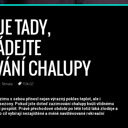
JE TADY,
ÁDEJTE
VÁNÍ CHALUPY
Témata
TOKOZ
u s sebou přinesl nejen výrazný pokles teplot, ale i
 sezony. Pokud jste doteď zazimování chalupy kvůli vlídnému
i pospíšit. Právě přechodové období po létě totiž láká zloděje a
o cíl vybírají nezajištěné a méně navštěvované rekreační