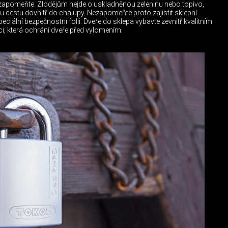
zapomeňte. Zlodějům nejde o uskladněnou zeleninu nebo topivo,
 cestu dovnitř do chalupy. Nezapomeňte proto zajistit sklepní
ciální bezpečnostní folii. Dveře do sklepa vybavte zevnitř kvalitním
ci, která ochrání dveře před vylomením.