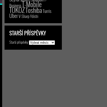
T-Mobile
Business
TOKOZ
Toshiba
Turris
Uber
V-Sharp
Ydistri
STARŠÍ PŘÍSPĚVKY
Starší příspěvky