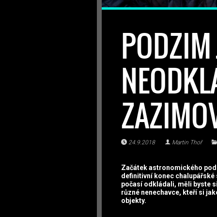
PODZIM 
NEODKL
ZAZIMO
24.9.2018
Martin Thoř
Začátek astronomického podzim
definitivní konec chalupářské
počasí odkládali, měli byste s
různé nenechavce, kteří si jak
objekty.