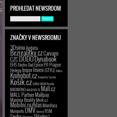
PROHLEDAT NEWSROOM
ZNAČKY V NEWSROOMU
3Dsimo
Agdata
Bezrealitky.cz
Carvago
DODO
Dynabook
CZC
EHS
Epico
FYI Prague
Electro Dad
Inveo
Imper
iSTYLE
Hedepy
Kaktus
Knihobot.cz
Koupelny Syrový
Košík.cz
Lokni
M&M Reality
Mall.cz
MADMONQ
MAGENTA TV
MALL Partner
Mallpay
Maxima Reality
Merk.cz
Mobilní rozhlas
Monitora
OMV
RSM
Munipolis
Ownest
Seyfor
Skladon
T-
skinners