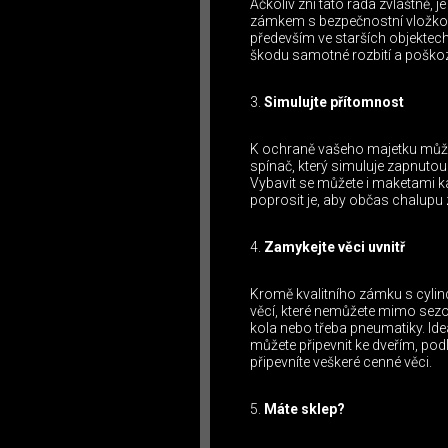
Ačkoliv zní tato rada zvláštně,
zámkem s bezpečnostní vložkou b
především ve starších objektec
škodu samotné rozbití a poškoze
Simulujte přítomnost
K ochraně vašeho majetku můžet
spínač, který simuluje zapnutou
Vybavit se můžete i maketami k
poprosit je, aby občas chalupu 
Zamykejte věci uvnitř
Kromě kvalitního zámku s cylin
věcí, které nemůžete mimo sezon
kola nebo třeba pneumatiky. Id
můžete připevnit ke dveřím, po
připevníte veškeré cenné věci.
Máte sklep?