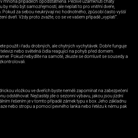
 je v mnoha případech opodstatněná. Pečlivé uzamknutí chaty
y mělo být samozřejmostí, ale neplatí to pro vnitřní dveře,
h. Pokud za sebou neukrývají nic hodnotného, způsobí často vyšší
ní dveří. Vždy proto zvažte, co se ve vašem případě „vyplatí“.
e použít i řadu drobných, ale chytrých vychytávek. Dobře funguje
 televizi nebo světelná čidla reagující na pohyb před domem.
amer. Pokud nebydlíte na samotě, zkuste se domluvit se sousedy a
zkontrolovali.
drickou vložkou ve dveřích byste neměli zapomínat na zabezpečení
u odstěhovat. Nejčastěji jde o sezonní výbavu, jakou jsou jízdní
eálním řešením je v tomto případě zámek typu x box. Jeho základnu
dlaze nebo stropu a pomocí pevného lanka nebo řetězu k němu pak