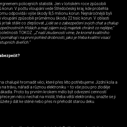
ergreenem policejních statistik. Jen v loňském roce způsobili
 korun. V počtu vloupání vede Středočeský kraj, kde proběhla
tomu odpovídá i výše škody 8,5 milionu korun. Nejnáročnější byli
při vloupání způsobili průměrnou škodu 22 tisíc korun. V oblasti
 je tak stále co zlepšovat
„Lidé se o zabezpečení svých chat a chalup
 bezpečnostních třídách a mají zájem svůj majetek chránit co nejlépe,“
společnosti TOKOZ.
„Z naší zkušenosti víme, že kromě kvalitního
pomáhají i na první pohled drobnosti, jako je třeba kvalitní visací
stupních dveřích.“
zabezpečit?
chalupě hromadit věci, které přes léto potřebujeme. Jízdní kola a
 na trávu, nářadí a různou elektroniku – to vše jsou pro zloděje
lákadla. Proto by prvním krokem mělo být odvezení cenností
ce jen něco nechat na místě, třeba větší elektroniku, snažte se ji
ete ji dát ke stěně nebo přes ni přehodit starou deku.