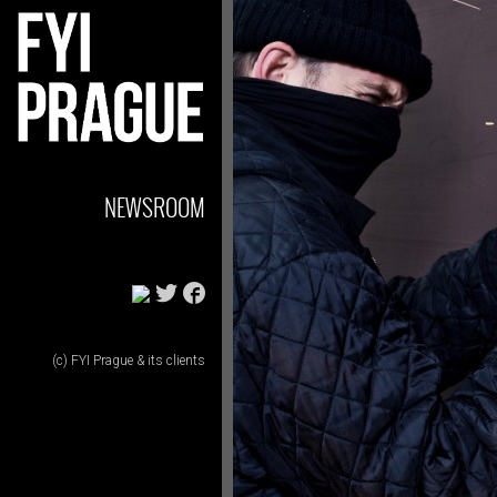
NEWSROOM
(c) FYI Prague & its clients