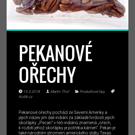
PEKANOVÉ
OŘECHY
15.3.2018
Martin Thoř
Produktové tipy
Košík.cz
Pekanové ořechy pochází ze Severní Ameriky a
jejich název jim dali indiáni za základě tvrdosti jejich
skořápky. „Pecan“ v řeči indiánů znamená „ořech,
k rozbití jehož skořápky je potřeba kámen“. Pekan je
také národním stromem amerického státu Texas.