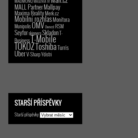
MADMONQ
MAGENTA TV
MALL Partner
Mallpay
Maxima Reality
Merk.cz
Mobilní rozhlas
Monitora
OMV
RSM
Munipolis
Ownest
Seyfor
Skladon
T-
skinners
T-Mobile
Business
TOKOZ
Toshiba
Turris
Uber
V-Sharp
Ydistri
STARŠÍ PŘÍSPĚVKY
Starší příspěvky