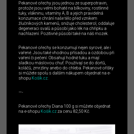
Pekanové ořechy jsou jednou ze superpotravin,
protože jsou velmi bohaté na bílkoviny, rostlinné
tuky, vlákninu, vitamíny A, B a jejich pravidelná
konzumace chrání naše tělo před vznikem
žlučníkových kamenů, snižuje cholesterol, oddaluje
degeneraci svalů a působí jako lék na chřipku a
nachlazení. Pozitivně působí také na náš mozek.
Pekanové ořechy se konzumují nejen syrové, ale i
vařené. Jsou také vhodnou přísadou a ozdobou při
vaření či pečení. Obsahují hodně tuku a mají
sladkou máslovou chuť. Používají se do dortů,
koláčů, zmrzliny anebo do chleba. Pekanové oříšky
si můžete spolu s dalším nákupem objednat na e-
shopu
Košík.cz
.
—-
Pekanové ořechy Diana 100 g si můžete objednat
na e-shopu
Košík.cz
za cenu 82,50 Kč.