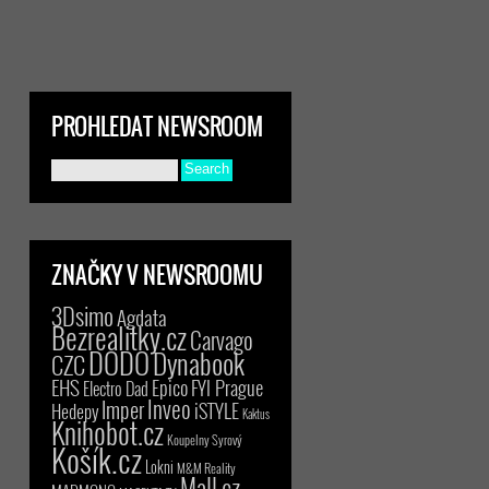
PROHLEDAT NEWSROOM
ZNAČKY V NEWSROOMU
3Dsimo
Agdata
Bezrealitky.cz
Carvago
DODO
Dynabook
CZC
EHS
Epico
FYI Prague
Electro Dad
Inveo
Imper
iSTYLE
Hedepy
Kaktus
Knihobot.cz
Koupelny Syrový
Košík.cz
Lokni
M&M Reality
Mall.cz