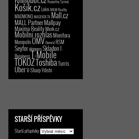
Koupelny Syrový
Košík.cz
Lokni
M&M Reality
Mall.cz
MADMONQ
MAGENTA TV
MALL Partner
Mallpay
Maxima Reality
Merk.cz
Mobilní rozhlas
Monitora
OMV
RSM
Munipolis
Ownest
Seyfor
Skladon
T-
skinners
T-Mobile
Business
TOKOZ
Toshiba
Turris
Uber
V-Sharp
Ydistri
STARŠÍ PŘÍSPĚVKY
Starší příspěvky