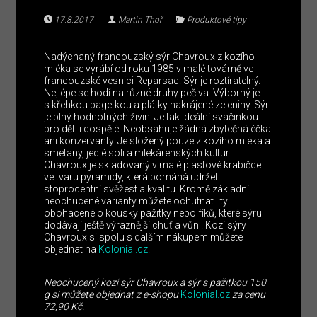
17.8.2017
Martin Thoř
Produktové tipy
Nadýchaný francouzský sýr Chavroux z kozího
mléka se vyrábí od roku 1985 v malé továrně ve
francouzské vesnici Reparsac. Sýr je roztíratelný.
Nejlépe se hodí na různé druhy pečiva. Výborný je
s křehkou bagetkou a plátky nakrájené zeleniny. Sýr
je plný hodnotných živin. Je tak ideální svačinkou
pro děti i dospělé. Neobsahuje žádná zbytečná éčka
ani konzervanty. Je složený pouze z kozího mléka a
smetany, jedlé soli a mlékárenských kultur.
Chavroux je skladovaný v malé plastové krabičce
ve tvaru pyramidy, která pomáhá udržet
stoprocentní svěžest a kvalitu. Kromě základní
neochucené varianty můžete ochutnat i ty
obohacené o kousky pažitky nebo fíků, které sýru
dodávají ještě výraznější chuť a vůni. Kozí sýry
Chavroux si spolu s dalším nákupem můžete
objednat na
Kolonial.cz
.
Neochucený
kozí sýr Chavroux a sýr s pažitkou 150
g si můžete objednat z e-shopu
Kolonial.cz
za cenu
72,90 Kč.