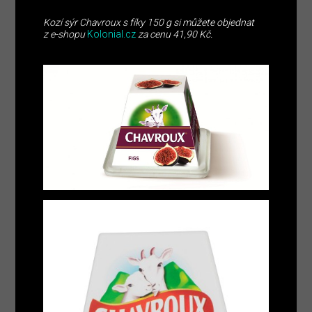
Kozí sýr Chavroux s fíky 150 g si můžete objednat
z e-shopu
Kolonial.cz
za cenu 41,90 Kč.