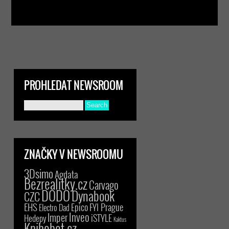
PROHLEDAT NEWSROOM
ZNAČKY V NEWSROOMU
3Dsimo
Agdata
Bezrealitky.cz
Carvago
DODO
Dynabook
CZC
EHS
Epico
FYI Prague
Electro Dad
Inveo
Imper
iSTYLE
Hedepy
Kaktus
Knihobot.cz