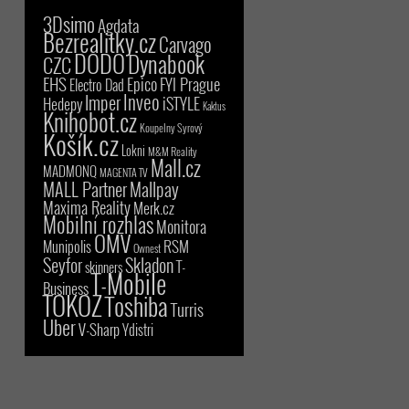
3Dsimo
Agdata
Bezrealitky.cz
Carvago
DODO
Dynabook
CZC
EHS
Epico
FYI Prague
Electro Dad
Inveo
Imper
iSTYLE
Hedepy
Kaktus
Knihobot.cz
Koupelny Syrový
Košík.cz
Lokni
M&M Reality
Mall.cz
MADMONQ
MAGENTA TV
MALL Partner
Mallpay
Maxima Reality
Merk.cz
Mobilní rozhlas
Monitora
OMV
RSM
Munipolis
Ownest
Seyfor
Skladon
T-
skinners
T-Mobile
Business
TOKOZ
Toshiba
Turris
Uber
V-Sharp
Ydistri