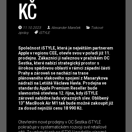
KČ
11.10.2023
Alexander Mareček
Tiskové
zprávy
iSTYLE
Společnost iSTYLE, která je největším partnerem
Apple v regionu CEE, otevře svou v pořadí již 11.
prodejnu. Zákazníci ji naleznou v pražském OC
Šestka, které nabízí strategický prostor s
širokou spádovou oblastí v rámci západní části
Prahy a zároveň se nachází na trase
plánovaného vlakového spojení z Masarykova
nádraží na Letiště Václava Havla. Prodejna ve
standardu Apple Premium Reseller bude
slavnostně otevřena 12. října, kdy iSTYLE
zároveň nabídne řadu výrazných slev. Oblíbený
13” MacBook Air M1 tak bude možné zakoupit již
za dosud nejnižší cenu 18 990 Kč.
Otevřením nové prodejny v OC Šestka iSTYLE
pokračuje v systematickém rozvoji své retailové
sítě. Za uplynulý rok se iSTYLU podařilo výrazně