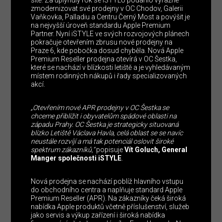
zmodernizovat své prodejny v OC Chodov, Galerii
Vaňkovka, Palladiu a Centru Černý Most a povýšit je
na nejvyšší úroveň standardu Apple Premium
Partner. Nyní iSTYLE ve svých rozvojových plánech
pokračuje otevřením zbrusu nové prodejny na
Praze 6, kde pobočka dosud chyběla. Nová Apple
Premium Reseller prodejna otevírá v OC Šestka,
které se nachází v blízkosti letiště a je vyhledávaným
místem rodinných nákupů i řady specializovaných
akcí.
„Otevřením nové APR prodejny v OC Šestka se
chceme přiblížit i obyvatelům spádové oblasti na
západu Prahy. OC Šestka je strategicky situovaná
blízko Letiště Václava Havla, celá oblast se se navíc
neustále rozvíjí a má tak potenciál oslovit široké
spektrum zákazníků,“
popisuje
Vít Goluch, General
Manger společnosti iSTYLE
.
Nová prodejna se nachází poblíž hlavního vstupu
do obchodního centra a naplňuje standard Apple
Premium Reseller (APR). Na zákazníky čeká široká
nabídka Apple produktů včetně příslušenství, služeb
jako servis a výkup zařízení i široká nabídka