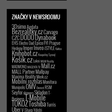
ZNAČKY V NEWSROOMU
3Dsimo
Agdata
Bezrealitky.cz
Carvago
DODO
Dynabook
CZC
EHS
Epico
FYI Prague
Electro Dad
Inveo
Imper
iSTYLE
Hedepy
Kaktus
Knihobot.cz
Koupelny Syrový
Košík.cz
Lokni
M&M Reality
Mall.cz
MADMONQ
MAGENTA TV
MALL Partner
Mallpay
Maxima Reality
Merk.cz
Mobilní rozhlas
Monitora
OMV
RSM
Munipolis
Ownest
Seyfor
Skladon
T-
skinners
T-Mobile
Business
TOKOZ
Toshiba
Turris
Uber
V-Sharp
Ydistri