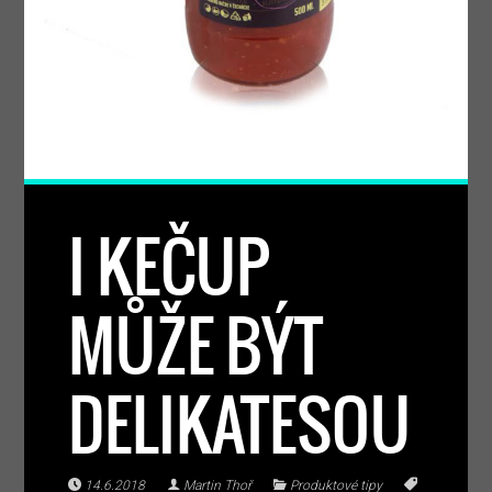
I KEČUP
MŮŽE BÝT
DELIKATESOU
14.6.2018
Martin Thoř
Produktové tipy