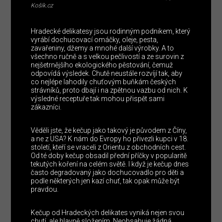
Košík.cz
Hradecké delikatesy jsou rodinným podnikem, který
vyrábí dochucovací omáčky, oleje, pesta,
zavařeniny, džemy a mnohé další výrobky. A to
všechno ručně a s velkou pečlivostí a ze surovin z
nejšetrnějšího ekologického pěstování, čemuž
odpovídá výsledek. Chutě neustále rozvíjí tak, aby
co nejlépe lahodily chuťovým buňkám českých
strávníků, proto dbají i na zpětnou vazbu od nich. K
výsledné receptuře tak mohou přispět sami
zákazníci.
Věděli jste, že kečup jako takový je původem z Číny,
a ne z USA? K nám do Evropy ho přivezli kupci v 18.
století, kteří se vraceli z Orientu z obchodních cest.
Od té doby kečup obsadil přední příčky v popularitě
tekutých koření na celém světě. I když je kečup dnes
často degradovaný jako dochucovadlo pro děti a
podle některých jen kazí chuť, tak opak může být
pravdou.
Kečup od Hradeckých delikates vyniká nejen svou
chutí, ale hlavně složením. Neobsahuje žádná