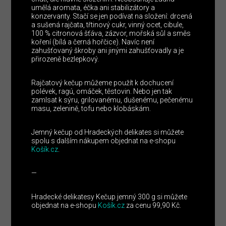
umělá aromata, éčka ani stabilizátory a
konzervanty. Stačí se jen podívat na složení: drcená
a sušená rajčata, třtinový cukr, vinný ocet, cibule,
100 % citronová šťáva, zázvor, mořská sůl a směs
koření (bílá a černá hořčice). Navíc není
zahušťovaný škroby ani jinými zahušťovadly a je
přirozeně bezlepkový.
Rajčatový kečup můžeme použít k dochucení
polévek, ragú, omáček, těstovin. Nebo jen tak
zamlsat k sýru, grilovanému, dušenému, pečenému
masu, zelenině, tofu nebo klobáskám.
Jemný kečup od Hradeckých delikates si můžete
spolu s dalším nákupem objednat na e-shopu
Košík.cz
.
—
Hradecké delikatesy Kečup jemný 300 g si můžete
objednat na e-shopu
Košík.cz
za cenu 99,90 Kč.