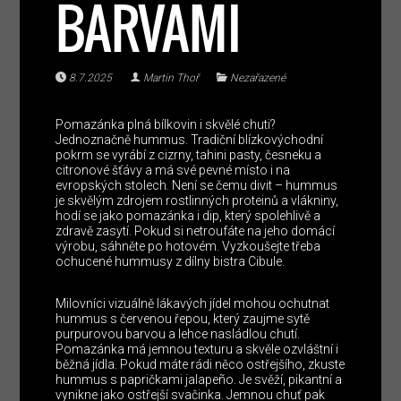
BARVAMI
8.7.2025
Martin Thoř
Nezařazené
Pomazánka plná bílkovin i skvělé chuti?
Jednoznačně hummus. Tradiční blízkovýchodní
pokrm se vyrábí z cizrny, tahini pasty, česneku a
citronové šťávy a má své pevné místo i na
evropských stolech. Není se čemu divit – hummus
je skvělým zdrojem rostlinných proteinů a vlákniny,
hodí se jako pomazánka i dip, který spolehlivě a
zdravě zasytí. Pokud si netroufáte na jeho domácí
výrobu, sáhněte po hotovém. Vyzkoušejte třeba
ochucené hummusy z dílny bistra Cibule.
Milovníci vizuálně lákavých jídel mohou ochutnat
hummus s červenou řepou, který zaujme sytě
purpurovou barvou a lehce nasládlou chutí.
Pomazánka má jemnou texturu a skvěle ozvláštní i
běžná jídla. Pokud máte rádi něco ostřejšího, zkuste
hummus s papričkami jalapeño. Je svěží, pikantní a
vynikne jako ostřejší svačinka. Jemnou chuť pak