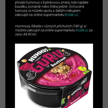
přináší hummus s bylinkovou směsí, kde najdete
bazalku, koriandr nebo třeba petžel. Ochucené
humusy si můžete spolu s dalším nákupem
zakoupit na online supermarketu
Košík.cz
.
Hummusy Ribella v různých příchutích (180 g) si
můžete zakoupit na online supermarketu
Košík.cz
za
cenu 44,90 Kč.