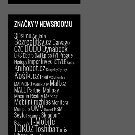
ZNAČKY V NEWSROOMU
3Dsimo
Agdata
Bezrealitky.cz
Carvago
DODO
Dynabook
CZC
EHS
Epico
FYI Prague
Electro Dad
Inveo
Imper
iSTYLE
Hedepy
Kaktus
Knihobot.cz
Koupelny Syrový
Košík.cz
Lokni
M&M Reality
Mall.cz
MADMONQ
MAGENTA TV
MALL Partner
Mallpay
Maxima Reality
Merk.cz
Mobilní rozhlas
Monitora
OMV
RSM
Munipolis
Ownest
Seyfor
Skladon
T-
skinners
T-Mobile
Business
TOKOZ
Toshiba
Turris