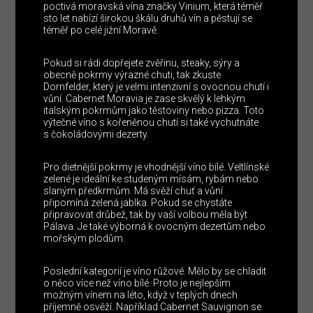
poctivá moravská vína značky Vinium, která téměř
sto let nabízí širokou škálu druhů vín a pěstují se
téměř po celé jižní Moravě.
Pokud si rádi dopřejete zvěřinu, steaky, sýry a
obecně pokrmy výrazné chuti, tak zkuste
Dornfelder, který je velmi intenzivní s ovocnou chutí i
vůní. Cabernet Moravia je zase skvělý k lehkým
italským pokrmům jako těstoviny nebo pizza. Toto
výtečné víno s kořeněnou chutí si také vychutnáte
s čokoládovými dezerty.
Pro dietnější pokrmy je vhodnější víno bílé. Veltlínské
zelené je ideální ke studeným mísám, rybám nebo
slaným předkrmům. Má svěží chuť a vůní
připomíná zelená jablka. Pokud se chystáte
připravovat drůbež, tak by vaší volbou měla být
Pálava. Je také výborná k ovocným dezertům nebo
mořským plodům.
Poslední kategorií je víno růžové. Mělo by se chladit
o něco více než víno bílé. Proto je nejlepším
možným vínem na léto, když v teplých dnech
příjemně osvěží. Například Cabernet Sauvignon se