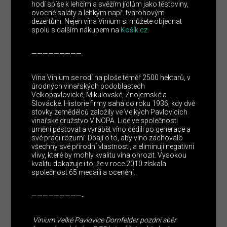
hodí spíše k lehčím a svěžím jídlům jako těstoviny,
ovocné saláty a lehkým např. tvarohovým
dezertům. Nejen vína Vinium si můžete objednat
spolu s dalším nákupem na
Košík.cz
.
—————————-
Vína Vinium se rodí na ploše téměř 2500 hektarů, v
úrodných vinařských podoblastech
Velkopavlovické, Mikulovské, Znojemské a
Slovácké. Historie firmy sahá do roku 1936, kdy dvě
stovky zemědělců založily ve Velkých Pavlovicích
vinařské družstvo VINOPA. Lidé ve společnosti
umění pěstovat a vyrábět víno dědili po generace a
své práci rozumí. Dbají o to, aby víno zachovalo
všechny své přírodní vlastnosti, a eliminují negativní
vlivy, které by mohly kvalitu vína ohrozit. Vysokou
kvalitu dokazuje i to, že v roce 2010 získala
společnost 65 medailí a ocenění.
—————————-
Vinium Velké Pavlovice Dornfelder pozdní sběr