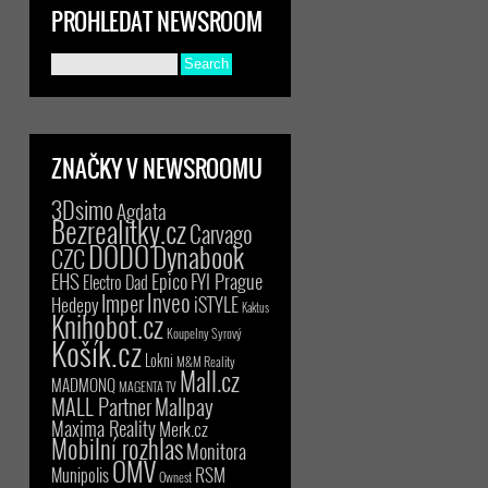
PROHLEDAT NEWSROOM
ZNAČKY V NEWSROOMU
3Dsimo
Agdata
Bezrealitky.cz
Carvago
DODO
Dynabook
CZC
EHS
Epico
FYI Prague
Electro Dad
Inveo
Imper
iSTYLE
Hedepy
Kaktus
Knihobot.cz
Koupelny Syrový
Košík.cz
Lokni
M&M Reality
Mall.cz
MADMONQ
MAGENTA TV
MALL Partner
Mallpay
Maxima Reality
Merk.cz
Mobilní rozhlas
Monitora
OMV
RSM
Munipolis
Ownest