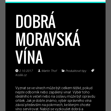
DOBRÁ
MORAVSKÁ
VÍNA
2.10.2017
Martin Thoř
Produktové tipy
Košík.cz
Vyznat se ve vínech může být celkem těžké, pokud
nejste odborník nebo zapálený vinař. Výběr toho
ideálního k večeři nebo na oslavu může být opravdu
oříšek. Jak je dobře známo, výběr správného vína
závisí především na pokrmech, ke kterým chcete
víno servírovat. Nabízí se vyzkoušet dobrá a