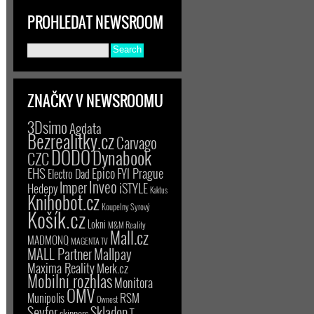
PROHLEDAT NEWSROOM
ZNAČKY V NEWSROOMU
3Dsimo
Agdata
Bezrealitky.cz
Carvago
DODO
Dynabook
CZC
EHS
Epico
FYI Prague
Electro Dad
Inveo
Imper
iSTYLE
Hedepy
Kaktus
Knihobot.cz
Koupelny Syrový
Košík.cz
Lokni
M&M Reality
Mall.cz
MADMONQ
MAGENTA TV
MALL Partner
Mallpay
Maxima Reality
Merk.cz
Mobilní rozhlas
Monitora
OMV
RSM
Munipolis
Ownest
Seyfor
Skladon
T-
skinners