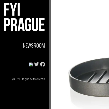
NEWSROOM
(c) FYI Prague & its clients