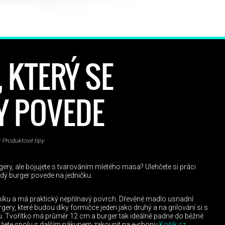
 KTERÝ SE
Y POVEDE
Produktové tipy
rgery, ale bojujete s tvarováním mletého masa? Ulehčete si práci
ždý burger povede na jedničku.
liníku a má praktický nepřilnavý povrch. Dřevěné madlo usnadní
ery, které budou díky formičce jeden jako druhý a na grilování si s
. Tvořítko má průměr 12 cm a burger tak ideálně padne do běžné
můžete spolu s dalším nákupem zakoupit na e-shopu
Košík.cz
.