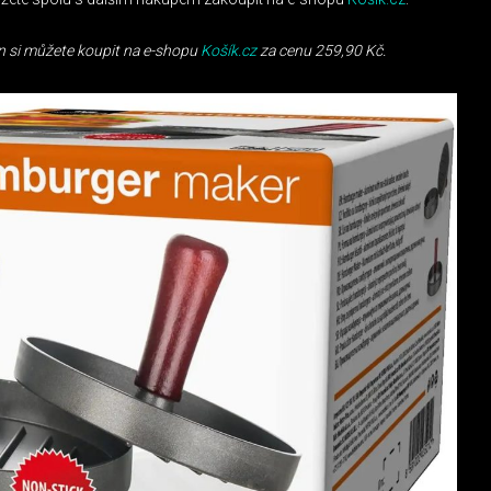
n si můžete koupit na e-shopu
Košík.cz
za cenu 259,90 Kč.