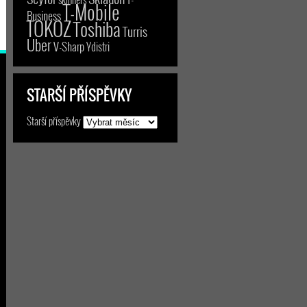
T-Mobile
Business
TOKOZ
Toshiba
Turris
Uber
V-Sharp
Ydistri
STARŠÍ PŘÍSPĚVKY
Starší příspěvky