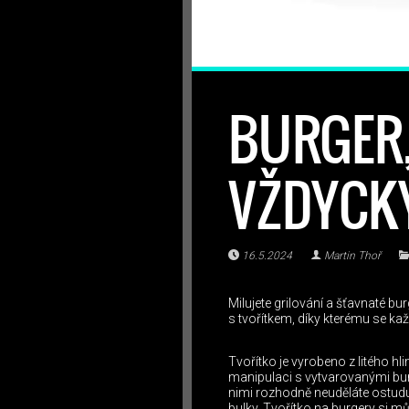
BURGER,
VŽDYCK
16.5.2024
Martin Thoř
Milujete grilování a šťavnaté bu
s tvořítkem, díky kterému se ka
Tvořítko je vyrobeno z litého h
manipulaci s vytvarovanými burg
nimi rozhodně neuděláte ostudu
bulky. Tvořítko na burgery si 