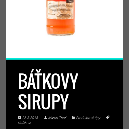
BÁŤKOVY
SIRUPY
28.5.2018
Martin Thoř
Produktové tipy
Košík.cz