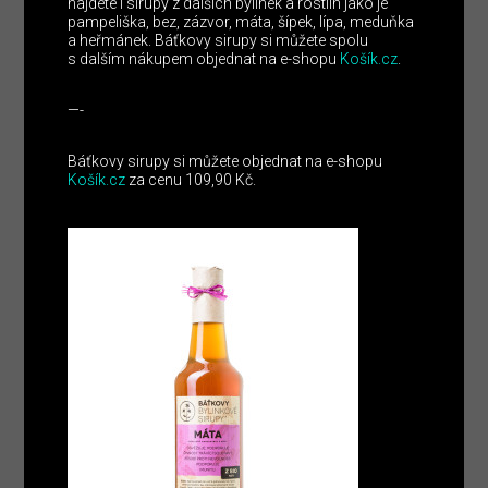
najdete i sirupy z dalších bylinek a rostlin jako je
pampeliška, bez, zázvor, máta, šípek, lípa, meduňka
a heřmánek. Báťkovy sirupy si můžete spolu
s dalším nákupem objednat na e-shopu
Košík.cz
.
—-
Báťkovy sirupy si můžete objednat na e-shopu
Košík.cz
za cenu 109,90 Kč.