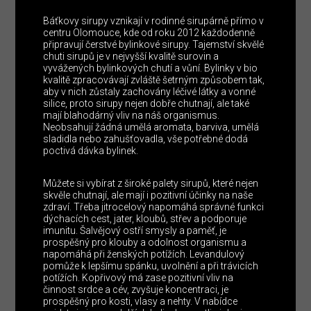
Báťkovy sirupy vznikají v rodinné sirupárně přímo v
centru Olomouce, kde od roku 2012 každodenně
připravují čerstvé bylinkové sirupy. Tajemství skvělé
chuti sirupů je v nejvyšší kvalitě surovin a
vyvážených bylinkových chutí a vůní. Bylinky v bio
kvalitě zpracovávají zvláště šetrným způsobem tak,
aby v nich zůstaly zachovány léčivé látky a vonné
silice, proto sirupy nejen dobře chutnají, ale také
mají blahodárný vliv na náš organismus.
Neobsahují žádná umělá aromata, barviva, umělá
sladidla nebo zahušťovadla, vše potřebné dodá
poctivá dávka bylinek.
Můžete si vybírat z široké palety sirupů, které nejen
skvěle chutnají, ale mají i pozitivní účinky na naše
zdraví. Třeba jitrocelový napomáhá správné funkci
dýchacích cest, jater, kloubů, střev a podporuje
imunitu. Šalvějový ostří smysly a paměť, je
prospěšný pro klouby a odolnost organismu a
napomáhá při ženských potížích. Levandulový
pomůže k lepšímu spánku, uvolnění a při trávicích
potížích. Kopřivový má zase pozitivní vliv na
činnost srdce a cév, zvyšuje koncentraci, je
prospěšný pro kosti, vlasy a nehty. V nabídce