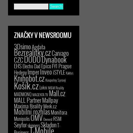
ZNAČKY V NEWSROOMU
3Dsimo
Agdata
Bezrealitky.cz
Carvago
DODO
Dynabook
CZC
EHS
Epico
FYI Prague
Electro Dad
Inveo
Imper
iSTYLE
Hedepy
Kaktus
Knihobot.cz
Koupelny Syrový
Košík.cz
Lokni
M&M Reality
Mall.cz
MADMONQ
MAGENTA TV
MALL Partner
Mallpay
Maxima Reality
Merk.cz
Mobilní rozhlas
Monitora
OMV
RSM
Munipolis
Ownest
Seyfor
Skladon
T-
skinners
T-Mobile
Business