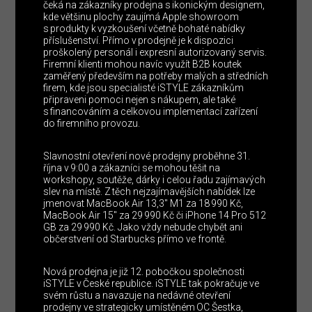
čeká na zákazníky prodejna s ikonickým designem,
kde většinu plochy zaujímá Apple showroom
s produkty k vyzkoušení včetně bohaté nabídky
příslušenství. Přímo v prodejně je k dispozici
proškolený personál i expresní autorizovaný servis.
Firemní klienti mohou navíc využít B2B koutek
zaměřený především na potřeby malých a středních
firem, kde jsou specialisté iSTYLE zákazníkům
připraveni pomoci nejen s nákupem, ale také
s financováním a celkovou implementací zařízení
do firemního provozu.
Slavnostní otevření nové prodejny proběhne 31.
října v 9:00 a zákazníci se mohou těšit na
workshopy, soutěže, dárky i celou řadu zajímavých
slev na místě. Z těch nejzajímavějších nabídek lze
jmenovat MacBook Air 13,3″ M1 za 18 990 Kč,
MacBook Air 15″ za 29 990 Kč či iPhone 14 Pro 512
GB za 29 990 Kč. Jako vždy nebude chybět ani
občerstvení od Starbucks přímo ve frontě.
Nová prodejna je již 12. pobočkou společnosti
iSTYLE v České republice. iSTYLE tak pokračuje ve
svém růstu a navazuje na nedávné otevření
prodejny ve strategicky umístěném OC Šestka,