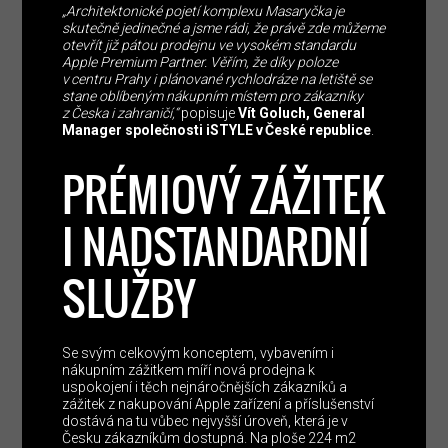
„Architektonické pojetí komplexu Masaryčka je
skutečně jedinečné a jsme rádi, že právě zde můžeme
otevřít již pátou prodejnu ve vysokém standardu
Apple Premium Partner. Věřím, že díky poloze
v centru Prahy i plánované rychlodráze na letiště se
stane oblíbeným nákupním místem pro zákazníky
z Česka i zahraničí,“
popisuje
Vít Goluch, General
Manager společnosti iSTYLE v České republice
.
PRÉMIOVÝ ZÁŽITEK
I NADSTANDARDNÍ
SLUŽBY
Se svým celkovým konceptem, vybavením i
nákupním zážitkem míří nová prodejna k
uspokojení i těch nejnáročnějších zákazníků a
zážitek z nakupování Apple zařízení a příslušenství
dostává na tu vůbec nejvyšší úroveň, která je v
Česku zákazníkům dostupná. Na ploše 224 m2