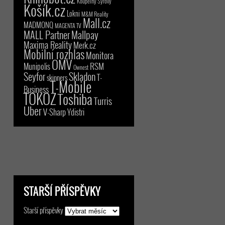
Koupelny Syrový
Košík.cz
Lokni
M&M Reality
Mall.cz
MADMONQ
MAGENTA TV
MALL Partner
Mallpay
Maxima Reality
Merk.cz
Mobilní rozhlas
Monitora
OMV
RSM
Munipolis
Ownest
Seyfor
Skladon
T-
skinners
T-Mobile
Business
TOKOZ
Toshiba
Turris
Uber
V-Sharp
Ydistri
STARŠÍ PŘÍSPĚVKY
Starší příspěvky