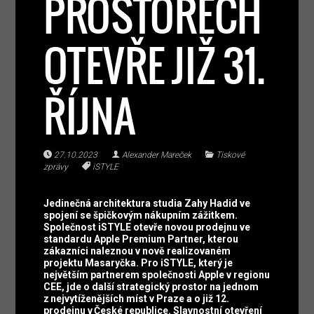
PROSTORECH
OTEVŘE JIŽ 31.
ŘÍJNA
27.10.2023
Alexander Mareček
Tiskové
zprávy
iSTYLE
Jedinečná architektura studia Zahy Hadid ve
spojení se špičkovým nákupním zážitkem.
Společnost iSTYLE otevře novou prodejnu ve
standardu Apple Premium Partner, kterou
zákazníci naleznou v nově realizovaném
projektu Masaryčka. Pro iSTYLE, který je
největším partnerem společnosti Apple v regionu
CEE, jde o další strategický prostor na jednom
z nejvytíženějších míst v Praze a o již 12.
prodejnu v České republice. Slavnostní otevření