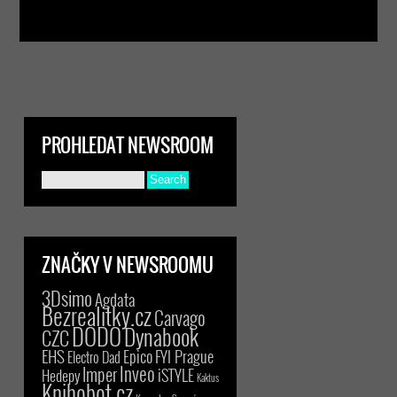
PROHLEDAT NEWSROOM
ZNAČKY V NEWSROOMU
3Dsimo
Agdata
Bezrealitky.cz
Carvago
DODO
Dynabook
CZC
EHS
Epico
FYI Prague
Electro Dad
Inveo
Imper
iSTYLE
Hedepy
Kaktus
Knihobot.cz