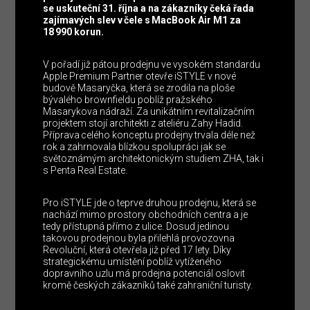
se uskuteční 31. října a na zákazníky čeká řada
zajímavých slev v čele s MacBook Air M1 za
18 990 korun.
V pořadí již pátou prodejnu ve vysokém standardu
Apple Premium Partner otevře iSTYLE v nové
budově Masaryčka, která se zrodila na ploše
bývalého brownfieldu poblíž pražského
Masarykova nádraží. Za unikátním revitalizačním
projektem stojí architekti z ateliéru Zahy Hadid.
Příprava celého konceptu prodejny trvala déle než
rok a zahrnovala blízkou spolupráci jak se
světoznámým architektonickým studiem ZHA, tak i
s Penta Real Estate.
Pro iSTYLE jde o teprve druhou prodejnu, která se
nachází mimo prostory obchodních centra a je
tedy přístupná přímo z ulice. Dosud jedinou
takovou prodejnou byla přilehlá provozovna
Revoluční, která otevřela již před 17 lety. Díky
strategickému umístění poblíž vytíženého
dopravního uzlu má prodejna potenciál oslovit
kromě českých zákazníků také zahraniční turisty.