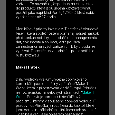
zařízení. To naznačuje, že podniky musí investovat
do produktů, která jsou určena k byznysovému
použití, jako například Portégé Z20t-C, která nabízí
výdrž baterie až 17 hodin.
Mezi klíčové priority investic v IT patří také cloudová
řešení, která společnostem pomáhají udržet náskok
před konkurencí díky jednoduššímu managementu
dat, dokumentů a aplikací, které používají
zaměstnanci na svých zařízeních. Díky cloudu lze
využívat IT prostředky v podnikání podle potřeb a
růstu byznysu.
Make IT Work
Další výsledky výzkumu včetně doplňkového
komentáře jsou obsaženy v příručce ‘Make IT
Work’, která je představena v celé Evropě. Příručku
je možné získat na webových stránkách ‘
Make IT
Work’
. Poskytuje pomoc k řešení klíčových
problémů, kterým v současné době čelí vedoucí IT
pracovníci. Příručka je rozdělena do kapitol, které
jsou odrazem základních pilířů firemních produktů
Toshiba a věnuje se oblastem bezpečnosti,