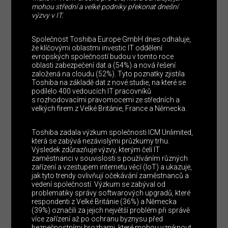
mohou střední a velké podniky překonat dnešní
výzvy v IT.
Společnost Toshiba Europe GmbH dnes odhaluje,
že klíčovými oblastmi investic IT oddělení
evropských společností budou v tomto roce
oblasti zabezpečení dat a (54%) a nová řešení
založená na cloudu (52%). Tyto poznatky zjistila
Toshiba na základě dat z nové studie, na které se
podílelo 400 vedoucích IT pracovníků
s rozhodovacími pravomocemi ze středních a
velkých firem z Velké Británie, France a Německa.
Toshiba zadala výzkum společnosti ICM Unlimited,
která se zabývá nezávislými průzkumy trhu.
Výsledek zdůrazňuje výzvy, kterým čelí IT
zaměstnanci v souvislosti s používáním různých
zařízení a vzestupem internetu věcí (IoT) a ukazuje,
jak tyto trendy ovlivňují očekávání zaměstnanců a
vedení společností. Výzkum se zabýval od
problematiky správy softwarových upgradů, které
respondenti z Velké Británie (36%) a Německa
(39%) označili za jejich největší problém při správě
více zařízení až po ochranu byznysu před
bezpečnostními hrozbami, které mohou vzniknout