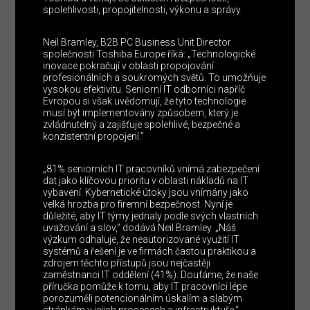
spolehlivosti, propojitelnosti, výkonu a správy.
Neil Bramley, B2B PC Business Unit Director
společnosti Toshiba Europe říká: „Technologické
inovace pokračují v oblasti propojování
profesionálních a soukromých světů. To umožňuje
vysokou efektivitu. Seniorní IT odborníci napříč
Evropou si však uvědomují, že tyto technologie
musí být implementovány způsobem, který je
zvládnutelný a zajišťuje spolehlivé, bezpečné a
konzistentní propojení.”
„81% seniorních IT pracovníků vnímá zabezpečení
dat jako klíčovou prioritu v oblasti nákladů na IT
vybavení. Kybernetické útoky jsou vnímány jako
velká hrozba pro firemní bezpečnost. Nyní je
důležité, aby IT týmy jednaly podle svých vlastních
uvažování a slov,” dodává Neil Bramley. „Náš
výzkum odhaluje, že neautorizované využití IT
systémů a řešení je ve firmách častou praktikou a
zdrojem těchto přístupů jsou nejčastěji
zaměstnanci IT oddělení (41%). Doufáme, že naše
příručka pomůže k tomu, aby IT pracovníci lépe
porozuměli potencionálním úskalím a slabým
stránkám v jejich procesech a infrastruktuře.“