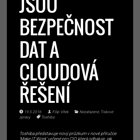
JSOU
BEZPEČNOST
DAT A
CLOUDOVÁ
ŘEŠENÍ
19.5.2016
Filip Vítek
Nezařazené
,
Tiskové
zprávy
Toshiba
Toshiba představuje nový průzkum v nové příručce
‘Make IT Work’ určené pro CIO, která odhaluje, jak