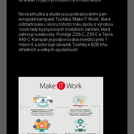
Nová příručka a studie jsou pokračováním pan-
evropské kampaně Toshiba ‘Make IT Work’, která
odstartovala v únoru tohoto roku spolu s výrobou
nové řady byznysových mobilních zařízení, která
zahrnují notebooky Portégé Z20t-C, Z30-C a Tecra
A40-C. Kampaň je podporována investicí přes 1
milion € a potvrzuje závazek Toshiby k B2B trhu
středních a velkých společností.