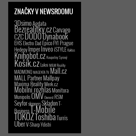
ZNAČKY V NEWSROOMU
3Dsimo
Agdata
Bezrealitky.cz
Carvago
DODO
Dynabook
CZC
EHS
Epico
FYI Prague
Electro Dad
Inveo
Imper
iSTYLE
Hedepy
Kaktus
Knihobot.cz
Koupelny Syrový
Košík.cz
Lokni
M&M Reality
Mall.cz
MADMONQ
MAGENTA TV
MALL Partner
Mallpay
Maxima Reality
Merk.cz
Mobilní rozhlas
Monitora
OMV
RSM
Munipolis
Ownest
Seyfor
Skladon
T-
skinners
T-Mobile
Business
TOKOZ
Toshiba
Turris
Uber
V-Sharp
Ydistri