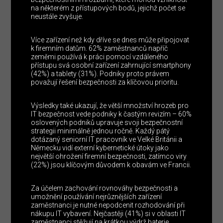
na některém z přístupových bodů, jejichž počet se
neustále zvyšuje.
Více zařízení než kdy dříve se dnes může připojovat
k firemním datům. 62% zaměstnanců napříč
zeměmi používá k práci pomocí vzdáleného
přístupu svá osobní zařízení zahrnující smartphony
(42%) a tablety (31%). Podniky proto právem
považují řešení bezpečnosti za klíčovou prioritu.
Výsledky také ukazují, že větší množství hrozeb pro
IT bezpečnost vede podniky k častým revizím – 60%
oslovených podniků upravuje svoji bezpečnostní
strategii minimálně jednou ročně. Každý pátý
dotázaný seniorní IT pracovník ve Velké Británii a
Německu vidí externí kybernetické útoky jako
největší ohrožení firemní bezpečnosti, zatímco viry
(22%) jsou klíčovým důvodem k obavám ve Francii.
Za účelem zachování rovnováhy bezpečnosti a
umožnění používání nejrůznějších zařízení
zaměstnanci je nutné nepodcenit rozhodování při
nákupu IT vybavení. Nejčastěji (41%) si v oblasti IT
zaměstnanci stěžují na krátkou výdrž baterie