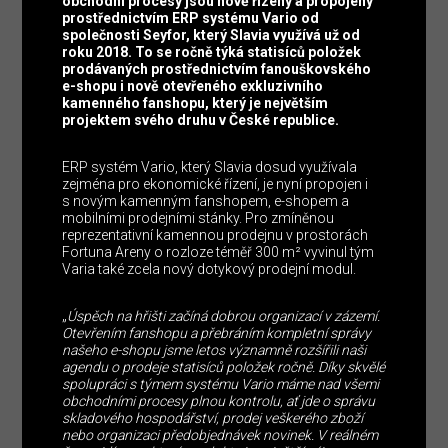
obchodní procesy jsou nově řízeny a propojeny
prostřednictvím ERP systému Vario od
společnosti Seyfor, který Slavia využívá už od
roku 2018. To se ročně týká statisíců položek
prodávaných prostřednictvím fanouškovského
e-shopu i nově otevřeného exkluzivního
kamenného fanshopu, který je největším
projektem svého druhu v České republice.
ERP systém Vario, který Slavia dosud využívala
zejména pro ekonomické řízení, je nyní propojen i
s novým kamenným fanshopem, e-shopem a
mobilními prodejními stánky. Pro zmíněnou
reprezentativní kamennou prodejnu v prostorách
Fortuna Areny o rozloze téměř 300 m² vyvinul tým
Varia také zcela nový dotykový prodejní modul.
„
Úspěch na hřišti začíná dobrou organizací v zázemí.
Otevřením fanshopu a přebráním kompletní správy
našeho e-shopu jsme letos významně rozšířili naši
agendu o prodeje statisíců položek ročně. Díky skvělé
spolupráci s týmem systému Vario máme nad všemi
obchodními procesy plnou kontrolu, ať jde o správu
skladového hospodářství, prodej veškerého zboží
nebo organizaci předobjednávek novinek. V reálném