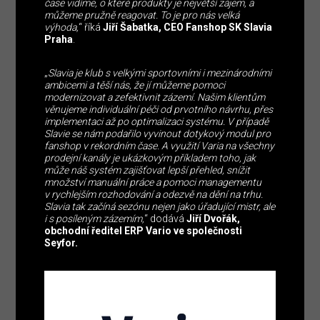
čase vidíme, o které produkty je největší zájem, a
můžeme pružně reagovat. To je pro nás velká
výhoda,
“ říká
Jiří Šabatka, CEO Fanshop SK Slavia
Praha
.
„
Slavia je klub s velkými sportovními i mezinárodními
ambicemi a těší nás, že jí můžeme pomoci
modernizovat a zefektivnit zázemí. Našim klientům
věnujeme individuální péči od prvotního návrhu, přes
implementaci až po optimalizaci systému. V případě
Slavie se nám podařilo vyvinout dotykový modul pro
fanshop v rekordním čase. A využití Varia na všechny
prodejní kanály je ukázkovým příkladem toho, jak
může náš systém zajišťovat lepší přehled, snížit
množství manuální práce a pomoci managementu
v rychlejším rozhodování a odezvě na dění na trhu.
Slavia tak začíná sezónu nejen jako úřadující mistr, ale
i s posíleným zázemím,
“ dodává
Jiří Dvořák,
obchodní ředitel ERP Vario ve společnosti
Seyfor.