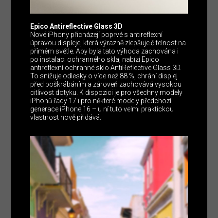
Epico
Antireflective Glass 3D
Nové iPhony přicházejí poprvé s antireflexní
úpravou displeje, která výrazně zlepšuje čitelnost na
přímém světle. Aby byla tato výhoda zachována i
po instalaci ochranného skla, nabízí Epico
antireflexní ochranné sklo AntiReflective Glass 3D.
To snižuje odlesky o více než 88 %, chrání displej
před poškrábáním a zároveň zachovává vysokou
citlivost dotyku. K dispozici je pro všechny modely
iPhonů řady 17 i pro některé modely předchozí
generace iPhone 16 – u ní tuto velmi praktickou
vlastnost nově přidává.