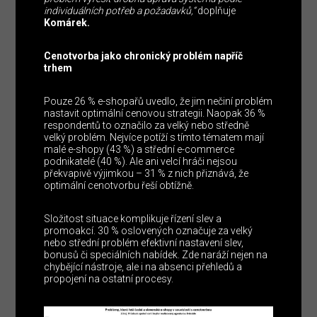
individuálních potřeb a požadavků,“
doplňuje
Komárek.
Cenotvorba jako chronický problém napříč
trhem
Pouze 26 % e-shopařů uvedlo, že jim nečiní problém
nastavit optimální cenovou strategii. Naopak 36 %
respondentů to označilo za velký nebo středně
velký problém. Nejvíce potíží s tímto tématem mají
malé e-shopy (43 %) a střední e-commerce
podnikatelé (40 %). Ale ani velcí hráči nejsou
překvapivě výjimkou – 31 % z nich přiznává, že
optimální cenotvorbu řeší obtížně.
Složitost situace komplikuje řízení slev a
promoakcí. 30 % oslovených označuje za velký
nebo střední problém efektivní nastavení slev,
bonusů či speciálních nabídek. Zde naráží nejen na
chybějící nástroje, ale i na absenci přehledů a
propojení na ostatní procesy.