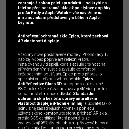
zahrnuje širokou paletu produktů – od krytů na
telefon přes ochranná skla až po stylové doplňky
pro AirPody a Apple Watch – vše navržené na
míru novinkám představeným během Apple
keynote.
Antireflexní ochranné sklo Epico, které zachová
AR vlastnosti displeje
Všechny nově představené modely iPhonů řady 17
nabízejí vůbec poprvé antireflexní vrstvu
instalovanou v displeji, která zlepšuje čitelnost na
přímém denním světle a zvyšuje komfort při
každodenním používání. Epico proto připravilo
speciální antireflexní ochranné sklo
Epico
AntiReflective Glass 3D
schopné redukovat až
88 % odlesků, které zachovává a ještě více posiluje
schopnost eliminace odlesků.
Standardní
ochranná skla bez této úpravy antireflexní
vlastnost displeje iPhonu eliminují
a uživatel tak o
jednu z nejzásadnějších novinek z pohledu
uživatelského komfortu telefonu přichází. AR skla
prošla SGS certifikací, která potvrdila, že
zachovávají 95% čistotu obrazu, přirozené barvy a
ostré detaily. Dostupná jsou pro všechny modely