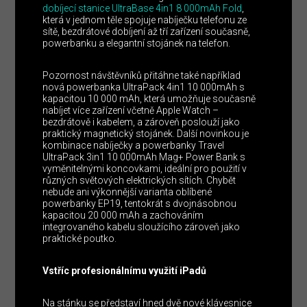
dobíjecí stanice UltraBase 4in1 8 000mAh Fold
,
která v jednom těle spojuje nabíječku telefonu ze
sítě, bezdrátové dobíjení až tří zařízení současně,
powerbanku a elegantní stojánek na telefon.
Pozornost návštěvníků přitáhne také například
nová powerbanka UltraPack 4in1 10 000mAh s
kapacitou 10 000 mAh, která umožňuje současně
nabíjet více zařízení včetně Apple Watch –
bezdrátově i kabelem, a zároveň poslouží jako
praktický magnetický stojánek. Další novinkou je
kombinace nabíječky a powerbanky Travel
UltraPack 3in1 10 000mAh Mag+ Power Bank s
vyměnitelnými koncovkami, ideální pro použití v
různých světových elektrických sítích. Chybět
nebude ani výkonnější varianta oblíbené
powerbanky EP19, tentokrát s dvojnásobnou
kapacitou 20 000 mAh a zachováním
integrovaného kabelu sloužícího zároveň jako
praktické poutko.
Vstříc profesionálnímu využití iPadů
Na stánku se představí hned dvě nové klávesnice