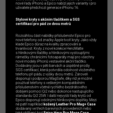
nové řady iPhonů a Epico nabízí jejich varianty i pro
uživatele předchozí generace iPhonu 16.
Stylové kryty s akčním tlačítkem a SGS
certifikací pro pád ze dvou metrů
Rozsáhlou část nabídky příslušenství Epico pro
nové telefony od značky Apple tvoří kryty. Jako vždy
klade Epico důraz na kvalitu zpracování a
trvanlivost. Kryty z nové kolekce HeroMatte
s hliníkovými tlačítky a hliníkovými vystouplými
rámečky chránícími fotoaparáty mají pro všechny
nové modely iPhonů vestavěné akční tlačítko.
Dodávány jsou v pěti barvách a úspěšně prošly
SGS certifikací, která potvrdila odolnost vloženého
telefonu při pádu z výšky dvou metrů. Zároveň
disponují i podporou MagSafe, díky níž je možné
používat telefony s veškerým kompatibilním
příslušenstvím včetně rychlého bezdrátového
dobíjení pomocí Qi2 nebo dokonce nastupujícího
standardu Qi2 25W. I další nejvyšší řady krytů od
Epico disponují odolnými hliníkovými doplňky. Mezi
ně patří například
kožený Leather Pro Mag+ Case
dodávaný ve třech barevných provedeních nebo
také oblíbený kryt
Epico Hero Pro Mag+ Case