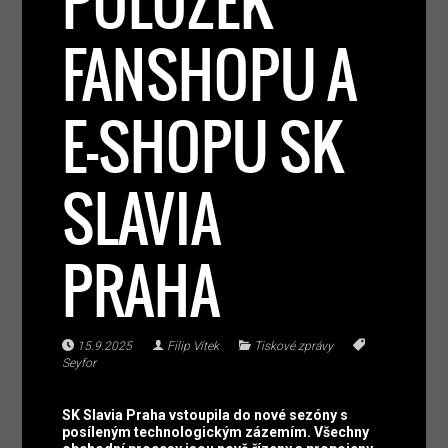
POLOŽEK
FANSHOPU A
E-SHOPU SK
SLAVIA
PRAHA
15.9.2025
Filip Vítek
Tiskové zprávy
Seyfor
SK Slavia Praha vstoupila do nové sezóny s
posíleným technologickým zázemím. Všechny