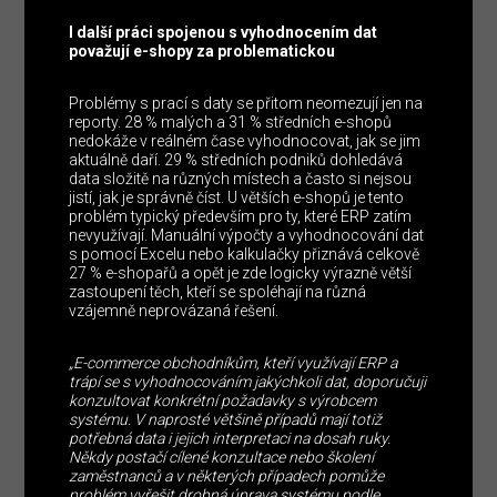
I další práci spojenou s vyhodnocením dat
považují e-shopy za problematickou
Problémy s prací s daty se přitom neomezují jen na
reporty. 28 % malých a 31 % středních e-shopů
nedokáže v reálném čase vyhodnocovat, jak se jim
aktuálně daří. 29 % středních podniků dohledává
data složitě na různých místech a často si nejsou
jistí, jak je správně číst. U větších e-shopů je tento
problém typický především pro ty, které ERP zatím
nevyužívají. Manuální výpočty a vyhodnocování dat
s pomocí Excelu nebo kalkulačky přiznává celkově
27 % e-shopařů a opět je zde logicky výrazně větší
zastoupení těch, kteří se spoléhají na různá
vzájemně neprovázaná řešení.
„E-commerce obchodníkům, kteří využívají ERP a
trápí se s vyhodnocováním jakýchkoli dat, doporučuji
konzultovat konkrétní požadavky s výrobcem
systému. V naprosté většině případů mají totiž
potřebná data i jejich interpretaci na dosah ruky.
Někdy postačí cílené konzultace nebo školení
zaměstnanců a v některých případech pomůže
problém vyřešit drobná úprava systému podle