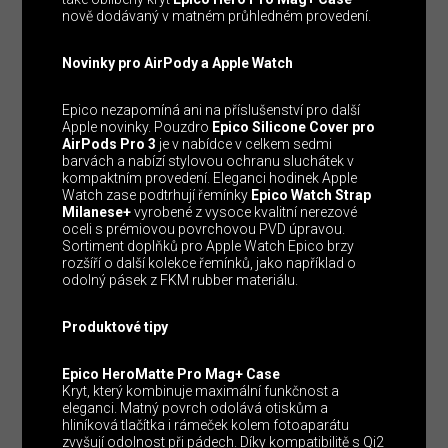
nově dodávaný v matném průhledném provedení.
Novinky pro AirPody a Apple Watch
Epico nezapomíná ani na příslušenství pro další
Apple novinky. Pouzdro
Epico Silicone Cover pro
AirPods Pro 3
je v nabídce v celkem sedmi
barvách a nabízí stylovou ochranu sluchátek v
kompaktním provedení. Eleganci hodinek Apple
Watch zase podtrhují řemínky
Epico Watch Strap
Milanese+
vyrobené z vysoce kvalitní nerezové
oceli s prémiovou povrchovou PVD úpravou.
Sortiment doplňků pro Apple Watch Epico brzy
rozšíří o další kolekce řemínků, jako například o
odolný pásek z FKM rubber materiálu.
Produktové tipy
Epico HeroMatte Pro Mag+ Case
Kryt, který kombinuje maximální funkčnost a
eleganci. Matný povrch odolává otiskům a
hliníková tlačítka i rámeček kolem fotoaparátu
zvyšují odolnost při pádech. Díky kompatibilitě s Qi2