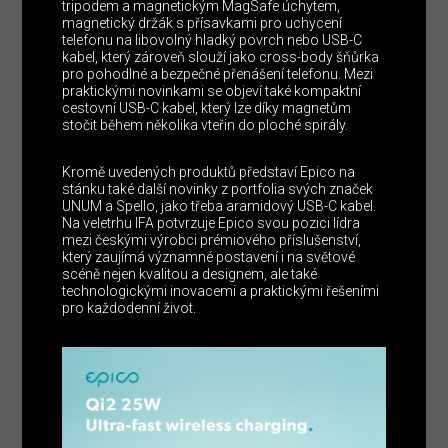
tripodem a magnetickým MagSafe úchytem,
magnetický držák s přísavkami pro uchycení
telefonu na libovolný hladký povrch nebo USB-C
kabel, který zároveň slouží jako cross-body šňůrka
pro pohodlné a bezpečné přenášení telefonu. Mezi
praktickými novinkami se objeví také kompaktní
cestovní USB-C kabel, který lze díky magnetům
stočit během několika vteřin do ploché spirály.
Kromě uvedených produktů představí Epico na
stánku také další novinky z portfolia svých značek
UNUM a Spello, jako třeba aramidový USB-C kabel.
Na veletrhu IFA potvrzuje Epico svou pozici lídra
mezi českými výrobci prémiového příslušenství,
který zaujímá významné postavení i na světové
scéně nejen kvalitou a designem, ale také
technologickými inovacemi a praktickými řešeními
pro každodenní život.