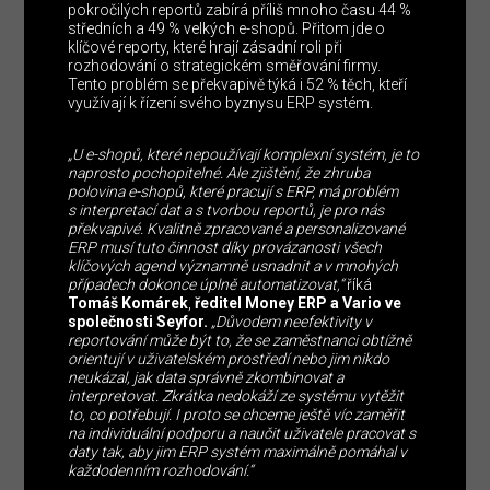
pokročilých reportů zabírá příliš mnoho času 44 %
středních a 49 % velkých e-shopů. Přitom jde o
klíčové reporty, které hrají zásadní roli při
rozhodování o strategickém směřování firmy.
Tento problém se překvapivě týká i 52 % těch, kteří
využívají k řízení svého byznysu ERP systém.
„U e-shopů, které nepoužívají komplexní systém, je to
naprosto pochopitelné. Ale zjištění, že zhruba
polovina e-shopů, které pracují s ERP, má problém
s interpretací dat a s tvorbou reportů, je pro nás
překvapivé. Kvalitně zpracované a personalizované
ERP musí tuto činnost díky provázanosti všech
klíčových agend významně usnadnit a v mnohých
případech dokonce úplně automatizovat,“
říká
Tomáš Komárek
,
ředitel Money ERP a Vario ve
společnosti Seyfor.
„Důvodem neefektivity v
reportování může být to, že se zaměstnanci obtížně
orientují v uživatelském prostředí nebo jim nikdo
neukázal, jak data správně zkombinovat a
interpretovat. Zkrátka nedokáží ze systému vytěžit
to, co potřebují. I proto se chceme ještě víc zaměřit
na individuální podporu a naučit uživatele pracovat s
daty tak, aby jim ERP systém maximálně pomáhal v
každodenním rozhodování.“