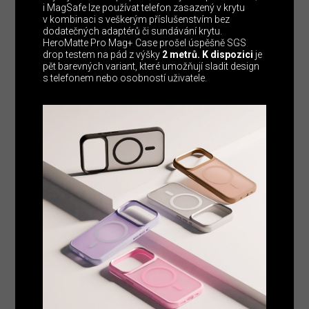
i MagSafe lze používat telefon zasazený v krytu
v kombinaci s veškerým příslušenstvím bez
dodatečných adaptérů či sundávání krytu.
HeroMatte Pro Mag+ Case prošel úspěšně SGS
drop testem na pád z výšky
2 metrů. K dispozici
je
pět barevných variant, které umožňují sladit design
s telefonem nebo osobností uživatele.