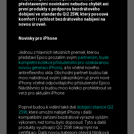
představenými novinkami nebudou chybět ani
první produkty s podporou bezdrátového
dobíjení ve standardu Qi2 25W, který posouvá
komfort i rychlost bezdrátového nabíjení na
novou úroveň.
Novinky pro iPhone
Jednou z hlavních letošních premiér, kterou
představí Epico prozatím svým
partnerům, bude
kompletní kolekce příslušenství pro očekávanou
novou generaci iPhonů
, a to včetně nového
antireflexního skla. Obchodní partneři budou tak
moci nabídnout svým zákazníkům už první nové
iPhony včetně odpovídajícího příslušenství Epico.
Návštěvníci si budou moci kolekci prohlédnout ve
verzi pro aktuální iPhone.
Poprvé budou k vidění také dvě
dobíjecí stanice Qi2
25W
, které umožní nabíjet iPhony i další
kompatibilní zařízení bezdrátově výrazně vyšším
výkonem, než tomu bylo doposud. Tyto a další
produkty využívající Qi2 25W čekají nyní na
certifikaci. Další novou kategorii otevírá hliníková