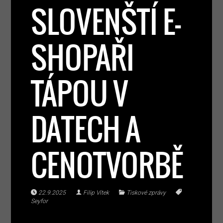
SLOVENŠTÍ E-
SHOPAŘI
TÁPOU V
DATECH A
CENOTVORBĚ
22.9.2025
Filip Vítek
Tiskové zprávy
Seyfor