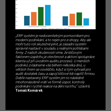
„ERP systém je nedocenitelným pomocníkem pro
moderní podnikání, a to nejen pro e-shopy. Aby ale
mohl tuto roli skutečně plnit, je zásadní systém
správně nastavit v souladu s reálnými potřebami
firmy. Z našich zkušeností víme, že klíčovým
faktorem úspěchu je otevřenost a aktivní spolupráce
klienta už při úvodním auditu procesů. U menších
podniků zvládneme vše během několika dnů, u
větších firem se osvědčilo, když si tým vyhradí pro
audit dostatek času a zapojí klíčové lidi napříč firmou.
Dobře nastavený ERP systém jim to následně
mnohonásobně vrátí ve formě úspor, kontroly
podnikání i rychlé reakce na dění na trhu,
“ uzavírá
Tomáš Komárek
.