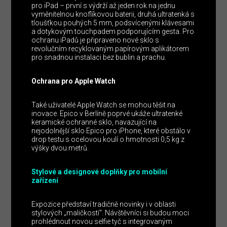
pro iPad – první s výdrží až jeden rok na jednu
vyměnitelnou knoflíkovou baterii, druhá ultratenká s
tloušťkou pouhých 5 mm, podsvícenými klávesami
a dotykovým touchpadem podporujícím gesta. Pro
ochranu iPadů je připraveno nové sklo s
revolučním recyklovaným papírovým aplikátorem
pro snadnou instalaci bez bublin a prachu.
Ochrana pro Apple Watch
Také uživatelé Apple Watch se mohou těšit na
inovace. Epico v Berlíně poprvé ukáže ultratenké
keramické ochranné sklo, navazující na
nejodolnější sklo Epico pro iPhone, které obstálo v
drop testu s ocelovou koulí o hmotnosti 0,5 kg z
výšky dvou metrů.
Stylové a designové doplňky pro mobilní
zařízení
Expozice představí tradičně novinky i v oblasti
stylových „maličkostí“. Návštěvníci si budou moci
prohlédnout novou selfie tyč s integrovaným