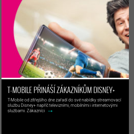
T-MOBILE PŘINÁŠÍ ZÁKAZNÍKŮM DISNEY+
T-Mobile od zítřejšího dne zařadí do své nabídky streamovací
službu Disney+ napříč televizními, mobilními i internetovými
→
službami. Zákazníci