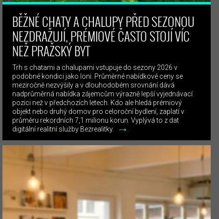
BĚŽNÉ CHATY A CHALUPY PŘED SEZONOU
NEZDRAŽUJÍ, PRÉMIOVÉ ČASTO STOJÍ VÍC
NEŽ PRAŽSKÝ BYT
Trh s chatami a chalupami vstupuje do sezony 2026 v
podobné kondici jako loni. Průměrné nabídkové ceny se
meziročně nezvýšily a v dlouhodobém srovnání dává
nadprůměrná nabídka zájemcům výrazně lepší vyjednávací
pozici než v předchozích letech. Kdo ale hledá prémiový
objekt nebo druhý domov pro celoroční bydlení, zaplatí v
průměru rekordních 7,1 milionu korun. Vyplývá to z dat
→
digitální realitní služby Bezrealitky.