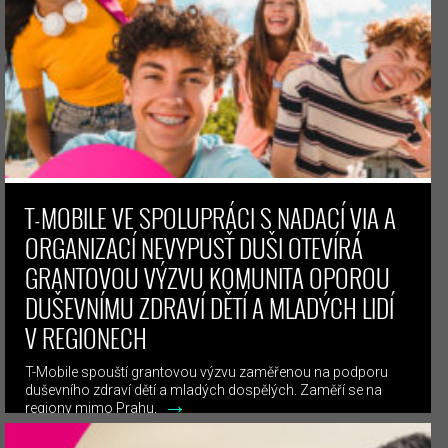
T-MOBILE VE SPOLUPRÁCI S NADACÍ VIA A
ORGANIZACÍ NEVYPUSŤ DUŠI OTEVÍRÁ
GRANTOVOU VÝZVU KOMUNITA OPOROU
DUŠEVNÍMU ZDRAVÍ DĚTÍ A MLADÝCH LIDÍ
V REGIONECH
T-Mobile spouští grantovou výzvu zaměřenou na podporu
duševního zdraví dětí a mladých dospělých. Zaměří se na
→
regiony mimo Prahu,