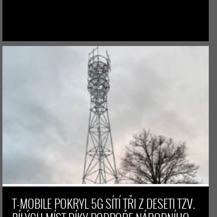
T-MOBILE POKRYL 5G SÍTÍ TŘI Z DESETI TZV.