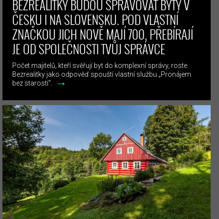
BEZREALITKY BUDOU SPRAVOVAT BYTY V
ČESKU I NA SLOVENSKU. POD VLASTNÍ
ZNAČKOU JICH NOVĚ MAJÍ 700, PŘEBÍRAJÍ
JE OD SPOLEČNOSTI TVŮJ SPRÁVCE
Počet majitelů, kteří svěřují byt do komplexní správy, roste.
Bezrealitky jako odpověď spouští vlastní službu „Pronájem
→
bez starostí“.