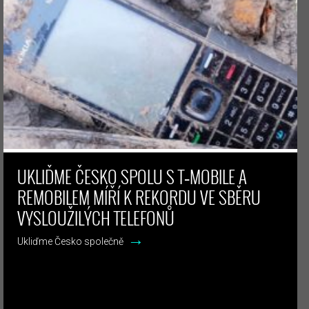
UKLIĎME ČESKO SPOLU S T‑MOBILE A
REMOBILEM MÍŘÍ K REKORDU VE SBĚRU
VYSLOUŽILÝCH TELEFONŮ
→
Ukliďme Česko společně