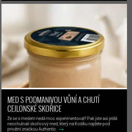
MED S PODMANIVOU VŮNÍ A CHUTÍ
CEJLONSKÉ SKOŘICE
Že se s medem nedá moc experimentovat? Pak jste asi ještě
neochutnali skořicový med, který na Košíku najdete pod
→
privátní značkou Authentic.