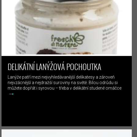
DELIKÁTNÍ LANÝŽOVÁ POCHOUTKA
Lanýže patří mezi nejvyhledávanější delikatesy a zároveň
nejvzácnější a nejdražší suroviny na světě. Bílou odrůdu si
můžete dopřát i syrovou – třeba v delikátní studené omáčce
→