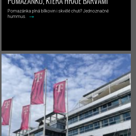
POMAZÁNKU, KTERÁ HRAJE BARVAMI
Pomazánka plná bílkovin i skvělé chuti? Jednoznačně
→
hummus.