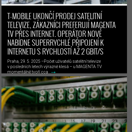
T-MOBILE UKONČÍ PRODEJ SATELITNÍ
TELEVIZE, ZÁKAZNÍCI PREFERUJÍ MAGENTA
TV PŘES INTERNET. OPERÁTOR NOVĚ
NABÍDNE SUPERRYCHLÉ PŘIPOJENÍ K
INTERNETU S RYCHLOSTÍ AŽ 2 GBIT/S
Praha, 29. 5. 2025 –Počet uživatelů satelitní televize
v posledních letech výrazně klesá – u MAGENTA TV
→
momentálně tvoří cca