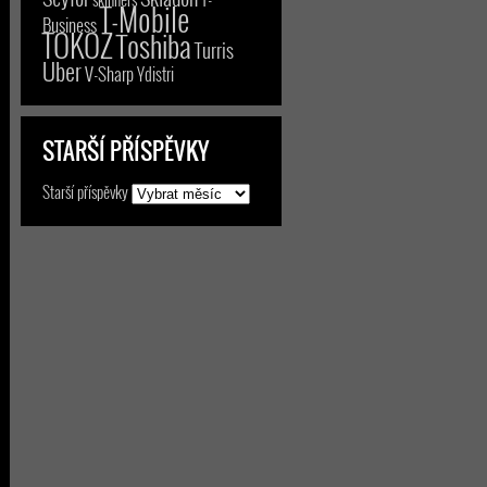
T-Mobile
Business
TOKOZ
Toshiba
Turris
Uber
V-Sharp
Ydistri
STARŠÍ PŘÍSPĚVKY
Starší příspěvky