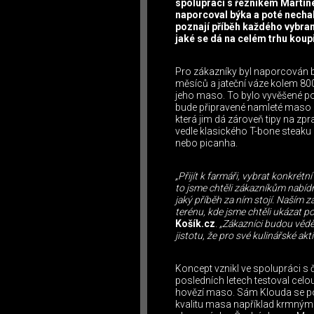
spolupráci s řezníkem Martine
naporcoval býka a poté necha
poznají příběh každého vybra
jaké se dá na celém trhu koupi
Pro zákazníky byl naporcován 
měsíců a jateční váze kolem 80
jeho maso. To bylo vyvěšené po
bude připravené namleté maso 
která jim dá zároveň tipy na z
vedle klasického T-bone steaku
nebo picanha.
„Přijít k farmáři, vybrat konkrét
to jsme chtěli zákazníkům nabíd
jaký příběh za ním stojí. Naším 
terénu, kde jsme chtěli ukázat p
Košík.cz
.
„Zákazníci budou vědě
jistotu, že pro své kulinářské akti
Koncept vznikl ve spolupráci s
posledních letech testoval celo
hovězí maso. Sám Klouda se pod
kvalitu masa například krmný