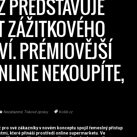
Z PŘEDSTAVUJE
T ZÁŽITKOVÉHO
VÍ. PRÉMIOVĚJŠÍ
NLINE NEKOUPÍTE,
Nezařazené
,
Tiskové zprávy
Košík.cz
 pro své zákazníky v novém konceptu spojil řemeslný přístup
mi, které přináší prostředí online supermarketu. Ve