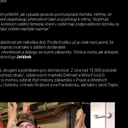
avě.
m přiblížit, jak vypadá opravdu poctivá práce řezníka. Věříme, že
ré objednávají, přehodnotí také svůj přístup k němu,“
doplňuje
e kořenům celého řemesla, které v sobě mají zodpovědnost řezníka za
část zvířete nepřijde nazmar.“
ežitostí jen několika dnů. Podle Košíku už je však nyní jasné, že
racovat také s dalšími dodavateli.
, otevřenosti a dialogu se svými zákazníky. Tohle je cesta, jak dokázat,
okončuje
Jeřábek
.
i, drogerií a potřebami pro domácnost. Z více než 15 000 položek
st bez obalu“, výběrových marketů Delmart a Wine Food či
si mohou vybírat čtyři miliony zákazníků v Praze a středních
 Ústecku, v Hradci Králové a na Pardubicku, ale také v okolí Teplic,