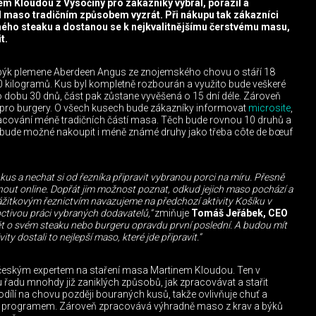
m Kloudou z Vysočiny pro zákazníky vybral, porazil a
l maso tradičním způsobem vyzrát. Při nákupu tak zákazníci
ného steaku a dostanou se k nejkvalitnějšímu čerstvému masu,
t.
býk plemene Aberdeen Angus ze znojemského chovu o stáří 18
0 kilogramů. Kus byl kompletně rozbourán a využito bude veškeré
 dobu 30 dnů, část pak zůstane vyvěšená o 15 dní déle. Zároveň
pro burgery. O všech kusech bude zákazníky informovat
microsite
,
pracování méně tradičních částí masa. Těch bude rovnou 10 druhů a
 bude možné nakoupit i méně známé druhy jako třeba côte de bœuf
ní kus a nechat si od řezníka připravit vybranou porci na míru. Přesně
nout online. Dopřát jim možnost poznat, odkud jejich maso pochází a
zážitkovým řeznictvím navazujeme na předchozí aktivity Košíku v
octivou práci vybraných dodavatelů,“
zmiňuje
Tomáš Jeřábek, CEO
t o svém steaku nebo burgeru opravdu první poslední. A budou mít
vity dostali to nejlepší maso, které jde připravit.“
 českým expertem na staření masa Martinem Kloudou. Ten v
u řadu mnohdy již zaniklých způsobů, jak zpracovávat a stařit
ílí na chovu později bouraných kusů, takže ovlivňuje chuť a
m programem. Zároveň zpracovává výhradně maso z krav a býků