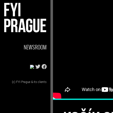
NEWSROOM
(c) FYI Prague & its clients