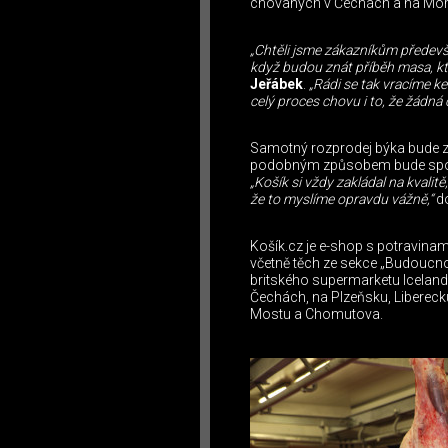
chovaných v Čechách a na Mor
„Chtěli jsme zákazníkům předevší
když budou znát příběh masa, kte
Jeřábek
.
„Rádi se tak vracíme k
celý proces chovu i to, že žádná 
Samotný rozprodej býka bude zál
podobným způsobem bude spolup
„Košík si vždy zakládal na kvalitě
že to myslíme opravdu vážně,“
d
Košík.cz je e-shop s potravinam
včetně těch ze sekce „Budoucno
britského supermarketu Iceland 
Čechách, na Plzeňsku, Liberecku,
Mostu a Chomutova.