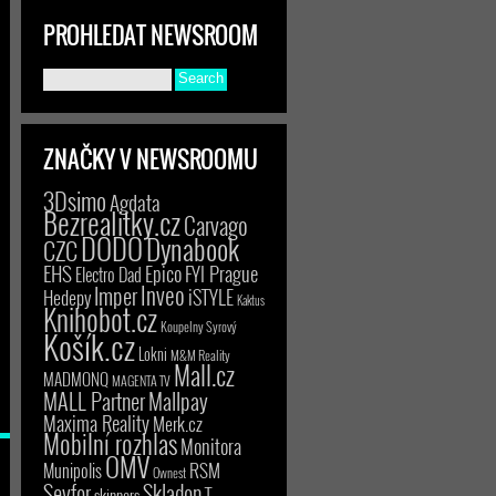
PROHLEDAT NEWSROOM
ZNAČKY V NEWSROOMU
3Dsimo
Agdata
Bezrealitky.cz
Carvago
DODO
Dynabook
CZC
EHS
Epico
FYI Prague
Electro Dad
Inveo
Imper
iSTYLE
Hedepy
Kaktus
Knihobot.cz
Koupelny Syrový
Košík.cz
Lokni
M&M Reality
Mall.cz
MADMONQ
MAGENTA TV
MALL Partner
Mallpay
Maxima Reality
Merk.cz
Mobilní rozhlas
Monitora
OMV
RSM
Munipolis
Ownest
Seyfor
Skladon
T-
skinners