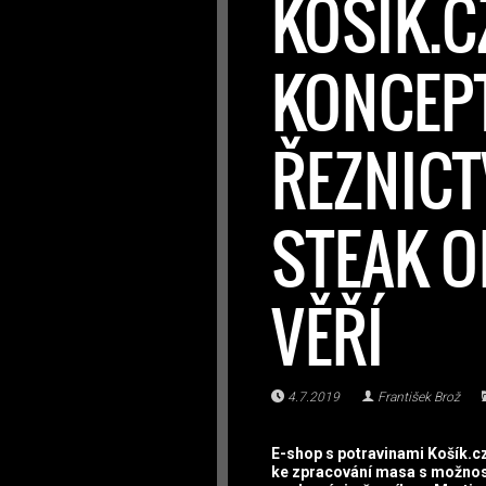
KOŠÍK.C
KONCEP
ŘEZNICT
STEAK O
VĚŘÍ
4.7.2019
František Brož
E-shop s potravinami Košík.cz
ke zpracování masa s možnost