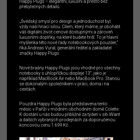
Happy Plugs – elegantní, luxusní a přesto bez
přebytečných detailů.
„Švédský smysl pro design a jednoduchost byl
vždy naší hnací silou. Cílem, který máme, je obohatit
váš digitální život cenově dostupnými a zároveň
luxusními doplňky, na které budete hrdí. To je hlavní
myšlenka této nové řady notebookových pouzder,“
říká Andreas Vural, generální ředitel a zakladatel
značky Happy Plugs.
Nové brašny Happy Plugs jsou vhodné pro všechny
notebooky s úhlopříčkou displeje 13″, jako je
například MacBook Air nebo MacBook Pro. Stanou
se dokonalým společníkem v práci, doma i na
cestách.
Pouzdra Happy Plugs byla představena tento
měsíc v Paříži v módním obchodním domě Colette.
K dostání u nás budou přibližně za týden v síti iWant
a dalších vybraných prodejnách za doporučenou
koncovou cenu 1 699 Kč.