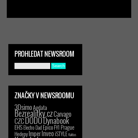
PROHLEDAT NEWSROOM
ZNAČKY V NEWSROOMU
3Dsimo
Agdata
Bezrealitky.cz
Carvago
DODO
Dynabook
CZC
EHS
Epico
FYI Prague
Electro Dad
Inveo
Imper
iSTYLE
Hedepy
Kaktus