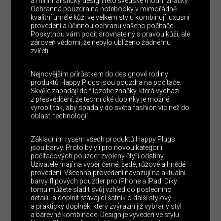
a minimalistický design této švédské módní značky.
Ochranná pouzdra na notebooky v mimořádně
kvalitní umělé kůži ve velkém stylu kombinují luxusní
provedení a účinnou ochranu vašeho počítače.
Poskytnou vám pocit srovnatelný s pravou kůží, ale
zároveň vědomí, že nebylo ublíženo žádnému
zvířeti.
Nejnovějším přírůstkem do designové rodiny
produktů Happy Plugs jsou pouzdra na počítače.
Skvěle zapadají do filozofie značky, která vychází
z přesvědčení, že technické doplňky je možné
vyrobit tak, aby spadaly do světa fashion víc než do
oblasti technologií.
Základním rysem všech produktů Happy Plugs
jsou barvy. Proto byly i pro novou kategorii
počítačových pouzder zvoleny čtyři odstíny.
Uživatelé mají na výběr černé, šedé, růžové a hnědé
provedení. Všechna provedení navazují na aktuální
barvy flipových pouzder pro iPhone a iPad. Díky
tomu můžete sladit svůj vzhled do posledního
detailu a doplnit stávající šatník o další stylový
a praktický doplněk, který zvýrazní již vybraný styl
a barevné kombinace. Design je vyveden ve stylu