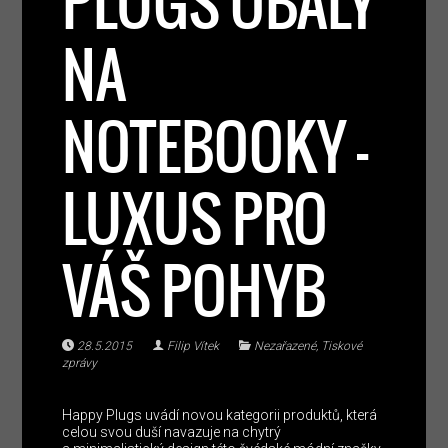
PLUGS OBALY
NA
NOTEBOOKY –
LUXUS PRO
VÁŠ POHYB
28.5.2015
Filip Vítek
Nezařazené
,
Tiskové
zprávy
Happy Plugs uvádí novou kategorii produktů, která
celou svou duší navazuje na chytrý