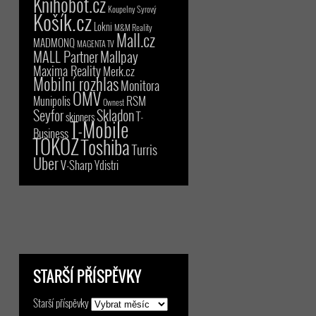
Knihobot.cz
Koupelny Syrový
Košík.cz
Lokni
M&M Reality
Mall.cz
MADMONQ
MAGENTA TV
MALL Partner
Mallpay
Maxima Reality
Merk.cz
Mobilní rozhlas
Monitora
OMV
RSM
Munipolis
Ownest
Seyfor
Skladon
T-
skinners
T-Mobile
Business
TOKOZ
Toshiba
Turris
Uber
V-Sharp
Ydistri
STARŠÍ PŘÍSPĚVKY
Starší příspěvky